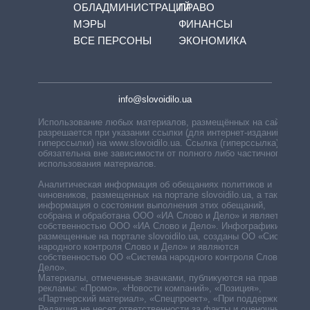
ОБЛАДМИНИСТРАЦИЙ
ПРАВО
МЭРЫ
ФИНАНСЫ
ВСЕ ПЕРСОНЫ
ЭКОНОМИКА
info@slovoidilo.ua
Использование любых материалов, размещённых на сайте,
разрешается при указании ссылки (для интернет-изданий —
гиперссылки) на www.slovoidilo.ua. Ссылка (гиперссылка)
обязательна вне зависимости от полного либо частичного
использования материалов.
Аналитическая информация об обещаниях политиков и
чиновников, размещенных на портале slovoidilo.ua, а также
информация о состоянии выполнения этих обещаний,
собрана и обработана ООО «ИА Слово и Дело» и является
собственностью ООО «ИА Слово и Дело». Инфографики,
размещенные на портале slovoidilo.ua, созданы ОО «Система
народного контроля Слово и Дело» и являются
собственностью ОО «Система народного контроля Слово и
Дело».
Материалы, отмеченные значками, публикуются на правах
рекламы: «Промо», «Новости компаний», «Позиция»,
«Партнерский материал», «Спецпроект», «При поддержке».
Редакция не несет ответственности за факты и оценочные