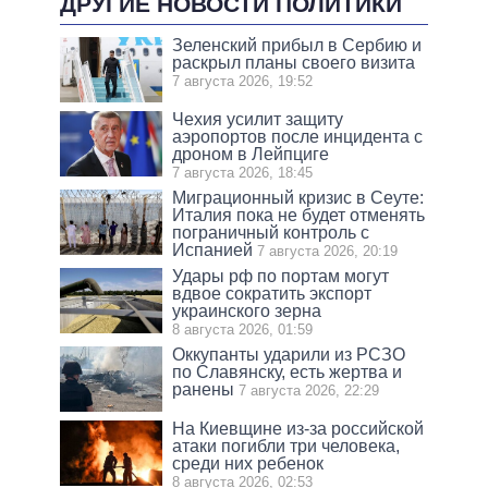
ДРУГИЕ НОВОСТИ ПОЛИТИКИ
Зеленский прибыл в Сербию и
раскрыл планы своего визита
7 августа 2026, 19:52
Чехия усилит защиту
аэропортов после инцидента с
дроном в Лейпциге
7 августа 2026, 18:45
Миграционный кризис в Сеуте:
Италия пока не будет отменять
пограничный контроль с
Испанией
7 августа 2026, 20:19
Удары рф по портам могут
вдвое сократить экспорт
украинского зерна
8 августа 2026, 01:59
Оккупанты ударили из РСЗО
по Славянску, есть жертва и
ранены
7 августа 2026, 22:29
На Киевщине из-за российской
атаки погибли три человека,
среди них ребенок
8 августа 2026, 02:53