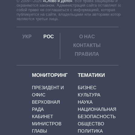
© 2009—2026
«Слово и Дело»
.
Все права защищены и
охраняются законом. Администрация сайта оставляет за
собой право не соглашаться с информацией, которая
публикуется на сайте, владельцами или авторами которой
являются третьи лица.
УКР
РОС
О НАС
КОНТАКТЫ
ПРАВИЛА
МОНИТОРИНГ
ТЕМАТИКИ
ПРЕЗИДЕНТ И
БИЗНЕС
ОФИС
КУЛЬТУРА
ВЕРХОВНАЯ
НАУКА
РАДА
НАЦИОНАЛЬНАЯ
КАБИНЕТ
БЕЗОПАСНОСТЬ
МИНИСТРОВ
ОБЩЕСТВО
ГЛАВЫ
ПОЛИТИКА