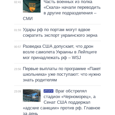
Часть военных из полка
02:41
«Скала» начали переводить
в другие подразделения –
СМИ
Удары рф по портам могут вдвое
01:59
сократить экспорт украинского зерна
Разведка США допускает, что дрон
00:57
возле самолета Украины в Лейпциге
мог принадлежать рф – WSJ
Первые выплаты по программе «Пакет
23:56
школьника» уже поступают: что нужно
знать родителям
Враг обстрелял
ИТОГИ
23:09
стадион «Черноморец», а
Сенат США поддержал
«адские санкции» против рф. Главное
за день