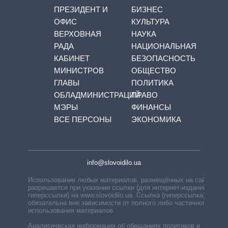
ПРЕЗИДЕНТ И
БИЗНЕС
ОФИС
КУЛЬТУРА
ВЕРХОВНАЯ
НАУКА
РАДА
НАЦИОНАЛЬНАЯ
КАБИНЕТ
БЕЗОПАСНОСТЬ
МИНИСТРОВ
ОБЩЕСТВО
ГЛАВЫ
ПОЛИТИКА
ОБЛАДМИНИСТРАЦИЙ
ПРАВО
МЭРЫ
ФИНАНСЫ
ВСЕ ПЕРСОНЫ
ЭКОНОМИКА
info@slovoidilo.ua
Использование любых материалов, размещённых на сайте,
разрешается при указании ссылки (для интернет-изданий —
гиперссылки) на www.slovoidilo.ua. Ссылка (гиперссылка)
обязательна вне зависимости от полного либо частичного
использования материалов.
Аналитическая информация об обещаниях политиков и