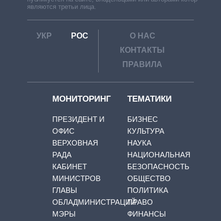
являются третьи лица.
УКР
РОС
О НАС
КОНТАКТЫ
ПРАВИЛА
МОНИТОРИНГ
ТЕМАТИКИ
ПРЕЗИДЕНТ И
БИЗНЕС
ОФИС
КУЛЬТУРА
ВЕРХОВНАЯ
НАУКА
РАДА
НАЦИОНАЛЬНАЯ
КАБИНЕТ
БЕЗОПАСНОСТЬ
МИНИСТРОВ
ОБЩЕСТВО
ГЛАВЫ
ПОЛИТИКА
ОБЛАДМИНИСТРАЦИЙ
ПРАВО
МЭРЫ
ФИНАНСЫ