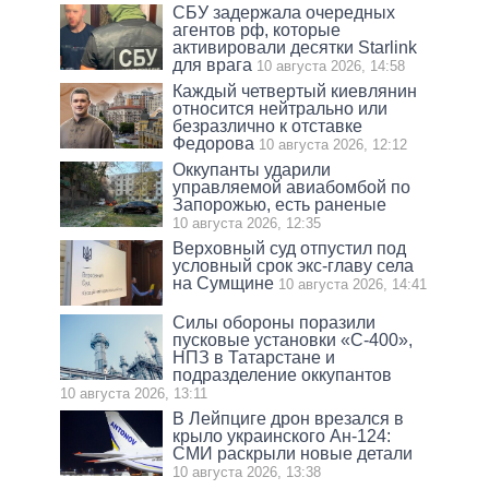
СБУ задержала очередных
агентов рф, которые
активировали десятки Starlink
для врага
10 августа 2026, 14:58
Каждый четвертый киевлянин
относится нейтрально или
безразлично к отставке
Федорова
10 августа 2026, 12:12
Оккупанты ударили
управляемой авиабомбой по
Запорожью, есть раненые
10 августа 2026, 12:35
Верховный суд отпустил под
условный срок экс-главу села
на Сумщине
10 августа 2026, 14:41
Силы обороны поразили
пусковые установки «С-400»,
НПЗ в Татарстане и
подразделение оккупантов
10 августа 2026, 13:11
В Лейпциге дрон врезался в
крыло украинского Ан-124:
СМИ раскрыли новые детали
10 августа 2026, 13:38