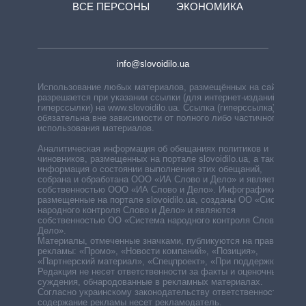
ВСЕ ПЕРСОНЫ
ЭКОНОМИКА
info@slovoidilo.ua
Использование любых материалов, размещённых на сайте,
разрешается при указании ссылки (для интернет-изданий —
гиперссылки) на www.slovoidilo.ua. Ссылка (гиперссылка)
обязательна вне зависимости от полного либо частичного
использования материалов.
Аналитическая информация об обещаниях политиков и
чиновников, размещенных на портале slovoidilo.ua, а также
информация о состоянии выполнения этих обещаний,
собрана и обработана ООО «ИА Слово и Дело» и является
собственностью ООО «ИА Слово и Дело». Инфографики,
размещенные на портале slovoidilo.ua, созданы ОО «Система
народного контроля Слово и Дело» и являются
собственностью ОО «Система народного контроля Слово и
Дело».
Материалы, отмеченные значками, публикуются на правах
рекламы: «Промо», «Новости компаний», «Позиция»,
«Партнерский материал», «Спецпроект», «При поддержке».
Редакция не несет ответственности за факты и оценочные
суждения, обнародованные в рекламных материалах.
Согласно украинскому законодательству ответственность за
содержание рекламы несет рекламодатель.