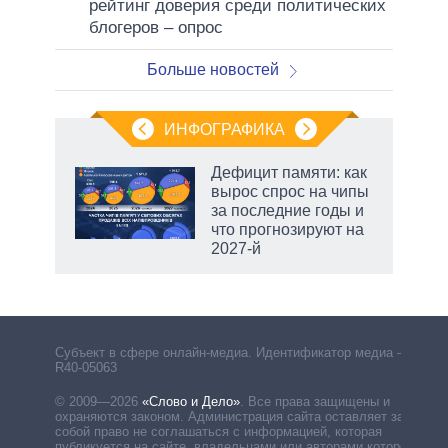
рейтинг доверия среди политических
блогеров – опрос
Больше новостей
ИНФОГРАФИКА
 5
Дефицит памяти: как
го
вырос спрос на чипы
сть
за последние годы и
ВР
что прогнозируют на
2027-й
маги
Субъект в сфере онлайн-медиа. Идентификатор медиа –
R40-05063
© 2009—2026
«Слово и Дело»
.
Все права защищены и
охраняются законом. Администрация сайта оставляет за
собой право не соглашаться с информацией, которая
публикуется на сайте, владельцами или авторами которой