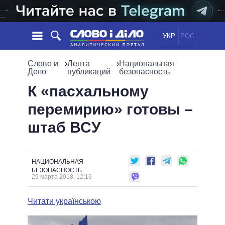
УКР
РОС
НОВОСТИ
Слово и
›
Лента
›
Национальная
Дело
публикаций
безопасность
ОБЕЩАНИЯ
ЛЕНТА
ПОЛИТИКА
К «пасхальному
СОБЫТИЯ
ЭКОНОМИКА
перемирию» готовы –
ПОЛИТИКИ
СТАТЬИ
ОБЩЕСТВО
штаб ВСУ
ИНФОГРАФИКА
МНЕНИЯ
МИР
ВСЕ ПОЛИТИКИ
ОБЗОРЫ
ПРЕЗИДЕНТ И ОФИС
ВИДЕО
ДАЙДЖЕСТЫ
ВЕРХОВНАЯ РАДА
НАЦИОНАЛЬНАЯ
БЕЗОПАСНОСТЬ
ПОДДЕРЖАТЬ
КАБИНЕТ МИНИСТРОВ
29 марта 2018, 12:16
ГЛАВЫ ОБЛАДМИНИСТРАЦИЙ
СРАВНЕНИЕ ПОЛИТИКОВ
Читати українською
МЭРЫ
ВСЕ ПЕРСОНЫ