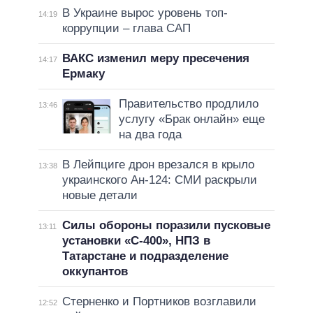
В Украине вырос уровень топ-
14:19
коррупции – глава САП
ВАКС изменил меру пресечения
14:17
Ермаку
Правительство продлило
13:46
услугу «Брак онлайн» еще
на два года
В Лейпциге дрон врезался в крыло
13:38
украинского Ан-124: СМИ раскрыли
новые детали
Силы обороны поразили пусковые
13:11
установки «С-400», НПЗ в
Татарстане и подразделение
оккупантов
Стерненко и Портников возглавили
12:52