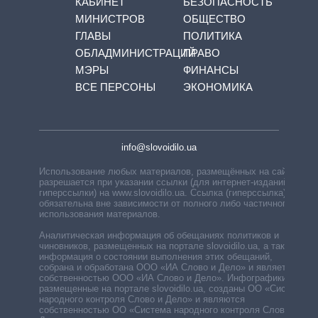
КАБИНЕТ
БЕЗОПАСНОСТЬ
МИНИСТРОВ
ОБЩЕСТВО
ГЛАВЫ
ПОЛИТИКА
ОБЛАДМИНИСТРАЦИЙ
ПРАВО
МЭРЫ
ФИНАНСЫ
ВСЕ ПЕРСОНЫ
ЭКОНОМИКА
info@slovoidilo.ua
Использование любых материалов, размещённых на сайте,
разрешается при указании ссылки (для интернет-изданий —
гиперссылки) на www.slovoidilo.ua. Ссылка (гиперссылка)
обязательна вне зависимости от полного либо частичного
использования материалов.
Аналитическая информация об обещаниях политиков и
чиновников, размещенных на портале slovoidilo.ua, а также
информация о состоянии выполнения этих обещаний,
собрана и обработана ООО «ИА Слово и Дело» и является
собственностью ООО «ИА Слово и Дело». Инфографики,
размещенные на портале slovoidilo.ua, созданы ОО «Система
народного контроля Слово и Дело» и являются
собственностью ОО «Система народного контроля Слово и