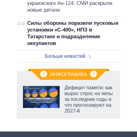
украинского Ан-124: СМИ раскрыли
новые детали
Силы обороны поразили пусковые
13:11
установки «С-400», НПЗ в
Татарстане и подразделение
оккупантов
Больше новостей
ИНФОГРАФИКА
Дефицит памяти: как
вырос спрос на чипы
не за
за последние годы и
асть
что прогнозируют на
елью
2027-й