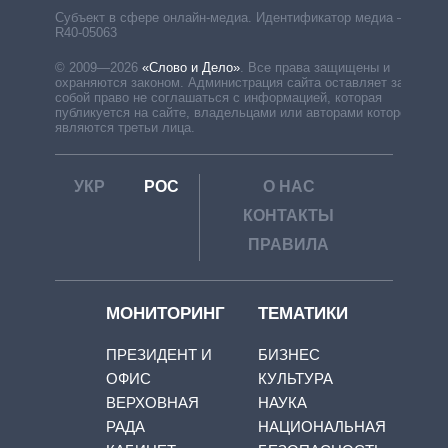
Субъект в сфере онлайн-медиа. Идентификатор медиа –
R40-05063
© 2009—2026
«Слово и Дело»
.
Все права защищены и
охраняются законом. Администрация сайта оставляет за
собой право не соглашаться с информацией, которая
публикуется на сайте, владельцами или авторами которой
являются третьи лица.
УКР
РОС
О НАС
КОНТАКТЫ
ПРАВИЛА
МОНИТОРИНГ
ТЕМАТИКИ
ПРЕЗИДЕНТ И
БИЗНЕС
ОФИС
КУЛЬТУРА
ВЕРХОВНАЯ
НАУКА
РАДА
НАЦИОНАЛЬНАЯ