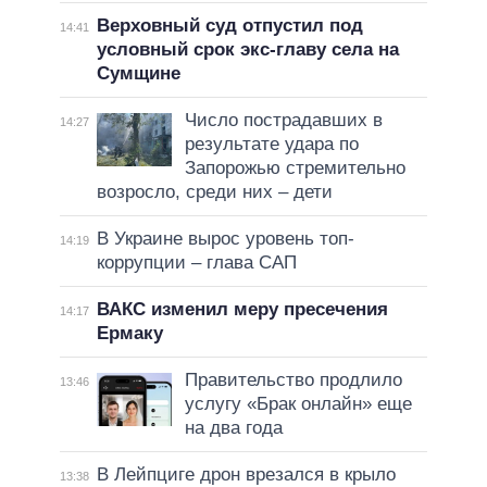
Верховный суд отпустил под
14:41
условный срок экс-главу села на
Сумщине
Число пострадавших в
14:27
результате удара по
Запорожью стремительно
возросло, среди них – дети
В Украине вырос уровень топ-
14:19
коррупции – глава САП
ВАКС изменил меру пресечения
14:17
Ермаку
Правительство продлило
13:46
услугу «Брак онлайн» еще
на два года
В Лейпциге дрон врезался в крыло
13:38