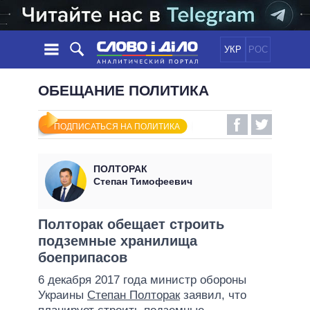
УКР
РОС
НОВОСТИ
ОБЕЩАНИЕ ПОЛИТИКА
ОБЕЩАНИЯ
ЛЕНТА
ПОЛИТИКА
ПОДПИСАТЬСЯ НА ПОЛИТИКА
СОБЫТИЯ
ЭКОНОМИКА
ПОЛИТИКИ
СТАТЬИ
ОБЩЕСТВО
ПОЛТОРАК
ИНФОГРАФИКА
МНЕНИЯ
МИР
ВСЕ ПОЛИТИКИ
Степан Тимофеевич
ОБЗОРЫ
ПРЕЗИДЕНТ И ОФИС
ВИДЕО
ДАЙДЖЕСТЫ
ВЕРХОВНАЯ РАДА
Полторак обещает строить
ПОДДЕРЖАТЬ
подземные хранилища
КАБИНЕТ МИНИСТРОВ
боеприпасов
ГЛАВЫ ОБЛАДМИНИСТРАЦИЙ
СРАВНЕНИЕ ПОЛИТИКОВ
6 декабря 2017 года министр обороны
МЭРЫ
Украины
Степан Полторак
заявил, что
ВСЕ ПЕРСОНЫ