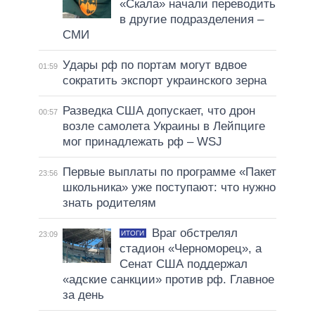
«Скала» начали переводить
в другие подразделения –
СМИ
Удары рф по портам могут вдвое
01:59
сократить экспорт украинского зерна
Разведка США допускает, что дрон
00:57
возле самолета Украины в Лейпциге
мог принадлежать рф – WSJ
Первые выплаты по программе «Пакет
23:56
школьника» уже поступают: что нужно
знать родителям
Враг обстрелял
ИТОГИ
23:09
стадион «Черноморец», а
Сенат США поддержал
«адские санкции» против рф. Главное
за день