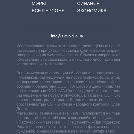
МЭРЫ
ФИНАНСЫ
ВСЕ ПЕРСОНЫ
ЭКОНОМИКА
info@slovoidilo.ua
Использование любых материалов, размещённых на сайте,
разрешается при указании ссылки (для интернет-изданий —
гиперссылки) на www.slovoidilo.ua. Ссылка (гиперссылка)
обязательна вне зависимости от полного либо частичного
использования материалов.
Аналитическая информация об обещаниях политиков и
чиновников, размещенных на портале slovoidilo.ua, а также
информация о состоянии выполнения этих обещаний,
собрана и обработана ООО «ИА Слово и Дело» и является
собственностью ООО «ИА Слово и Дело». Инфографики,
размещенные на портале slovoidilo.ua, созданы ОО «Система
народного контроля Слово и Дело» и являются
собственностью ОО «Система народного контроля Слово и
Дело».
Материалы, отмеченные значками, публикуются на правах
рекламы: «Промо», «Новости компаний», «Позиция»,
«Партнерский материал», «Спецпроект», «При поддержке».
Редакция не несет ответственности за факты и оценочные
суждения, обнародованные в рекламных материалах.