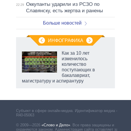
Оккупанты ударили из РСЗО по
22:29
Славянску, есть жертва и ранены
Больше новостей
ИНФОГРАФИКА
 5
Как за 10 лет
го
изменилось
сть
количество
ВР
поступающих в
бакалавриат,
магистратуру и аспирантуру
Субъект в сфере онлайн-медиа. Идентификатор медиа –
R40-05063
© 2009—2026
«Слово и Дело»
.
Все права защищены и
охраняются законом. Администрация сайта оставляет за