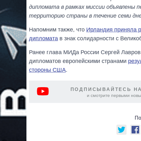
дипломата в рамках миссии объявлены п
территорию страны в течение семи дн
Напомним также, что
Ирландия приняла р
дипломата
в знак солидарности с Велико
Ранее глава МИДа России Сергей Лавров
дипломатов европейскими странами
резу
стороны США
.
ПОДПИСЫВАЙТЕСЬ НА
и смотрите первыми новы
По