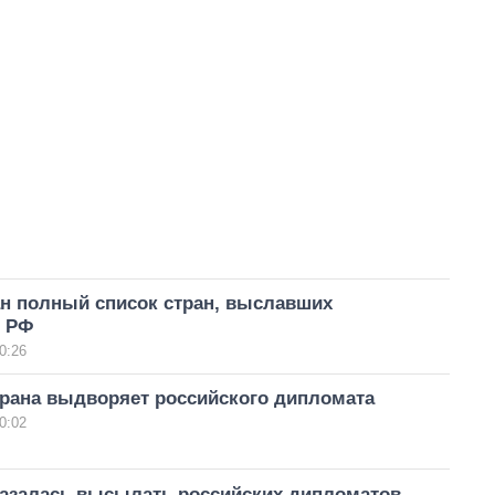
н полный список стран, выславших
в РФ
0:26
трана выдворяет российского дипломата
0:02
казалась высылать российских дипломатов