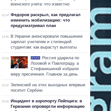
воинского учета: что известно
Федоров раскрыл, как предлагал
01:24
изменить мобилизацию: что
предусматривал план
В Украине анонсировали повышение
23:45
зарплат учителям и стипендий
студентам: как вырастут выплаты
Россия ударила по
ИТОГИ
22:53
Лозовой и Павлограду, а
Стефанишиной избрали
меру пресечения. Главное за день
Зеленский на этих выходных впервые
22:32
посетит Сербию
Инцидент в аэропорту Лейпцига: в
22:03
Германии опровергли информацию