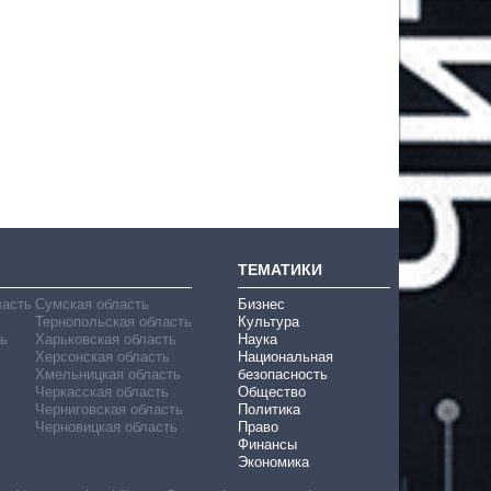
ТЕМАТИКИ
ласть
Сумская область
Бизнес
Тернопольская область
Культура
ь
Харьковская область
Наука
Херсонская область
Национальная
Хмельницкая область
безопасность
Черкасская область
Общество
Черниговская область
Политика
Черновицкая область
Право
Финансы
Экономика