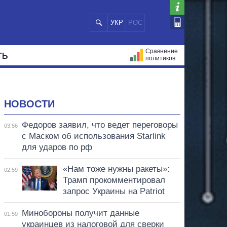
УКР
РОС
Сравнение
ТЬ
политиков
СТРАЦИЙ
МЭРЫ
ВСЕ ПЕРСОНЫ
НОВОСТИ
Федоров заявил, что ведет переговоры
03:56
с Маском об использования Starlink
для ударов по рф
«Нам тоже нужны ракеты»:
02:59
Трамп прокомментировал
запрос Украины на Patriot
Минобороны получит данные
01:59
украинцев из налоговой для сверки