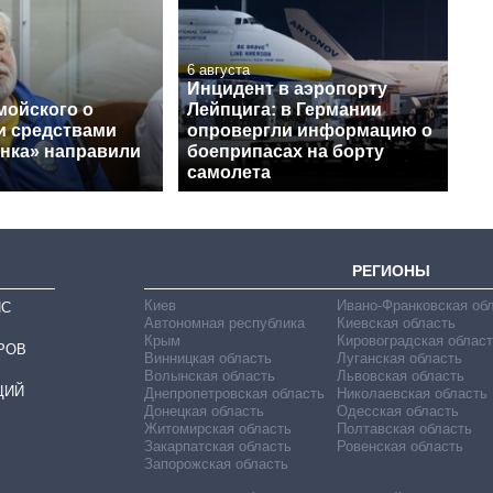
6 августа
Инцидент в аэропорту
мойского о
Лейпцига: в Германии
и средствами
опровергли информацию о
нка» направили
боеприпасах на борту
самолета
РЕГИОНЫ
Киев
Ивано-Франковская об
ИС
Автономная республика
Киевская область
Крым
Кировоградская област
РОВ
Винницкая область
Луганская область
Волынская область
Львовская область
ЦИЙ
Днепропетровская область
Николаевская область
Донецкая область
Одесская область
Житомирская область
Полтавская область
Закарпатская область
Ровенская область
Запорожская область