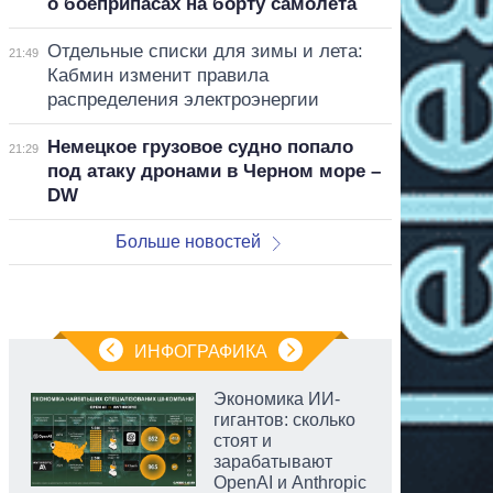
о боеприпасах на борту самолета
Отдельные списки для зимы и лета:
21:49
Кабмин изменит правила
распределения электроэнергии
Немецкое грузовое судно попало
21:29
под атаку дронами в Черном море –
DW
Больше новостей
ИНФОГРАФИКА
Экономика ИИ-
гигантов: сколько
стоят и
зарабатывают
OpenAI и Anthropic