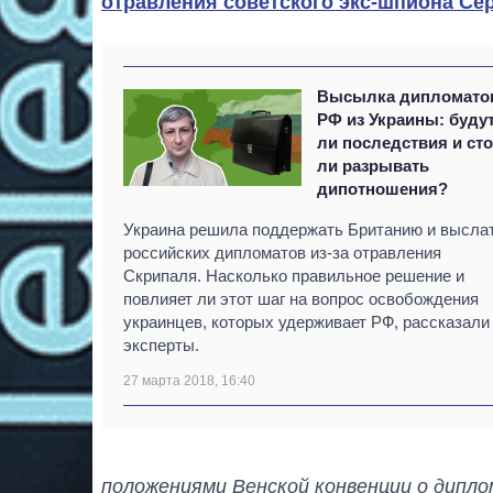
отравления советского экс-шпиона Се
Высылка дипломато
РФ из Украины: буду
ли последствия и ст
ли разрывать
дипотношения?
Украина решила поддержать Британию и высла
российских дипломатов из-за отравления
Скрипаля. Насколько правильное решение и
повлияет ли этот шаг на вопрос освобождения
украинцев, которых удерживает РФ, рассказали
эксперты.
27 марта 2018, 16:40
положениями Венской конвенции о дипло