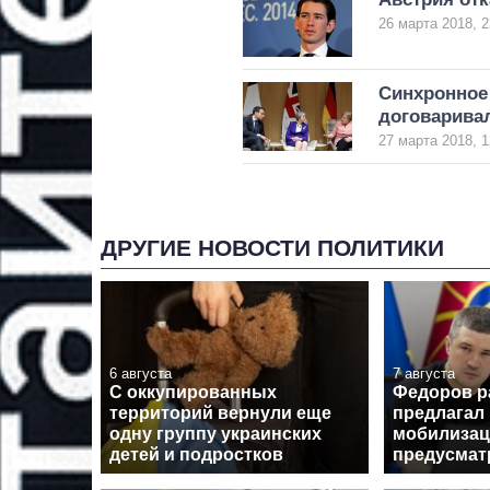
26 марта 2018, 2
Синхронное 
договарива
27 марта 2018, 1
ДРУГИЕ НОВОСТИ ПОЛИТИКИ
6 августа
7 августа
С оккупированных
Федоров р
территорий вернули еще
предлагал
одну группу украинских
мобилизац
детей и подростков
предусмат