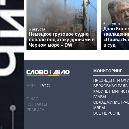
6 августа
Дело Коло
6 августа
Немецкое грузовое судно
завладени
попало под атаку дронами в
«ПриватБа
Черном море – DW
в суд
МОНИТОРИНГ
ПРЕЗИДЕНТ И ОФ
УКР
РОС
ВЕРХОВНАЯ РАДА
КАБИНЕТ МИНИСТ
ГЛАВЫ
О НАС
ОБЛАДМИНИСТРА
КОНТАКТЫ
МЭРЫ
ПРАВИЛА
ВСЕ ПЕРСОНЫ