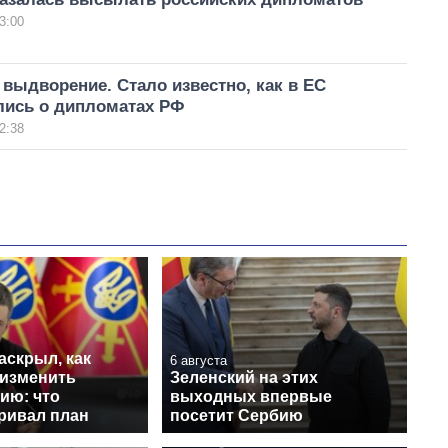
3:00
выдворение. Стало известно, как в ЕС
лись о дипломатах РФ
2:38
аскрыл, как
6 августа
 изменить
Зеленский на этих
ию: что
выходных впервые
ривал план
посетит Сербию