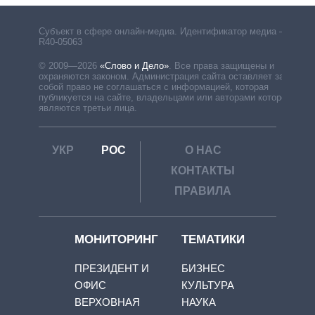
Субъект в сфере онлайн-медиа. Идентификатор медиа –
R40-05063
© 2009—2026
«Слово и Дело»
.
Все права защищены и
охраняются законом. Администрация сайта оставляет за
собой право не соглашаться с информацией, которая
публикуется на сайте, владельцами или авторами которой
являются третьи лица.
УКР
РОС
О НАС
КОНТАКТЫ
ПРАВИЛА
МОНИТОРИНГ
ТЕМАТИКИ
ПРЕЗИДЕНТ И
БИЗНЕС
ОФИС
КУЛЬТУРА
ВЕРХОВНАЯ
НАУКА