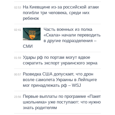
На Киевщине из-за российской атаки
02:53
погибли три человека, среди них
ребенок
Часть военных из полка
02:41
«Скала» начали переводить
в другие подразделения –
СМИ
Удары рф по портам могут вдвое
01:59
сократить экспорт украинского зерна
Разведка США допускает, что дрон
00:57
возле самолета Украины в Лейпциге
мог принадлежать рф – WSJ
Первые выплаты по программе «Пакет
23:56
школьника» уже поступают: что нужно
знать родителям