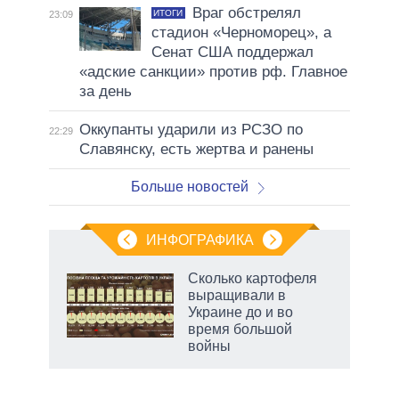
Враг обстрелял
ИТОГИ
23:09
стадион «Черноморец», а
Сенат США поддержал
«адские санкции» против рф. Главное
за день
Оккупанты ударили из РСЗО по
22:29
Славянску, есть жертва и ранены
Больше новостей
ИНФОГРАФИКА
 5
Сколько картофеля
го
выращивали в
сть
Украине до и во
ВР
время большой
войны