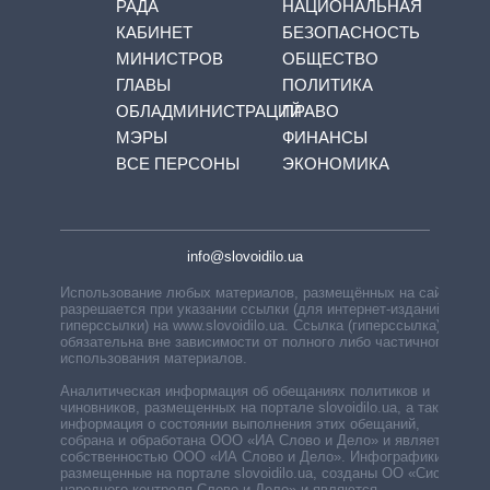
РАДА
НАЦИОНАЛЬНАЯ
КАБИНЕТ
БЕЗОПАСНОСТЬ
МИНИСТРОВ
ОБЩЕСТВО
ГЛАВЫ
ПОЛИТИКА
ОБЛАДМИНИСТРАЦИЙ
ПРАВО
МЭРЫ
ФИНАНСЫ
ВСЕ ПЕРСОНЫ
ЭКОНОМИКА
info@slovoidilo.ua
Использование любых материалов, размещённых на сайте,
разрешается при указании ссылки (для интернет-изданий —
гиперссылки) на www.slovoidilo.ua. Ссылка (гиперссылка)
обязательна вне зависимости от полного либо частичного
использования материалов.
Аналитическая информация об обещаниях политиков и
чиновников, размещенных на портале slovoidilo.ua, а также
информация о состоянии выполнения этих обещаний,
собрана и обработана ООО «ИА Слово и Дело» и является
собственностью ООО «ИА Слово и Дело». Инфографики,
размещенные на портале slovoidilo.ua, созданы ОО «Система
народного контроля Слово и Дело» и являются