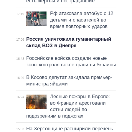
есть жертвы и пострадавшие
Рф атаковала автобус с 12
17:19
детьми и спасателей во
время повторных ударов
Россия уничтожила гуманитарный
17:06
склад ВОЗ в Днепре
Российские войска создали новые
16:43
зоны контроля возле границы Украины
В Косово депутат закидала премьер-
16:29
министра яйцами
Лесные пожары в Европе:
16:24
во Франции арестовали
сотни людей по
подозрениям в поджогах
На Херсонщине расширили перечень
15:53