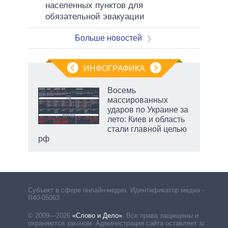
населенных пунктов для
обязательной эвакуации
Больше новостей
ИНФОГРАФИКА
 5
Восемь
го
массированных
сть
ударов по Украине за
ВР
лето: Киев и область
стали главной целью
рф
маги
Субъект в сфере онлайн-медиа. Идентификатор медиа –
R40-05063
© 2009—2026
«Слово и Дело»
.
Все права защищены и
охраняются законом. Администрация сайта оставляет за