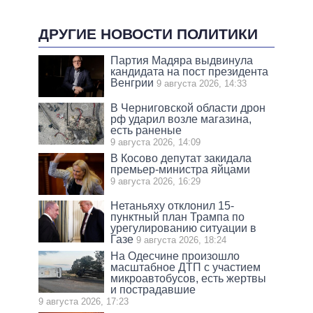
ДРУГИЕ НОВОСТИ ПОЛИТИКИ
Партия Мадяра выдвинула
кандидата на пост президента
Венгрии
9 августа 2026, 14:33
В Черниговской области дрон
рф ударил возле магазина,
есть раненые
9 августа 2026, 14:09
В Косово депутат закидала
премьер-министра яйцами
9 августа 2026, 16:29
Нетаньяху отклонил 15-
пунктный план Трампа по
урегулированию ситуации в
Газе
9 августа 2026, 18:24
На Одесчине произошло
масштабное ДТП с участием
микроавтобусов, есть жертвы
и пострадавшие
9 августа 2026, 17:23