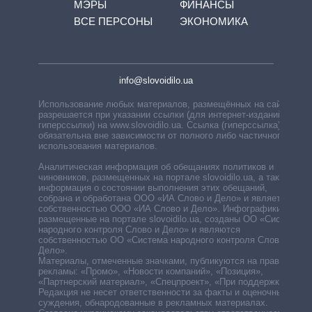
МЭРЫ
ФИНАНСЫ
ВСЕ ПЕРСОНЫ
ЭКОНОМИКА
info@slovoidilo.ua
Использование любых материалов, размещённых на сайте,
разрешается при указании ссылки (для интернет-изданий —
гиперссылки) на www.slovoidilo.ua. Ссылка (гиперссылка)
обязательна вне зависимости от полного либо частичного
использования материалов.
Аналитическая информация об обещаниях политиков и
чиновников, размещенных на портале slovoidilo.ua, а также
информация о состоянии выполнения этих обещаний,
собрана и обработана ООО «ИА Слово и Дело» и является
собственностью ООО «ИА Слово и Дело». Инфографики,
размещенные на портале slovoidilo.ua, созданы ОО «Система
народного контроля Слово и Дело» и являются
собственностью ОО «Система народного контроля Слово и
Дело».
Материалы, отмеченные значками, публикуются на правах
рекламы: «Промо», «Новости компаний», «Позиция»,
«Партнерский материал», «Спецпроект», «При поддержке».
Редакция не несет ответственности за факты и оценочные
суждения, обнародованные в рекламных материалах.