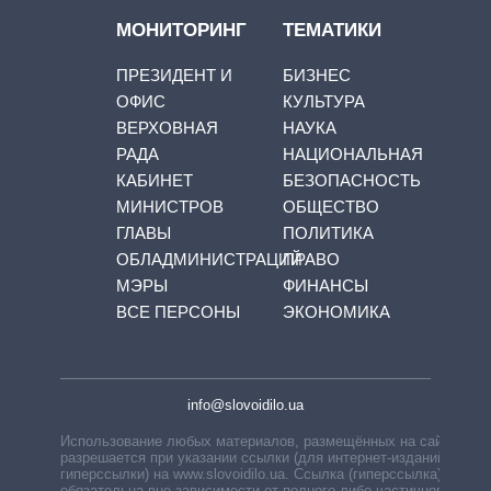
МОНИТОРИНГ
ТЕМАТИКИ
ПРЕЗИДЕНТ И
БИЗНЕС
ОФИС
КУЛЬТУРА
ВЕРХОВНАЯ
НАУКА
РАДА
НАЦИОНАЛЬНАЯ
КАБИНЕТ
БЕЗОПАСНОСТЬ
МИНИСТРОВ
ОБЩЕСТВО
ГЛАВЫ
ПОЛИТИКА
ОБЛАДМИНИСТРАЦИЙ
ПРАВО
МЭРЫ
ФИНАНСЫ
ВСЕ ПЕРСОНЫ
ЭКОНОМИКА
info@slovoidilo.ua
Использование любых материалов, размещённых на сайте,
разрешается при указании ссылки (для интернет-изданий —
гиперссылки) на www.slovoidilo.ua. Ссылка (гиперссылка)
обязательна вне зависимости от полного либо частичного