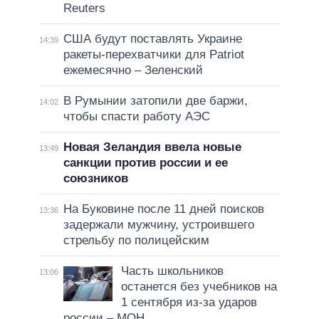
Reuters
США будут поставлять Украине
14:39
ракеты-перехватчики для Patriot
ежемесячно – Зеленский
В Румынии затопили две баржи,
14:02
чтобы спасти работу АЭС
Новая Зеландия ввела новые
13:49
санкции против россии и ее
союзников
На Буковине после 11 дней поисков
13:36
задержали мужчину, устроившего
стрельбу по полицейским
Часть школьников
13:06
останется без учебников на
1 сентября из-за ударов
россии – МОН