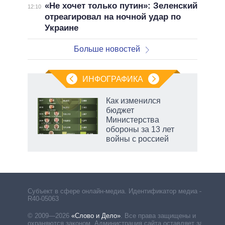
«Не хочет только путин»: Зеленский
12:10
отреагировал на ночной удар по
Украине
Больше новостей
ИНФОГРАФИКА
Как изменился
бюджет
не за
Министерства
асть
обороны за 13 лет
елью
войны с россией
Субъект в сфере онлайн-медиа. Идентификатор медиа –
R40-05063
© 2009—2026
«Слово и Дело»
.
Все права защищены и
охраняются законом. Администрация сайта оставляет за