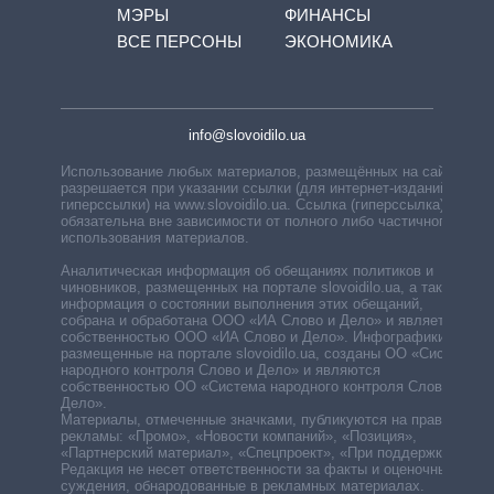
МЭРЫ
ФИНАНСЫ
ВСЕ ПЕРСОНЫ
ЭКОНОМИКА
info@slovoidilo.ua
Использование любых материалов, размещённых на сайте,
разрешается при указании ссылки (для интернет-изданий —
гиперссылки) на www.slovoidilo.ua. Ссылка (гиперссылка)
обязательна вне зависимости от полного либо частичного
использования материалов.
Аналитическая информация об обещаниях политиков и
чиновников, размещенных на портале slovoidilo.ua, а также
информация о состоянии выполнения этих обещаний,
собрана и обработана ООО «ИА Слово и Дело» и является
собственностью ООО «ИА Слово и Дело». Инфографики,
размещенные на портале slovoidilo.ua, созданы ОО «Система
народного контроля Слово и Дело» и являются
собственностью ОО «Система народного контроля Слово и
Дело».
Материалы, отмеченные значками, публикуются на правах
рекламы: «Промо», «Новости компаний», «Позиция»,
«Партнерский материал», «Спецпроект», «При поддержке».
Редакция не несет ответственности за факты и оценочные
суждения, обнародованные в рекламных материалах.