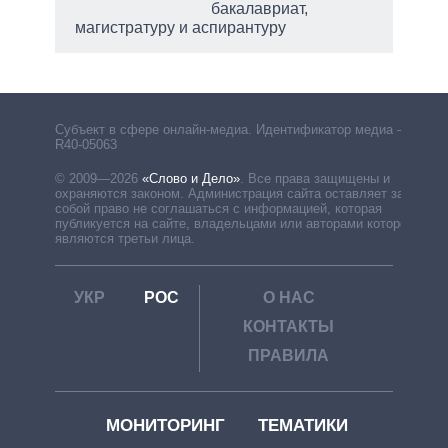
бакалавриат,
магистратуру и аспирантуру
Субъект в сфере онлайн-медиа. Идентификатор медиа –
R40-05063
© 2009—2026
«Слово и Дело»
.
Все права защищены и
охраняются законом. Администрация сайта оставляет за
собой право не соглашаться с информацией, которая
публикуется на сайте, владельцами или авторами которой
являются третьи лица.
УКР
РОС
О НАС
КОНТАКТЫ
ПРАВИЛА
МОНИТОРИНГ
ТЕМАТИКИ