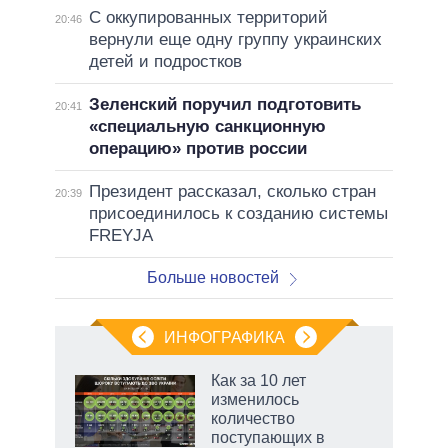
С оккупированных территорий
20:46
вернули еще одну группу украинских
детей и подростков
Зеленский поручил подготовить
20:41
«специальную санкционную
операцию» против россии
Президент рассказал, сколько стран
20:39
присоединилось к созданию системы
FREYJA
Больше новостей
ИНФОГРАФИКА
еля
Как за 10 лет
изменилось
количество
поступающих в