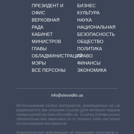
ПРЕЗИДЕНТ И
БИЗНЕС
ОФИС
КУЛЬТУРА
ВЕРХОВНАЯ
НАУКА
РАДА
НАЦИОНАЛЬНАЯ
КАБИНЕТ
БЕЗОПАСНОСТЬ
МИНИСТРОВ
ОБЩЕСТВО
ГЛАВЫ
ПОЛИТИКА
ОБЛАДМИНИСТРАЦИЙ
ПРАВО
МЭРЫ
ФИНАНСЫ
ВСЕ ПЕРСОНЫ
ЭКОНОМИКА
info@slovoidilo.ua
Использование любых материалов, размещённых на сайте,
разрешается при указании ссылки (для интернет-изданий —
гиперссылки) на www.slovoidilo.ua. Ссылка (гиперссылка)
обязательна вне зависимости от полного либо частичного
использования материалов.
Аналитическая информация об обещаниях политиков и