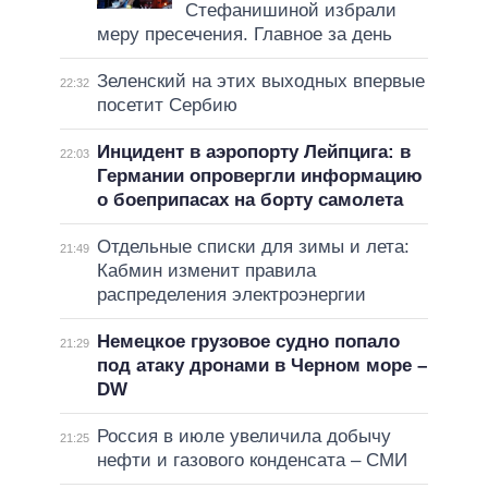
Стефанишиной избрали
меру пресечения. Главное за день
Зеленский на этих выходных впервые
22:32
посетит Сербию
Инцидент в аэропорту Лейпцига: в
22:03
Германии опровергли информацию
о боеприпасах на борту самолета
Отдельные списки для зимы и лета:
21:49
Кабмин изменит правила
распределения электроэнергии
Немецкое грузовое судно попало
21:29
под атаку дронами в Черном море –
DW
Россия в июле увеличила добычу
21:25
нефти и газового конденсата – СМИ