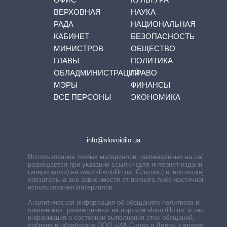
ВЕРХОВНАЯ
НАУКА
РАДА
НАЦИОНАЛЬНАЯ
КАБИНЕТ
БЕЗОПАСНОСТЬ
МИНИСТРОВ
ОБЩЕСТВО
ГЛАВЫ
ПОЛИТИКА
ОБЛАДМИНИСТРАЦИЙ
ПРАВО
МЭРЫ
ФИНАНСЫ
ВСЕ ПЕРСОНЫ
ЭКОНОМИКА
info@slovoidilo.ua
Использование любых материалов, размещённых на сайте,
разрешается при указании ссылки (для интернет-изданий —
гиперссылки) на www.slovoidilo.ua. Ссылка (гиперссылка)
обязательна вне зависимости от полного либо частичного
использования материалов.
Аналитическая информация об обещаниях политиков и
чиновников, размещенных на портале slovoidilo.ua, а также
информация о состоянии выполнения этих обещаний,
собрана и обработана ООО «ИА Слово и Дело» и является