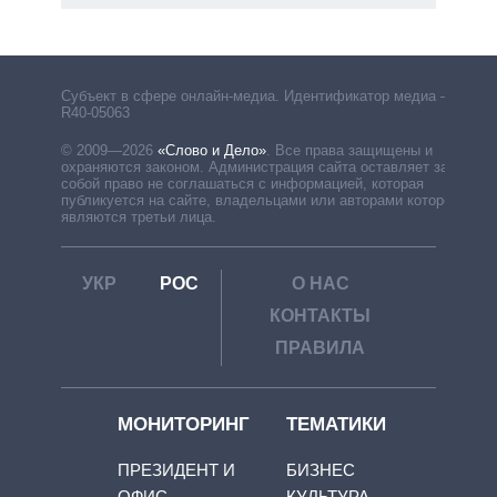
Субъект в сфере онлайн-медиа. Идентификатор медиа –
R40-05063
© 2009—2026
«Слово и Дело»
.
Все права защищены и
охраняются законом. Администрация сайта оставляет за
собой право не соглашаться с информацией, которая
публикуется на сайте, владельцами или авторами которой
являются третьи лица.
УКР
РОС
О НАС
КОНТАКТЫ
ПРАВИЛА
МОНИТОРИНГ
ТЕМАТИКИ
ПРЕЗИДЕНТ И
БИЗНЕС
ОФИС
КУЛЬТУРА