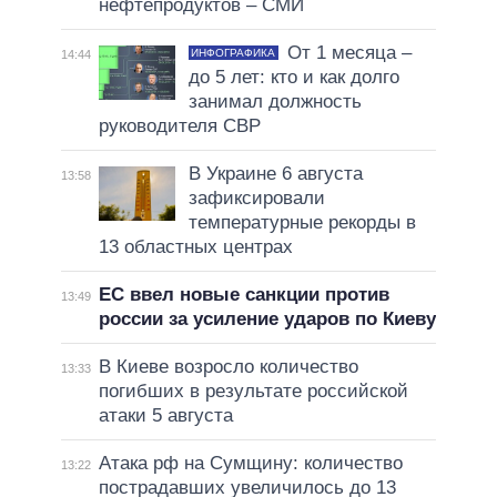
нефтепродуктов – СМИ
От 1 месяца –
ИНФОГРАФИКА
14:44
до 5 лет: кто и как долго
занимал должность
руководителя СВР
В Украине 6 августа
13:58
зафиксировали
температурные рекорды в
13 областных центрах
ЕС ввел новые санкции против
13:49
россии за усиление ударов по Киеву
В Киеве возросло количество
13:33
погибших в результате российской
атаки 5 августа
Атака рф на Сумщину: количество
13:22
пострадавших увеличилось до 13