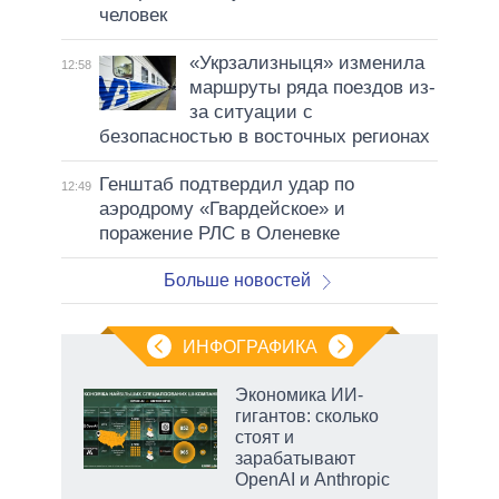
человек
«Укрзализныця» изменила
12:58
маршруты ряда поездов из-
за ситуации с
безопасностью в восточных регионах
Генштаб подтвердил удар по
12:49
аэродрому «Гвардейское» и
поражение РЛС в Оленевке
Больше новостей
ИНФОГРАФИКА
еля
Экономика ИИ-
гигантов: сколько
стоят и
зарабатывают
OpenAI и Anthropic