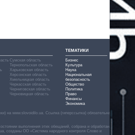
ТЕМАТИКИ
ласть
Сумская область
Бизнес
Тернопольская область
Культура
ь
Харьковская область
Наука
Херсонская область
Национальная
Хмельницкая область
безопасность
Черкасская область
Общество
Черниговская область
Политика
Черновицкая область
Право
Финансы
Экономика
) на www.slovoidilo.ua. Ссылка (гиперссылка) обязательна
состоянии выполнения этих обещаний, собрана и обработана
ua, созданы ОО «Система народного контроля Слово и