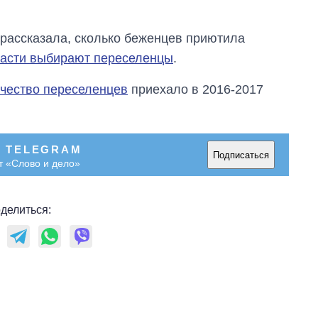
самолетов и
танков продала
рассказала, сколько беженцев приютила
Украина за годы
независимости
бласти выбирают переселенцы
.
чество переселенцев
приехало в 2016-2017
В TELEGRAM
Подписаться
т «Слово и дело»
делиться: