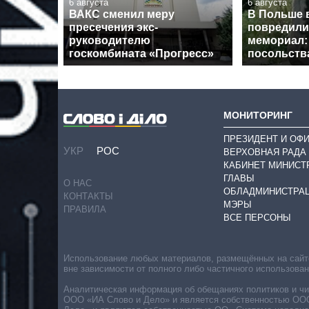
6 августа
6 августа
ВАКС сменил меру
В Польше 
пресечения экс-
повредили
руководителю
мемориал:
госкомбината «Прогресс»
посольств
МОНИТОРИНГ
ПРЕЗИДЕНТ И ОФ
УКР
РОС
ВЕРХОВНАЯ РАДА
КАБИНЕТ МИНИСТ
ГЛАВЫ
О НАС
ОБЛАДМИНИСТРА
КОНТАКТЫ
МЭРЫ
ПРАВИЛА
ВСЕ ПЕРСОНЫ
Использование любых материалов, размещённых на сайте,
вне зависимости от полного либо частичного использова
Аналитическая информация об обещаниях политиков и чин
ООО «ИА Слово и Дело» и является собственностью ООО 