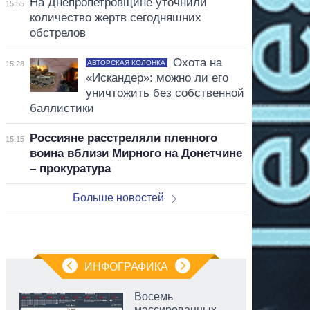
На Днепропетровщине уточнили
15:55
количество жертв сегодняшних
обстрелов
Охота на
АВТОРСКАЯ КОЛОНКА
15:28
«Искандер»: можно ли его
уничтожить без собственной
баллистики
Россияне расстреляли пленного
15:15
воина вблизи Мирного на Донетчине
– прокуратура
Больше новостей
ИНФОГРАФИКА
Восемь
массированных