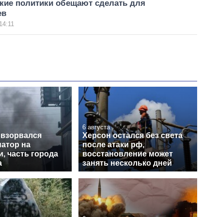
ские политики обещают сделать для
ев
14:11
6 августа
 взорвался
Херсон остался без света
атор на
после атаки рф,
, часть города
восстановление может
а
занять несколько дней