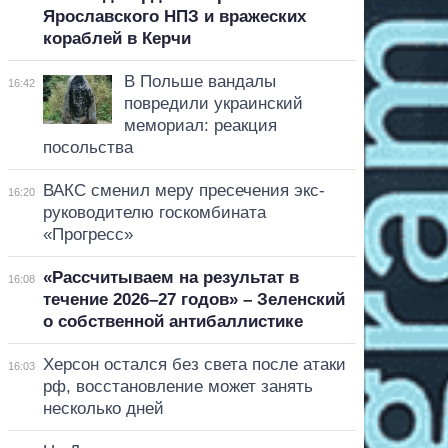
Ярославского НПЗ и вражеских
кораблей в Керчи
В Польше вандалы
16:42
повредили украинский
мемориал: реакция
посольства
ВАКС сменил меру пресечения экс-
16:20
руководителю госкомбината
«Прогресс»
«Рассчитываем на результат в
16:08
течение 2026–27 годов» – Зеленский
о собственной антибаллистике
Херсон остался без света после атаки
16:03
рф, восстановление может занять
несколько дней