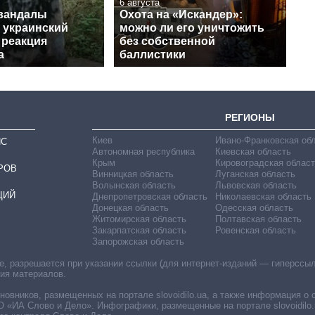
6 августа
вандалы
Охота на «Искандер»:
 украинский
можно ли его уничтожить
 реакция
без собственной
а
баллистики
РЕГИОНЫ
Киев
Ивано-Франковская об
ИС
Автономная республика
Киевская область
Крым
Кировоградская област
РОВ
Винницкая область
Луганская область
Волынская область
Львовская область
ЦИЙ
Днепропетровская область
Николаевская область
Донецкая область
Одесская область
Житомирская область
Полтавская область
Закарпатская область
Ровенская область
Запорожская область
 разрешается при указании ссылки (для интернет-изданий — гиперссылки
ния материалов.
овников, размещенных на портале slovoidilo.ua, а также информация о 
«ИА Слово и Дело». Инфографики, размещенные на портале slovoidilo.