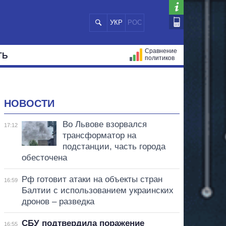
УКР
РОС
Сравнение
ТЬ
политиков
СТРАЦИЙ
МЭРЫ
ВСЕ ПЕРСОНЫ
НОВОСТИ
Во Львове взорвался
17:12
трансформатор на
подстанции, часть города
обесточена
Рф готовит атаки на объекты стран
16:59
Балтии с использованием украинских
дронов – разведка
СБУ подтвердила поражение
16:55