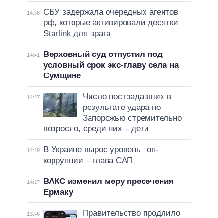
СБУ задержала очередных агентов
14:58
рф, которые активировали десятки
Starlink для врага
Верховный суд отпустил под
14:41
условный срок экс-главу села на
Сумщине
Число пострадавших в
14:27
результате удара по
Запорожью стремительно
возросло, среди них – дети
В Украине вырос уровень топ-
14:19
коррупции – глава САП
ВАКС изменил меру пресечения
14:17
Ермаку
Правительство продлило
13:46