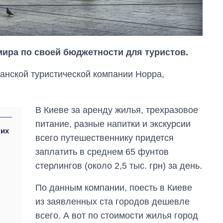
мира по своей бюджетности для туристов.
анской туристической компании Hoppa,
В Киеве за аренду жилья, трехразовое
питание, разные напитки и экскурсии
ких
всего путешественнику придется
заплатить в среднем 65 фунтов
Восемь
стерлингов (около 2,5 тыс. грн) за день.
массированных
ударов по Украине
за лето: Киев и
По данным компании, поесть в Киеве
область стали
из заявленных ста городов дешевле
главной целью рф
всего. А вот по стоимости жилья город