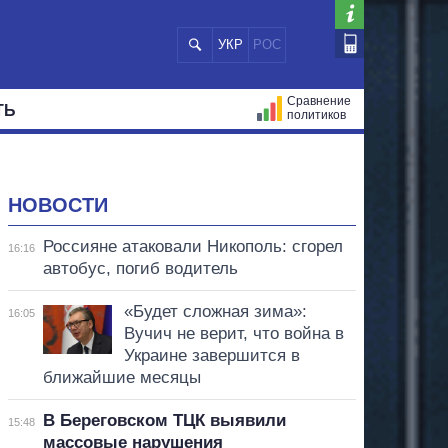
УКР
РОС
Сравнение
ТЬ
политиков
СТРАЦИЙ
МЭРЫ
ВСЕ ПЕРСОНЫ
НОВОСТИ
Россияне атаковали Никополь: сгорел
16:16
автобус, погиб водитель
«Будет сложная зима»:
16:05
Вучич не верит, что война в
Украине завершится в
ближайшие месяцы
В Береговском ТЦК выявили
15:48
массовые нарушения