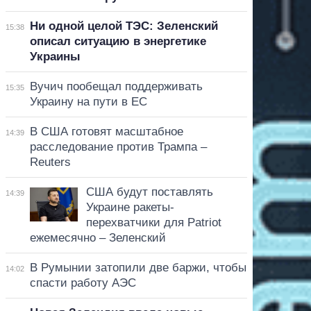
Ни одной целой ТЭС: Зеленский
15:38
описал ситуацию в энергетике
Украины
Вучич пообещал поддерживать
15:35
Украину на пути в ЕС
В США готовят масштабное
14:39
расследование против Трампа –
Reuters
США будут поставлять
14:39
Украине ракеты-
перехватчики для Patriot
ежемесячно – Зеленский
В Румынии затопили две баржи, чтобы
14:02
спасти работу АЭС