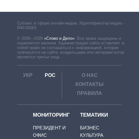
Субъект в сфере онлайн-медиа. Идентификатор медиа –
R40-05063
© 2009—2026
«Слово и Дело»
.
Все права защищены и
охраняются законом. Администрация сайта оставляет за
собой право не соглашаться с информацией, которая
публикуется на сайте, владельцами или авторами которой
являются третьи лица.
УКР
РОС
О НАС
КОНТАКТЫ
ПРАВИЛА
МОНИТОРИНГ
ТЕМАТИКИ
ПРЕЗИДЕНТ И
БИЗНЕС
ОФИС
КУЛЬТУРА