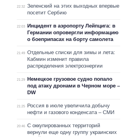
Зеленский на этих выходных впервые
22:32
посетит Сербию
Инцидент в аэропорту Лейпцига: в
22:03
Германии опровергли информацию
о боеприпасах на борту самолета
Отдельные списки для зимы и лета:
21:49
Кабмин изменит правила
распределения электроэнергии
Немецкое грузовое судно попало
21:29
под атаку дронами в Черном море –
DW
Россия в июле увеличила добычу
21:25
нефти и газового конденсата – СМИ
С оккупированных территорий
20:46
вернули еще одну группу украинских