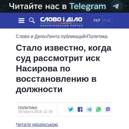
УКР
РОС
НОВОСТИ
Слово и Дело
›
Лента публикаций
›
Политика
Стало известно, когда
ОБЕЩАНИЯ
ЛЕНТА
ПОЛИТИКА
суд рассмотрит иск
СОБЫТИЯ
ЭКОНОМИКА
ПОЛИТИКИ
Насирова по
СТАТЬИ
ОБЩЕСТВО
ИНФОГРАФИКА
МНЕНИЯ
МИР
ВСЕ ПОЛИТИКИ
восстановлению в
ОБЗОРЫ
ПРЕЗИДЕНТ И ОФИС
должности
ВИДЕО
ДАЙДЖЕСТЫ
ВЕРХОВНАЯ РАДА
ПОДДЕРЖАТЬ
КАБИНЕТ МИНИСТРОВ
ГЛАВЫ ОБЛАДМИНИСТРАЦИЙ
ПОЛИТИКА
СРАВНЕНИЕ ПОЛИТИКОВ
16 марта 2018, 11:18
МЭРЫ
Читати українською
ВСЕ ПЕРСОНЫ