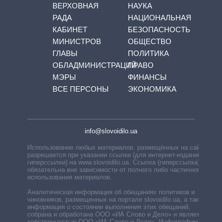
ВЕРХОВНАЯ
НАУКА
РАДА
НАЦИОНАЛЬНАЯ
КАБИНЕТ
БЕЗОПАСНОСТЬ
МИНИСТРОВ
ОБЩЕСТВО
ГЛАВЫ
ПОЛИТИКА
ОБЛАДМИНИСТРАЦИЙ
ПРАВО
МЭРЫ
ФИНАНСЫ
ВСЕ ПЕРСОНЫ
ЭКОНОМИКА
info@slovoidilo.ua
Использование любых материалов, размещённых на сайте,
разрешается при указании ссылки (для интернет-изданий —
гиперссылки) на www.slovoidilo.ua. Ссылка (гиперссылка)
обязательна вне зависимости от полного либо частичного
использования материалов.
Аналитическая информация об обещаниях политиков и
чиновников, размещенных на портале slovoidilo.ua, а также
информация о состоянии выполнения этих обещаний,
собрана и обработана ООО «ИА Слово и Дело» и является
собственностью ООО «ИА Слово и Дело». Инфографики,