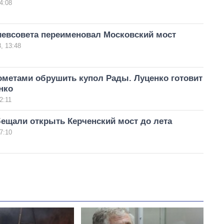
4:08
иевсовета переименовал Московский мост
, 13:48
ометами обрушить купол Рады. Луценко готовит
нко
2:11
ещали открыть Керченский мост до лета
7:10