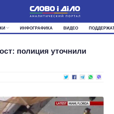
КИ
ИНФОГРАФИКА
ВИДЕО
ПОДДЕРЖА
ИС
ЛЕНТА
ВЕРХОВНАЯ РАДА
СОБЫТИЯ
СТАТЬИ
КАБИНЕТ МИНИСТРОВ
МНЕНИЯ
ОБЗОРЫ
ГЛАВЫ ОБЛАДМИНИ
ДАЙДЖЕСТЫ
ст: полиция уточнили
ПОЛИТИКА
ДЕПУТАТЫ
ЭКОНОМИКА
КОМИТЕТЫ
ФРАКЦИИ
ОБЩЕСТВО
ОКРУГА
МИР