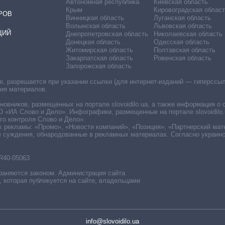
Автономная республика
Киевская область
Крым
Кировоградская област
РОВ
Винницкая область
Луганская область
Волынская область
Львовская область
ЦИЙ
Днепропетровская область
Николаевская область
Донецкая область
Одесская область
Житомирская область
Полтавская область
Закарпатская область
Ровенская область
Запорожская область
 разрешается при указании ссылки (для интернет-изданий — гиперссылки
ния материалов.
овников, размещенных на портале slovoidilo.ua, а также информация о 
«ИА Слово и Дело». Инфографики, размещенные на портале slovoidilo.
о контроля Слово и Дело».
х рекламы: «Промо», «Новости компаний», «Позиция», «Партнерский мат
е суждения, обнародованные в рекламных материалах. Согласно украин
R40-05063
раняются законом. Администрация сайта
, которая публикуется на сайте, владельцами
info@slovoidilo.ua