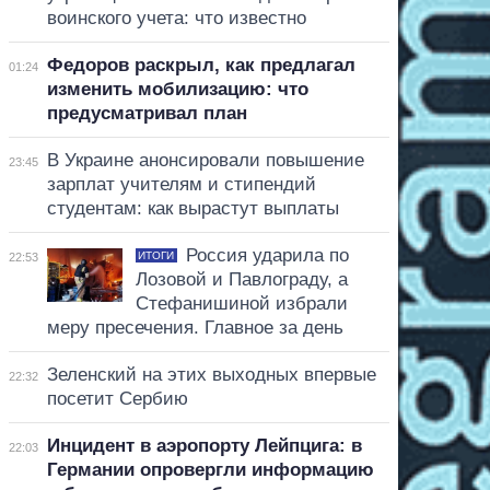
воинского учета: что известно
Федоров раскрыл, как предлагал
01:24
изменить мобилизацию: что
предусматривал план
В Украине анонсировали повышение
23:45
зарплат учителям и стипендий
студентам: как вырастут выплаты
Россия ударила по
ИТОГИ
22:53
Лозовой и Павлограду, а
Стефанишиной избрали
меру пресечения. Главное за день
Зеленский на этих выходных впервые
22:32
посетит Сербию
Инцидент в аэропорту Лейпцига: в
22:03
Германии опровергли информацию