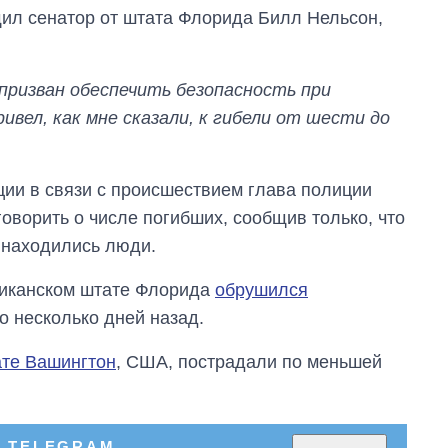
щил сенатор от штата Флорида Билл Нельсон,
призван обеспечить безопасность при
ивел, как мне сказали, к гибели от шести до
ции в связи с происшествием глава полиции
оворить о числе погибших, сообщив только, что
 находились люди.
риканском штате Флорида
обрушился
о несколько дней назад.
ате Вашингтон
, США, пострадали по меньшей
Сколько
картофеля
выращивали в
Украине до и во
время большой
В TELEGRAM