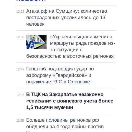
Атака рф на Сумщину: количество
13:22
пострадавших увеличилось до 13
человек
«Укрзализныця» изменила
12:58
маршруты ряда поездов из-
за ситуации с
безопасностью в восточных регионах
Генштаб подтвердил удар по
12:49
аэродрому «Гвардейское» и
поражение РЛС в Оленевке
В ТЦК на Закарпатье незаконно
12:07
«списали» с воинского учета более
1,5 тысячи мужчин
Больше половины регионов рф
11:58
обеднели за 4 года войны против