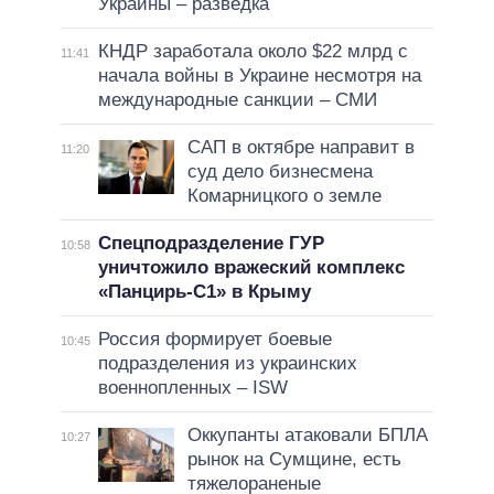
Украины – разведка
КНДР заработала около $22 млрд с
11:41
начала войны в Украине несмотря на
международные санкции – СМИ
САП в октябре направит в
11:20
суд дело бизнесмена
Комарницкого о земле
Спецподразделение ГУР
10:58
уничтожило вражеский комплекс
«Панцирь-С1» в Крыму
Россия формирует боевые
10:45
подразделения из украинских
военнопленных – ISW
Оккупанты атаковали БПЛА
10:27
рынок на Сумщине, есть
тяжелораненые