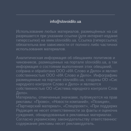
info@slovoidilo.ua
Использование любых материалов, размещённых на сайте,
разрешается при указании ссылки (для интернет-изданий —
гиперссылки) на www.slovoidilo.ua. Ссылка (гиперссылка)
обязательна вне зависимости от полного либо частичного
использования материалов.
Аналитическая информация об обещаниях политиков и
чиновников, размещенных на портале slovoidilo.ua, а также
информация о состоянии выполнения этих обещаний,
собрана и обработана ООО «ИА Слово и Дело» и является
собственностью ООО «ИА Слово и Дело». Инфографики,
размещенные на портале slovoidilo.ua, созданы ОО «Система
народного контроля Слово и Дело» и являются
собственностью ОО «Система народного контроля Слово и
Дело».
Материалы, отмеченные значками, публикуются на правах
рекламы: «Промо», «Новости компаний», «Позиция»,
«Партнерский материал», «Спецпроект», «При поддержке».
Редакция не несет ответственности за факты и оценочные
суждения, обнародованные в рекламных материалах.
Согласно украинскому законодательству ответственность за
содержание рекламы несет рекламодатель.