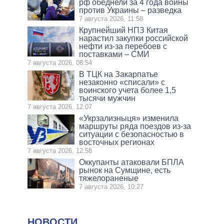
рф обеднели за 4 года войны
против Украины – разведка
7 августа 2026, 11:58
Крупнейший НПЗ Китая
нарастил закупки российской
нефти из-за перебоев с
поставками – СМИ
7 августа 2026, 08:54
В ТЦК на Закарпатье
незаконно «списали» с
воинского учета более 1,5
тысячи мужчин
7 августа 2026, 12:07
«Укрзализныця» изменила
маршруты ряда поездов из-за
ситуации с безопасностью в
восточных регионах
7 августа 2026, 12:58
Оккупанты атаковали БПЛА
рынок на Сумщине, есть
тяжелораненые
7 августа 2026, 10:27
НОВОСТИ