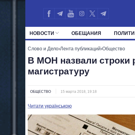
НОВОСТИ
ОБЕЩАНИЯ
ПОЛИТИ
ВСЕ ПОЛИТИКИ
ПРЕЗИДЕНТ И ОФ
Слово и Дело
›
Лента публикаций
›
Общество
В МОН назвали строки 
магистратуру
ОБЩЕСТВО
15 марта 2018, 19:18
Читати українською