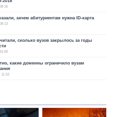
-2018
08:16
азали, зачем абитуриентам нужна ID-карта
08:13
итали, сколько вузов закрылось за годы
сти
15:00
тно, какие доменны ограничило вузам
ания
 11:52