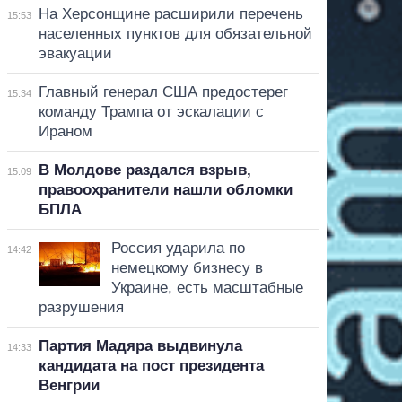
На Херсонщине расширили перечень
15:53
населенных пунктов для обязательной
эвакуации
Главный генерал США предостерег
15:34
команду Трампа от эскалации с
Ираном
В Молдове раздался взрыв,
15:09
правоохранители нашли обломки
БПЛА
Россия ударила по
14:42
немецкому бизнесу в
Украине, есть масштабные
разрушения
Партия Мадяра выдвинула
14:33
кандидата на пост президента
Венгрии