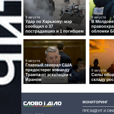
9 августа
9 августа
Удар по Харькову: мэр
В Молдове
сообщил о 37
правоохра
пострадавших и 1 погибшем
обломки 
9 августа
Главный генерал США
предостерег команду
9 августа
Трампа от эскалации с
Силы обор
Ираном
складу рос
МОНИТОРИНГ
ПРЕЗИДЕНТ И ОФ