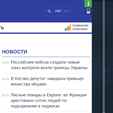
УКР
РОС
Сравнение
ТЬ
политиков
СТРАЦИЙ
МЭРЫ
ВСЕ ПЕРСОНЫ
НОВОСТИ
Российские войска создали новые
16:43
зоны контроля возле границы Украины
В Косово депутат закидала премьер-
16:29
министра яйцами
Лесные пожары в Европе: во Франции
16:24
арестовали сотни людей по
подозрениям в поджогах