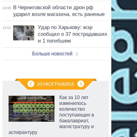
В Черниговской области дрон рф
14:09
ударил возле магазина, есть раненые
Удар по Харькову: мэр
13:53
сообщил о 37 пострадавших
и 1 погибшем
Больше новостей
ИНФОГРАФИКА
Как за 10 лет
изменилось
количество
поступающих в
бакалавриат,
магистратуру и
аспирантуру