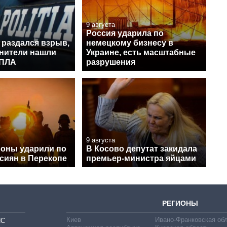
9 августа
Россия ударила по
 раздался взрыв,
немецкому бизнесу в
нители нашли
Украине, есть масштабные
БПЛА
разрушения
9 августа
оны ударили по
В Косово депутат закидала
сиян в Перекопе
премьер-министра яйцами
РЕГИОНЫ
Киев
Ивано-Франковская об
ИС