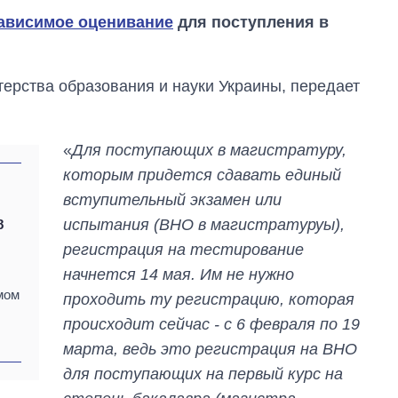
зависимое оценивание
для поступления в
ерства образования и науки Украины, передает
«
Для поступающих в магистратуру,
которым придется сдавать единый
вступительный экзамен или
испытания (ВНО в магистратуруы),
8
регистрация на тестирование
начнется 14 мая. Им не нужно
От 1 месяца – до 5
мом
проходить ту регистрацию, которая
лет: кто и как долго
занимал
происходит сейчас - с 6 февраля по 19
должность
марта, ведь это регистрация на ВНО
руководителя СВР
для поступающих на первый курс на