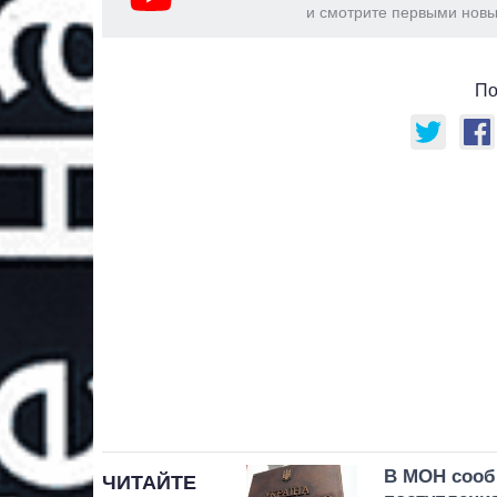
и смотрите первыми новы
По
В МОН сооб
ЧИТАЙТЕ