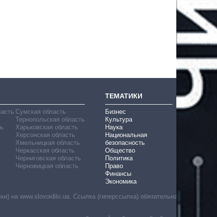
ТЕМАТИКИ
ласть
Сумская область
Бизнес
Тернопольская область
Культура
ь
Харьковская область
Наука
Херсонская область
Национальная
Хмельницкая область
безопасность
Черкасская область
Общество
Черниговская область
Политика
Черновицкая область
Право
Финансы
Экономика
) на www.slovoidilo.ua. Ссылка (гиперссылка) обязательна