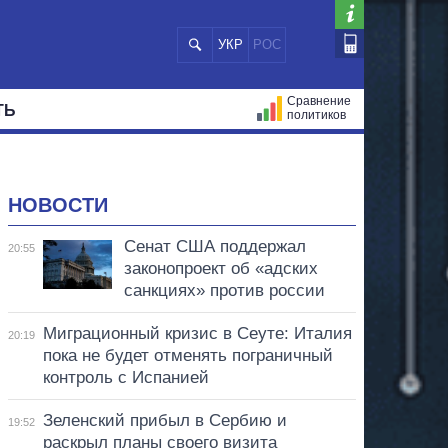
УКР
РОС
Сравнение
ТЬ
политиков
СТРАЦИЙ
МЭРЫ
ВСЕ ПЕРСОНЫ
НОВОСТИ
Сенат США поддержал
20:55
законопроект об «адских
санкциях» против россии
Миграционный кризис в Сеуте: Италия
20:19
пока не будет отменять пограничный
контроль с Испанией
Зеленский прибыл в Сербию и
19:52
раскрыл планы своего визита