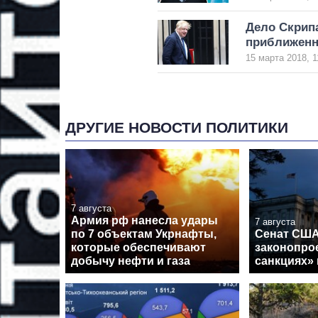
Дело Скрип
приближенн
15 марта 2018, 1
ДРУГИЕ НОВОСТИ ПОЛИТИКИ
7 августа
Армия рф нанесла удары
7 августа
по 7 объектам Укрнафты,
Сенат США
которые обеспечивают
законопрое
добычу нефти и газа
санкциях»