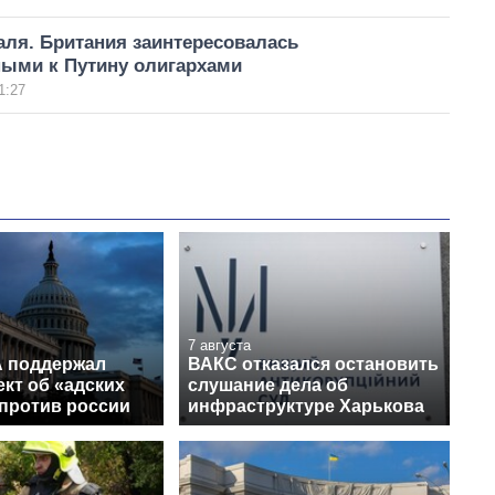
аля. Британия заинтересовалась
ыми к Путину олигархами
1:27
7 августа
 поддержал
ВАКС отказался остановить
кт об «адских
слушание дела об
 против россии
инфраструктуре Харькова