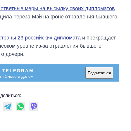
аспирантуру
т ответные меры на высылку своих дипломатов
бщила Тереза Мэй на фоне отравления бывшего
страны 23 российских дипломата
и прекращает
ысоком уровне из-за отравления бывшего
го дочери.
В TELEGRAM
Подписаться
т «Слово и дело»
делиться: