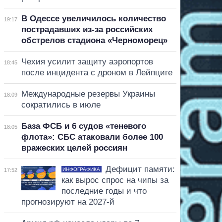
В Одессе увеличилось количество
19:17
пострадавших из-за российских
обстрелов стадиона «Черноморец»
Чехия усилит защиту аэропортов
18:45
после инцидента с дроном в Лейпциге
Международные резервы Украины
18:09
сократились в июле
База ФСБ и 6 судов «теневого
18:05
флота»: СБС атаковали более 100
вражеских целей россиян
Дефицит памяти:
ИНФОГРАФИКА
17:52
как вырос спрос на чипы за
последние годы и что
прогнозируют на 2027-й