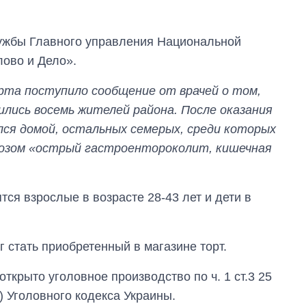
лужбы Главного управления Национальной
лово и Дело».
рта поступило сообщение от врачей о том,
лись восемь жителей района. После оказания
лся домой, остальных семерых, среди которых
нозом «острый гастроентороколит, кишечная
тся взрослые в возрасте 28-43 лет и дети в
Как за 10 лет
изменилось
 стать приобретенный в магазине торт.
количество
поступающих в
ткрыто уголовное производство по ч. 1 ст.3 25
бакалавриат,
 Уголовного кодекса Украины.
магистратуру и