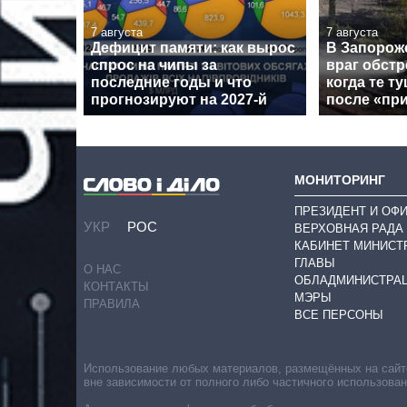
7 августа
7 августа
Дефицит памяти: как вырос
В Запорож
спрос на чипы за
враг обстр
последние годы и что
когда те т
прогнозируют на 2027-й
после «пр
МОНИТОРИНГ
ПРЕЗИДЕНТ И ОФ
УКР
РОС
ВЕРХОВНАЯ РАДА
КАБИНЕТ МИНИСТ
ГЛАВЫ
О НАС
ОБЛАДМИНИСТРА
КОНТАКТЫ
МЭРЫ
ПРАВИЛА
ВСЕ ПЕРСОНЫ
Использование любых материалов, размещённых на сайте,
вне зависимости от полного либо частичного использова