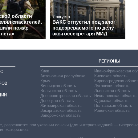
ской области
7 августа
елял спасателей,
ВАКС отпустил под залог
ушили пожар
подозреваемого по делу
илета»
экс-госсекретаря МИД
РЕГИОНЫ
Киев
Ивано-Франковская об
ИС
Автономная республика
Киевская область
Крым
Кировоградская област
РОВ
Винницкая область
Луганская область
Волынская область
Львовская область
ЦИЙ
Днепропетровская область
Николаевская область
Донецкая область
Одесская область
Житомирская область
Полтавская область
Закарпатская область
Ровенская область
Запорожская область
 разрешается при указании ссылки (для интернет-изданий — гиперссылки
ния материалов.