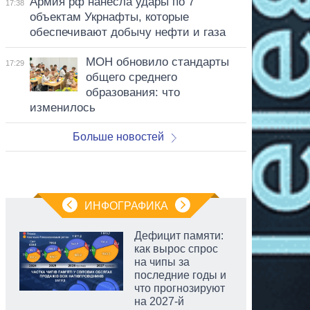
Армия рф нанесла удары по 7
17:38
объектам Укрнафты, которые
обеспечивают добычу нефти и газа
МОН обновило стандарты
17:29
общего среднего
образования: что
изменилось
Больше новостей
ИНФОГРАФИКА
Дефицит памяти:
как вырос спрос
на чипы за
последние годы и
что прогнозируют
на 2027-й