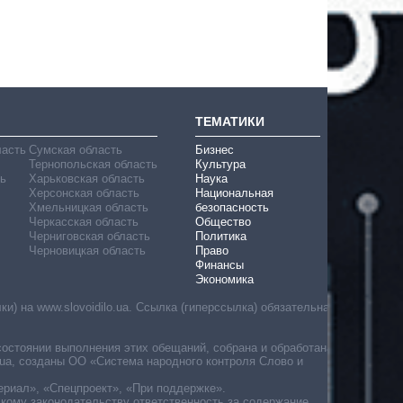
ТЕМАТИКИ
ласть
Сумская область
Бизнес
Тернопольская область
Культура
ь
Харьковская область
Наука
Херсонская область
Национальная
Хмельницкая область
безопасность
Черкасская область
Общество
Черниговская область
Политика
Черновицкая область
Право
Финансы
Экономика
) на www.slovoidilo.ua. Ссылка (гиперссылка) обязательна
состоянии выполнения этих обещаний, собрана и обработана
ua, созданы ОО «Система народного контроля Слово и
ериал», «Спецпроект», «При поддержке».
скому законодательству ответственность за содержание