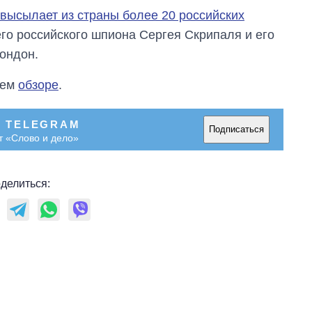
высылает из страны более 20 российских
го российского шпиона Сергея Скрипаля и его
Лондон.
шем
обзоре
.
В TELEGRAM
Подписаться
т «Слово и дело»
делиться: