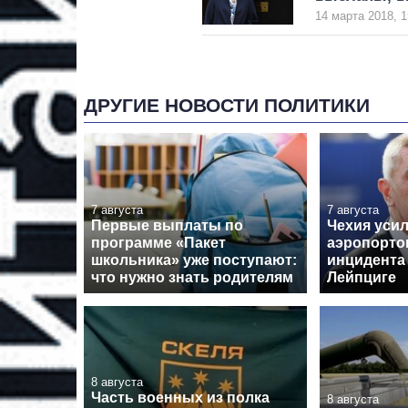
14 марта 2018, 1
ДРУГИЕ НОВОСТИ ПОЛИТИКИ
7 августа
7 августа
Первые выплаты по
Чехия уси
программе «Пакет
аэропорто
школьника» уже поступают:
инцидента
что нужно знать родителям
Лейпциге
8 августа
Часть военных из полка
8 августа