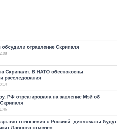
й обсудили отравление Скрипаля
2:08
на Скрипаля. В НАТО обеспокоены
ми расследования
8:14
у. РФ отреагировала на завление Мэй об
 Скрипаля
1:46
азрывет отношения с Россией: дипломаты будут
изит Лаврова отменен