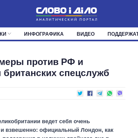
КИ
ИНФОГРАФИКА
ВИДЕО
ПОДДЕРЖА
ИС
ЛЕНТА
ВЕРХОВНАЯ РАДА
СОБЫТИЯ
СТАТЬИ
КАБИНЕТ МИНИСТРОВ
МНЕНИЯ
ОБЗОРЫ
ГЛАВЫ ОБЛАДМИНИ
ДАЙДЖЕСТЫ
меры против РФ и
ПОЛИТИКА
ДЕПУТАТЫ
ЭКОНОМИКА
КОМИТЕТЫ
ФРАКЦИИ
ОБЩЕСТВО
ОКРУГА
МИР
 британских спецслужб
ликобритании ведет себя очень
 и взвешенно: официальный Лондон, как