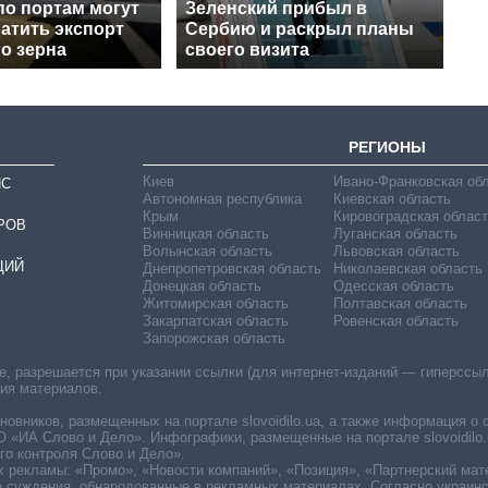
по портам могут
Зеленский прибыл в
атить экспорт
Сербию и раскрыл планы
о зерна
своего визита
РЕГИОНЫ
Киев
Ивано-Франковская об
ИС
Автономная республика
Киевская область
Крым
Кировоградская област
РОВ
Винницкая область
Луганская область
Волынская область
Львовская область
ЦИЙ
Днепропетровская область
Николаевская область
Донецкая область
Одесская область
Житомирская область
Полтавская область
Закарпатская область
Ровенская область
Запорожская область
 разрешается при указании ссылки (для интернет-изданий — гиперссылки
ния материалов.
овников, размещенных на портале slovoidilo.ua, а также информация о 
«ИА Слово и Дело». Инфографики, размещенные на портале slovoidilo.
о контроля Слово и Дело».
х рекламы: «Промо», «Новости компаний», «Позиция», «Партнерский мат
е суждения, обнародованные в рекламных материалах. Согласно украин