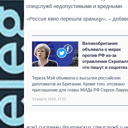
спецслужб недопустимыми и вредными.
«Россия явно перешла границу»
, – доба
Великобритания
объявила о мерах
против РФ из-за
отравления Скрипал
что пишут в соцсетях
Тереза Мэй объявила о высылке российских
дипломатов из Британии. Кроме того, отозвано
приглашение для главы МИДа РФ Сергея Лавро
14 марта 2018, 17:02
всей системы британских спецслужб и н