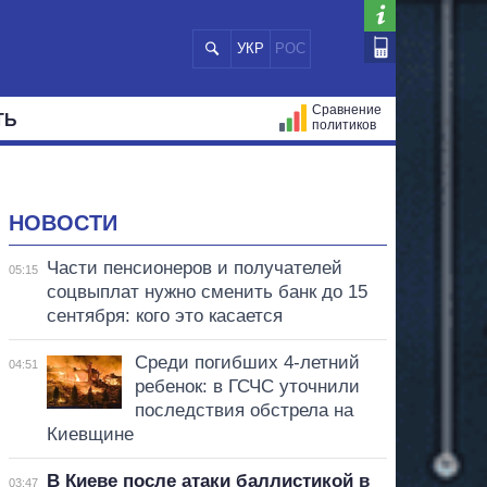
УКР
РОС
Сравнение
ТЬ
политиков
СТРАЦИЙ
МЭРЫ
ВСЕ ПЕРСОНЫ
НОВОСТИ
Части пенсионеров и получателей
05:15
соцвыплат нужно сменить банк до 15
сентября: кого это касается
Среди погибших 4-летний
04:51
ребенок: в ГСЧС уточнили
последствия обстрела на
Киевщине
В Киеве после атаки баллистикой в
03:47