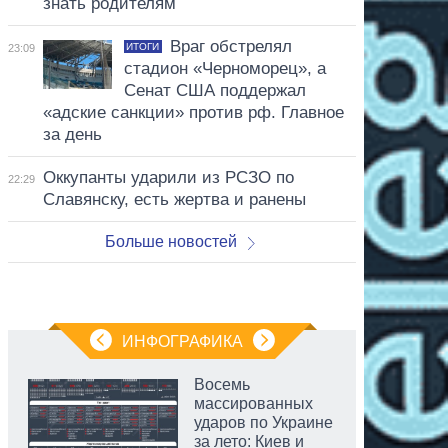
знать родителям
Враг обстрелял
ИТОГИ
23:09
стадион «Черноморец», а
Сенат США поддержал
«адские санкции» против рф. Главное
за день
Оккупанты ударили из РСЗО по
22:29
Славянску, есть жертва и ранены
Больше новостей
ИНФОГРАФИКА
Восемь
массированных
ударов по Украине
за лето: Киев и