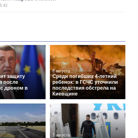
5:42
8 августа
лит защиту
Среди погибших 4-летний
в после
ребенок: в ГСЧС уточнили
 с дроном в
последствия обстрела на
Киевщине
7 августа