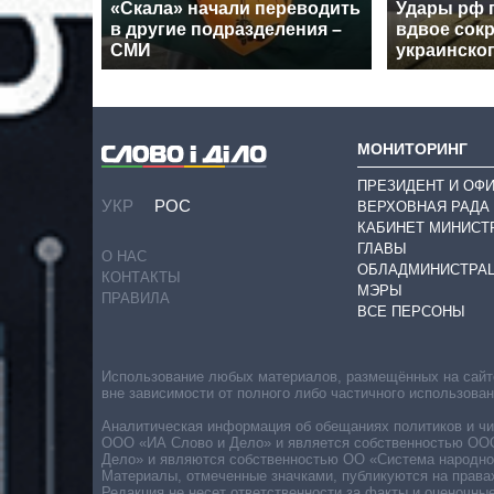
«Скала» начали переводить
Удары рф 
в другие подразделения –
вдвое сокр
СМИ
украинског
МОНИТОРИНГ
ПРЕЗИДЕНТ И ОФ
УКР
РОС
ВЕРХОВНАЯ РАДА
КАБИНЕТ МИНИСТ
ГЛАВЫ
О НАС
ОБЛАДМИНИСТРА
КОНТАКТЫ
МЭРЫ
ПРАВИЛА
ВСЕ ПЕРСОНЫ
Использование любых материалов, размещённых на сайте,
вне зависимости от полного либо частичного использова
Аналитическая информация об обещаниях политиков и чин
ООО «ИА Слово и Дело» и является собственностью ООО 
Дело» и являются собственностью ОО «Система народног
Материалы, отмеченные значками, публикуются на права
Редакция не несет ответственности за факты и оценочны