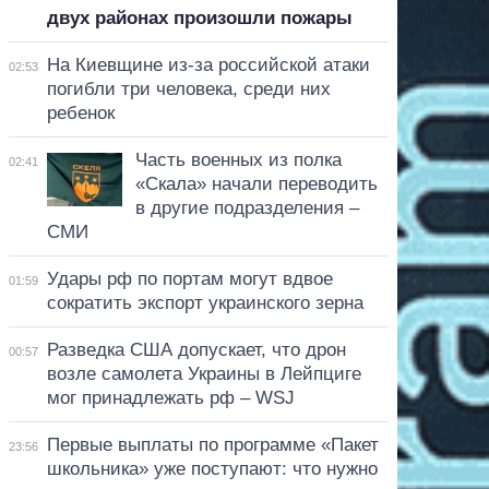
двух районах произошли пожары
На Киевщине из-за российской атаки
02:53
погибли три человека, среди них
ребенок
Часть военных из полка
02:41
«Скала» начали переводить
в другие подразделения –
СМИ
Удары рф по портам могут вдвое
01:59
сократить экспорт украинского зерна
Разведка США допускает, что дрон
00:57
возле самолета Украины в Лейпциге
мог принадлежать рф – WSJ
Первые выплаты по программе «Пакет
23:56
школьника» уже поступают: что нужно