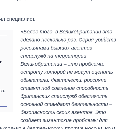
вил специалист.
«Более того, в Великобритании это
сделано несколько раз. Серия убийств
россиянами бывших агентов
спецслужб на территории
я:
Великобритании – это проблема,
остроту которой не могут оценить
обыватели. Фактически, россияне
ставят под сомнение способность
ва.
британских спецслужб обеспечить
основной стандарт деятельности –
От 1 месяца – до 5
безопасность своих агентов. Это
лет: кто и как долго
создает гигантские проблемы для
занимал
должность
е только в деятельности против России, но и