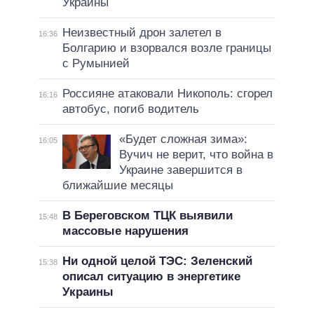
Украины
Неизвестный дрон залетел в
16:36
Болгарию и взорвался возле границы
с Румынией
Россияне атаковали Никополь: сгорел
16:16
автобус, погиб водитель
«Будет сложная зима»:
16:05
Вучич не верит, что война в
Украине завершится в
ближайшие месяцы
В Береговском ТЦК выявили
15:48
массовые нарушения
Ни одной целой ТЭС: Зеленский
15:38
описал ситуацию в энергетике
Украины