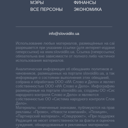
МЭРЫ
ФИНАНСЫ
ВСЕ ПЕРСОНЫ
ЭКОНОМИКА
info@slovoidilo.ua
Использование любых материалов, размещённых на сайте,
разрешается при указании ссылки (для интернет-изданий —
гиперссылки) на www.slovoidilo.ua. Ссылка (гиперссылка)
обязательна вне зависимости от полного либо частичного
использования материалов.
Аналитическая информация об обещаниях политиков и
чиновников, размещенных на портале slovoidilo.ua, а также
информация о состоянии выполнения этих обещаний,
собрана и обработана ООО «ИА Слово и Дело» и является
собственностью ООО «ИА Слово и Дело». Инфографики,
размещенные на портале slovoidilo.ua, созданы ОО «Система
народного контроля Слово и Дело» и являются
собственностью ОО «Система народного контроля Слово и
Дело».
Материалы, отмеченные значками, публикуются на правах
рекламы: «Промо», «Новости компаний», «Позиция»,
«Партнерский материал», «Спецпроект», «При поддержке».
Редакция не несет ответственности за факты и оценочные
суждения, обнародованные в рекламных материалах.