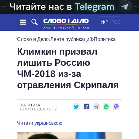
УКР
РОС
НОВОСТИ
Слово и Дело
›
Лента публикаций
›
Политика
Климкин призвал
ОБЕЩАНИЯ
ЛЕНТА
ПОЛИТИКА
лишить Россию
СОБЫТИЯ
ЭКОНОМИКА
ПОЛИТИКИ
ЧМ-2018 из-за
СТАТЬИ
ОБЩЕСТВО
ИНФОГРАФИКА
МНЕНИЯ
МИР
ВСЕ ПОЛИТИКИ
отравления Скрипаля
ОБЗОРЫ
ПРЕЗИДЕНТ И ОФИС
ВИДЕО
ДАЙДЖЕСТЫ
ВЕРХОВНАЯ РАДА
ПОЛИТИКА
ПОДДЕРЖАТЬ
КАБИНЕТ МИНИСТРОВ
15 марта 2018, 00:32
ГЛАВЫ ОБЛАДМИНИСТРАЦИЙ
СРАВНЕНИЕ ПОЛИТИКОВ
Читати українською
МЭРЫ
ВСЕ ПЕРСОНЫ