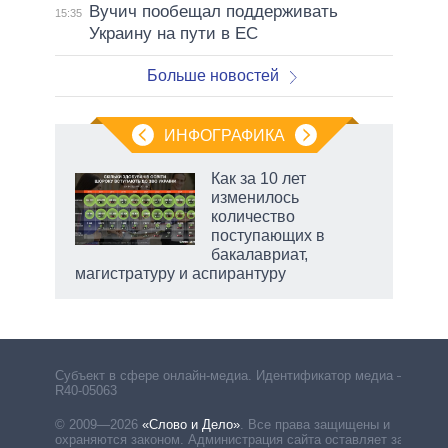
Вучич пообещал поддерживать
15:35
Украину на пути в ЕС
Больше новостей
ИНФОГРАФИКА
 5
Как за 10 лет
го
изменилось
сть
количество
ВР
поступающих в
бакалавриат,
магистратуру и аспирантуру
Субъект в сфере онлайн-медиа. Идентификатор медиа –
R40-05063
© 2009—2026
«Слово и Дело»
.
Все права защищены и
охраняются законом. Администрация сайта оставляет за