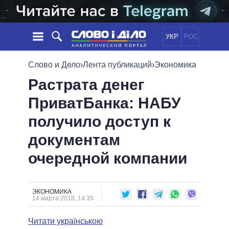
УКР
РОС
НОВОСТИ
Слово и Дело
›
Лента публикаций
›
Экономика
Растрата денег
ОБЕЩАНИЯ
ЛЕНТА
ПОЛИТИКА
ПриватБанка: НАБУ
СОБЫТИЯ
ЭКОНОМИКА
ПОЛИТИКИ
получило доступ к
СТАТЬИ
ОБЩЕСТВО
ИНФОГРАФИКА
МНЕНИЯ
МИР
ВСЕ ПОЛИТИКИ
документам
ОБЗОРЫ
ПРЕЗИДЕНТ И ОФИС
очередной компании
ВИДЕО
ДАЙДЖЕСТЫ
ВЕРХОВНАЯ РАДА
ПОДДЕРЖАТЬ
КАБИНЕТ МИНИСТРОВ
ГЛАВЫ ОБЛАДМИНИСТРАЦИЙ
ЭКОНОМИКА
СРАВНЕНИЕ ПОЛИТИКОВ
14 марта 2018, 14:35
МЭРЫ
Читати українською
ВСЕ ПЕРСОНЫ