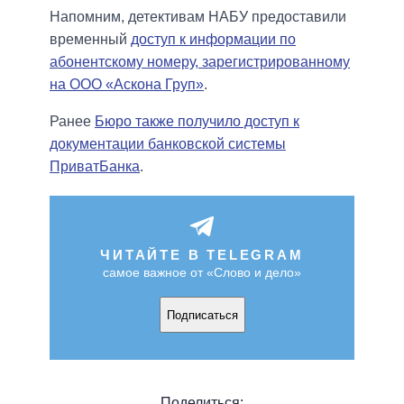
Напомним, детективам НАБУ предоставили
временный
доступ к информации по
абонентскому номеру, зарегистрированному
на ООО «Аскона Груп»
.
Ранее
Бюро также получило доступ к
документации банковской системы
ПриватБанка
.
ЧИТАЙТЕ В TELEGRAM
самое важное от «Слово и дело»
Подписаться
Поделиться: