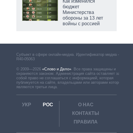
Как изменился
бюджет
Министерства
обороны за 13 лет
войны с россией
рф
Субъект в сфере онлайн-медиа. Идентификатор медиа –
R40-05063
© 2009—2026
«Слово и Дело»
.
Все права защищены и
охраняются законом. Администрация сайта оставляет за
собой право не соглашаться с информацией, которая
публикуется на сайте, владельцами или авторами которой
являются третьи лица.
УКР
РОС
О НАС
КОНТАКТЫ
ПРАВИЛА