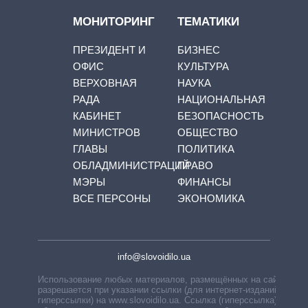
МОНИТОРИНГ
ТЕМАТИКИ
ПРЕЗИДЕНТ И
БИЗНЕС
ОФИС
КУЛЬТУРА
ВЕРХОВНАЯ
НАУКА
РАДА
НАЦИОНАЛЬНАЯ
КАБИНЕТ
БЕЗОПАСНОСТЬ
МИНИСТРОВ
ОБЩЕСТВО
ГЛАВЫ
ПОЛИТИКА
ОБЛАДМИНИСТРАЦИЙ
ПРАВО
МЭРЫ
ФИНАНСЫ
ВСЕ ПЕРСОНЫ
ЭКОНОМИКА
info@slovoidilo.ua
Использование любых материалов, размещённых на сайте,
разрешается при указании ссылки (для интернет-изданий —
гиперссылки) на www.slovoidilo.ua. Ссылка (гиперссылка)