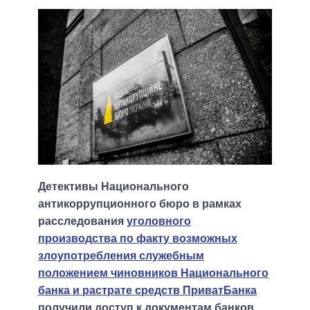
Детективы Национального
антикоррупционного бюро в рамках
расследования
уголовного
производства по факту возможных
злоупотребления служебным
положением чиновников Национального
банка и растрате средств ПриватБанка
получили доступ к документам банков