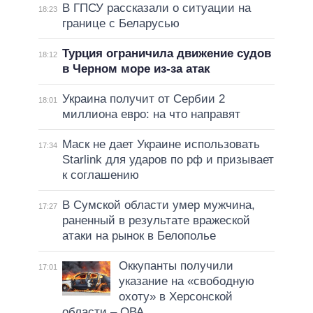
В ГПСУ рассказали о ситуации на
18:23
границе с Беларусью
Турция ограничила движение судов
18:12
в Черном море из-за атак
Украина получит от Сербии 2
18:01
миллиона евро: на что направят
Маск не дает Украине использовать
17:34
Starlink для ударов по рф и призывает
к соглашению
В Сумской области умер мужчина,
17:27
раненный в результате вражеской
атаки на рынок в Белополье
Оккупанты получили
17:01
указание на «свободную
охоту» в Херсонской
области – ОВА