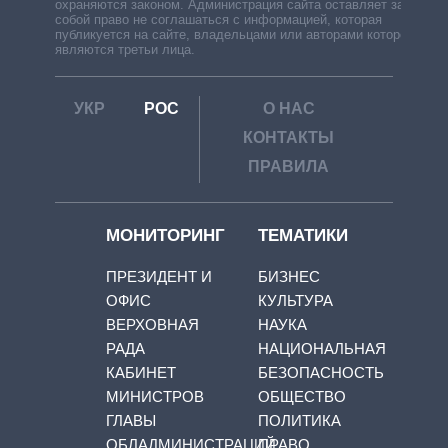
охраняются законом. Администрация сайта оставляет за
собой право не соглашаться с информацией, которая
публикуется на сайте, владельцами или авторами которой
являются третьи лица.
УКР
РОС
О НАС
КОНТАКТЫ
ПРАВИЛА
МОНИТОРИНГ
ТЕМАТИКИ
ПРЕЗИДЕНТ И
БИЗНЕС
ОФИС
КУЛЬТУРА
ВЕРХОВНАЯ
НАУКА
РАДА
НАЦИОНАЛЬНАЯ
КАБИНЕТ
БЕЗОПАСНОСТЬ
МИНИСТРОВ
ОБЩЕСТВО
ГЛАВЫ
ПОЛИТИКА
ОБЛАДМИНИСТРАЦИЙ
ПРАВО