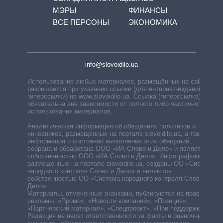
МЭРЫ
ФИНАНСЫ
ВСЕ ПЕРСОНЫ
ЭКОНОМИКА
info@slovoidilo.ua
Использование любых материалов, размещённых на сайте,
разрешается при указании ссылки (для интернет-изданий —
гиперссылки) на www.slovoidilo.ua. Ссылка (гиперссылка)
обязательна вне зависимости от полного либо частичного
использования материалов.
Аналитическая информация об обещаниях политиков и
чиновников, размещенных на портале slovoidilo.ua, а также
информация о состоянии выполнения этих обещаний,
собрана и обработана ООО «ИА Слово и Дело» и является
собственностью ООО «ИА Слово и Дело». Инфографики,
размещенные на портале slovoidilo.ua, созданы ОО «Система
народного контроля Слово и Дело» и являются
собственностью ОО «Система народного контроля Слово и
Дело».
Материалы, отмеченные значками, публикуются на правах
рекламы: «Промо», «Новости компаний», «Позиция»,
«Партнерский материал», «Спецпроект», «При поддержке».
Редакция не несет ответственности за факты и оценочные