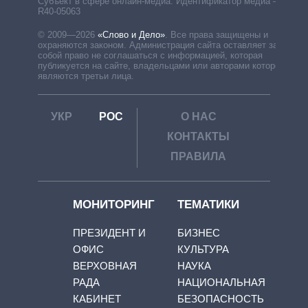
Субъект в сфере онлайн-медиа. Идентификатор медиа –
R40-05063
© 2009—2026
«Слово и Дело»
.
Все права защищены и
охраняются законом. Администрация сайта оставляет за
собой право не соглашаться с информацией, которая
публикуется на сайте, владельцами или авторами которой
являются третьи лица.
УКР
РОС
О НАС
КОНТАКТЫ
ПРАВИЛА
МОНИТОРИНГ
ТЕМАТИКИ
ПРЕЗИДЕНТ И
БИЗНЕС
ОФИС
КУЛЬТУРА
ВЕРХОВНАЯ
НАУКА
РАДА
НАЦИОНАЛЬНАЯ
КАБИНЕТ
БЕЗОПАСНОСТЬ