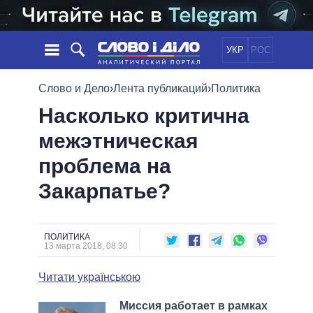
УКР
РОС
НОВОСТИ
Слово и Дело
›
Лента публикаций
›
Политика
Насколько критична
ОБЕЩАНИЯ
ЛЕНТА
ПОЛИТИКА
межэтническая
СОБЫТИЯ
ЭКОНОМИКА
ПОЛИТИКИ
проблема на
СТАТЬИ
ОБЩЕСТВО
ИНФОГРАФИКА
МНЕНИЯ
МИР
ВСЕ ПОЛИТИКИ
Закарпатье?
ОБЗОРЫ
ПРЕЗИДЕНТ И ОФИС
ВИДЕО
ДАЙДЖЕСТЫ
ВЕРХОВНАЯ РАДА
ПОЛИТИКА
ПОДДЕРЖАТЬ
КАБИНЕТ МИНИСТРОВ
13 марта 2018, 08:30
ГЛАВЫ ОБЛАДМИНИСТРАЦИЙ
СРАВНЕНИЕ ПОЛИТИКОВ
Читати українською
МЭРЫ
ВСЕ ПЕРСОНЫ
Миссия работает в рамках