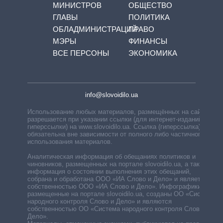
МИНИСТРОВ
ОБЩЕСТВО
ГЛАВЫ
ПОЛИТИКА
ОБЛАДМИНИСТРАЦИЙ
ПРАВО
МЭРЫ
ФИНАНСЫ
ВСЕ ПЕРСОНЫ
ЭКОНОМИКА
info@slovoidilo.ua
Использование любых материалов, размещённых на сайте,
разрешается при указании ссылки (для интернет-изданий —
гиперссылки) на www.slovoidilo.ua. Ссылка (гиперссылка)
обязательна вне зависимости от полного либо частичного
использования материалов.
Аналитическая информация об обещаниях политиков и
чиновников, размещенных на портале slovoidilo.ua, а также
информация о состоянии выполнения этих обещаний,
собрана и обработана ООО «ИА Слово и Дело» и является
собственностью ООО «ИА Слово и Дело». Инфографики,
размещенные на портале slovoidilo.ua, созданы ОО «Система
народного контроля Слово и Дело» и являются
собственностью ОО «Система народного контроля Слово и
Дело».