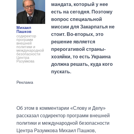
мандата, который у нее
есть на сегодня. Поэтому
вопрос специальной
миссии для Закарпатья не
Михаил
Пашков
стоит. Во-вторых, это
содиректор
программ
решение является
внешней
политики и
прерогативой страны-
международной
безопасности
хозяйки, то есть Украина
Центра
Разумкова
должна решать, куда кого
пускать.
Об этом в комментарии «Слову и Делу»
рассказал содиректор программ внешней
политики и международной безопасности
Центра Разумкова Михаил Пашков,