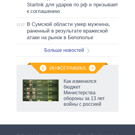
Starlink для ударов по рф и призывает
к соглашению
В Сумской области умер мужчина,
17:27
раненный в результате вражеской
атаки на рынок в Белополье
Больше новостей
ИНФОГРАФИКА
 5
Как изменился
го
бюджет
сть
Министерства
ВР
обороны за 13 лет
войны с россией
рф