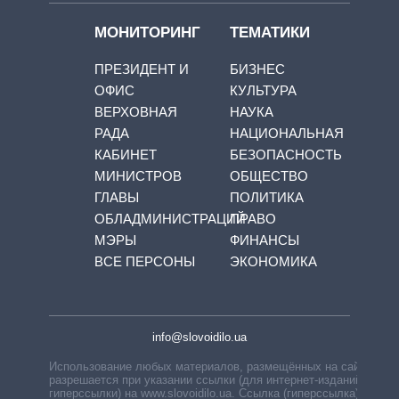
МОНИТОРИНГ
ТЕМАТИКИ
ПРЕЗИДЕНТ И
БИЗНЕС
ОФИС
КУЛЬТУРА
ВЕРХОВНАЯ
НАУКА
РАДА
НАЦИОНАЛЬНАЯ
КАБИНЕТ
БЕЗОПАСНОСТЬ
МИНИСТРОВ
ОБЩЕСТВО
ГЛАВЫ
ПОЛИТИКА
ОБЛАДМИНИСТРАЦИЙ
ПРАВО
МЭРЫ
ФИНАНСЫ
ВСЕ ПЕРСОНЫ
ЭКОНОМИКА
info@slovoidilo.ua
Использование любых материалов, размещённых на сайте,
разрешается при указании ссылки (для интернет-изданий —
гиперссылки) на www.slovoidilo.ua. Ссылка (гиперссылка)