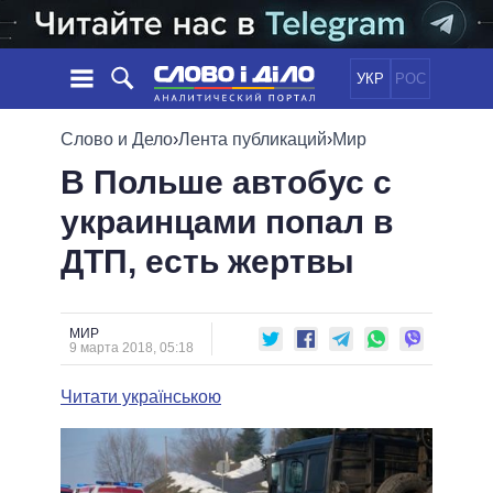
УКР
РОС
НОВОСТИ
Слово и Дело
›
Лента публикаций
›
Мир
В Польше автобус с
ОБЕЩАНИЯ
ЛЕНТА
ПОЛИТИКА
украинцами попал в
СОБЫТИЯ
ЭКОНОМИКА
ПОЛИТИКИ
ДТП, есть жертвы
СТАТЬИ
ОБЩЕСТВО
ИНФОГРАФИКА
МНЕНИЯ
МИР
ВСЕ ПОЛИТИКИ
ОБЗОРЫ
ПРЕЗИДЕНТ И ОФИС
ВИДЕО
МИР
ДАЙДЖЕСТЫ
9 марта 2018, 05:18
ВЕРХОВНАЯ РАДА
ПОДДЕРЖАТЬ
КАБИНЕТ МИНИСТРОВ
Читати українською
ГЛАВЫ ОБЛАДМИНИСТРАЦИЙ
СРАВНЕНИЕ ПОЛИТИКОВ
МЭРЫ
ВСЕ ПЕРСОНЫ