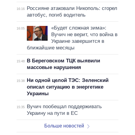
Россияне атаковали Никополь: сгорел
16:16
автобус, погиб водитель
«Будет сложная зима»:
16:05
Вучич не верит, что война в
Украине завершится в
ближайшие месяцы
В Береговском ТЦК выявили
15:48
массовые нарушения
Ни одной целой ТЭС: Зеленский
15:38
описал ситуацию в энергетике
Украины
Вучич пообещал поддерживать
15:35
Украину на пути в ЕС
Больше новостей