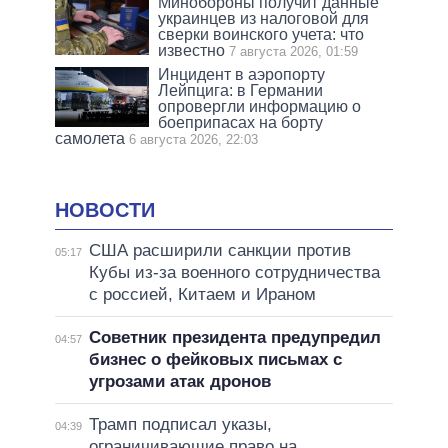
Минобороны получит данные
украинцев из налоговой для
сверки воинского учета: что
известно
7 августа 2026, 01:59
Инцидент в аэропорту
Лейпцига: в Германии
опровергли информацию о
боеприпасах на борту
самолета
6 августа 2026, 22:03
НОВОСТИ
США расширили санкции против
05:17
Кубы из-за военного сотрудничества
с россией, Китаем и Ираном
Советник президента предупредил
04:57
бизнес о фейковых письмах с
угрозами атак дронов
Трамп подписал указы,
04:39
ограничивающие право на