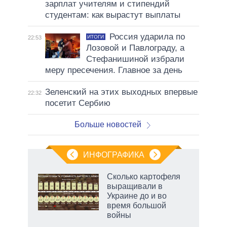
зарплат учителям и стипендий
студентам: как вырастут выплаты
Россия ударила по
ИТОГИ
22:53
Лозовой и Павлограду, а
Стефанишиной избрали
меру пресечения. Главное за день
Зеленский на этих выходных впервые
22:32
посетит Сербию
Больше новостей
ИНФОГРАФИКА
Сколько картофеля
о
выращивали в
Украине до и во
время большой
ic
войны
маги