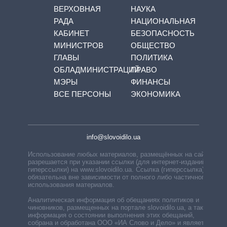
ВЕРХОВНАЯ
НАУКА
РАДА
НАЦИОНАЛЬНАЯ
КАБИНЕТ
БЕЗОПАСНОСТЬ
МИНИСТРОВ
ОБЩЕСТВО
ГЛАВЫ
ПОЛИТИКА
ОБЛАДМИНИСТРАЦИЙ
ПРАВО
МЭРЫ
ФИНАНСЫ
ВСЕ ПЕРСОНЫ
ЭКОНОМИКА
info@slovoidilo.ua
Использование любых материалов, размещённых на сайте,
разрешается при указании ссылки (для интернет-изданий —
гиперссылки) на www.slovoidilo.ua. Ссылка (гиперссылка)
обязательна вне зависимости от полного либо частичного
использования материалов.
Аналитическая информация об обещаниях политиков и
чиновников, размещенных на портале slovoidilo.ua, а также
информация о состоянии выполнения этих обещаний,
собрана и обработана ООО «ИА Слово и Дело» и является