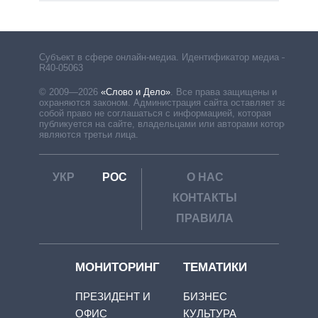
Субъект в сфере онлайн-медиа. Идентификатор медиа –
R40-05063
© 2009—2026
«Слово и Дело»
.
Все права защищены и
охраняются законом. Администрация сайта оставляет за
собой право не соглашаться с информацией, которая
публикуется на сайте, владельцами или авторами которой
являются третьи лица.
УКР
РОС
О НАС
КОНТАКТЫ
ПРАВИЛА
МОНИТОРИНГ
ТЕМАТИКИ
ПРЕЗИДЕНТ И
БИЗНЕС
ОФИС
КУЛЬТУРА