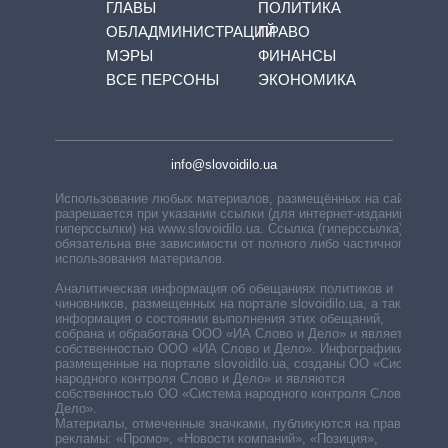
ГЛАВЫ
ПОЛИТИКА
ОБЛАДМИНИСТРАЦИЙ
ПРАВО
МЭРЫ
ФИНАНСЫ
ВСЕ ПЕРСОНЫ
ЭКОНОМИКА
info@slovoidilo.ua
Использование любых материалов, размещённых на сайте,
разрешается при указании ссылки (для интернет-изданий —
гиперссылки) на www.slovoidilo.ua. Ссылка (гиперссылка)
обязательна вне зависимости от полного либо частичного
использования материалов.
Аналитическая информация об обещаниях политиков и
чиновников, размещенных на портале slovoidilo.ua, а также
информация о состоянии выполнения этих обещаний,
собрана и обработана ООО «ИА Слово и Дело» и является
собственностью ООО «ИА Слово и Дело». Инфографики,
размещенные на портале slovoidilo.ua, созданы ОО «Система
народного контроля Слово и Дело» и являются
собственностью ОО «Система народного контроля Слово и
Дело».
Материалы, отмеченные значками, публикуются на правах
рекламы: «Промо», «Новости компаний», «Позиция»,