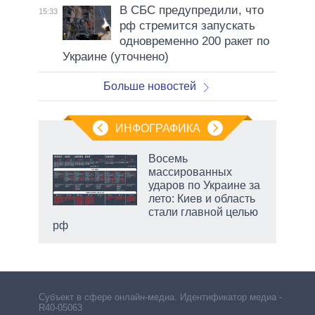
В СБС предупредили, что
15:33
рф стремится запускать
одновременно 200 ракет по
Украине (уточнено)
Больше новостей
ИНФОГРАФИКА
 как
Восемь
чипы
массированных
ды и
ударов по Украине за
т на
лето: Киев и область
стали главной целью
рф
Субъект в сфере онлайн-медиа. Идентификатор медиа –
R40-05063