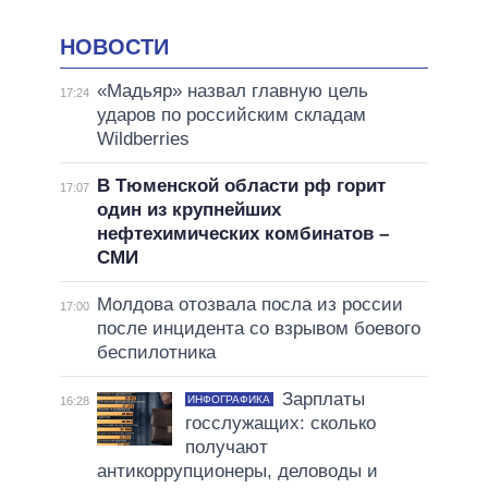
НОВОСТИ
«Мадьяр» назвал главную цель
17:24
ударов по российским складам
Wildberries
В Тюменской области рф горит
17:07
один из крупнейших
нефтехимических комбинатов –
СМИ
Молдова отозвала посла из россии
17:00
после инцидента со взрывом боевого
беспилотника
Зарплаты
ИНФОГРАФИКА
16:28
госслужащих: сколько
получают
антикоррупционеры, деловоды и