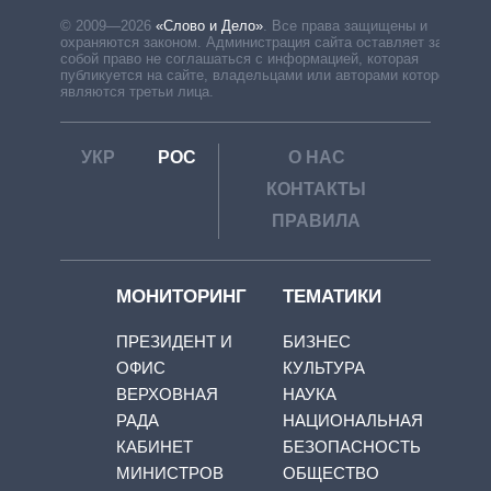
© 2009—2026
«Слово и Дело»
.
Все права защищены и
охраняются законом. Администрация сайта оставляет за
собой право не соглашаться с информацией, которая
публикуется на сайте, владельцами или авторами которой
являются третьи лица.
УКР
РОС
О НАС
КОНТАКТЫ
ПРАВИЛА
МОНИТОРИНГ
ТЕМАТИКИ
ПРЕЗИДЕНТ И
БИЗНЕС
ОФИС
КУЛЬТУРА
ВЕРХОВНАЯ
НАУКА
РАДА
НАЦИОНАЛЬНАЯ
КАБИНЕТ
БЕЗОПАСНОСТЬ
МИНИСТРОВ
ОБЩЕСТВО