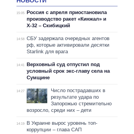
НОВОСТИ
Россия с апреля приостановила
15:05
производство ракет «Кинжал» и
Х-32 – Скибицкий
СБУ задержала очередных агентов
14:58
рф, которые активировали десятки
Starlink для врага
Верховный суд отпустил под
14:41
условный срок экс-главу села на
Сумщине
Число пострадавших в
14:27
результате удара по
Запорожью стремительно
возросло, среди них – дети
В Украине вырос уровень топ-
14:19
коррупции – глава САП