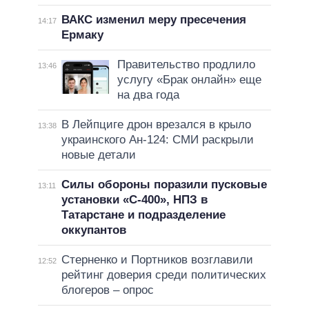
ВАКС изменил меру пресечения
14:17
Ермаку
Правительство продлило
13:46
услугу «Брак онлайн» еще
на два года
В Лейпциге дрон врезался в крыло
13:38
украинского Ан-124: СМИ раскрыли
новые детали
Силы обороны поразили пусковые
13:11
установки «С-400», НПЗ в
Татарстане и подразделение
оккупантов
Стерненко и Портников возглавили
12:52
рейтинг доверия среди политических
блогеров – опрос