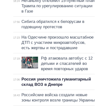
Нетаньяху отклонил 15-пунктный план
18:24
Трампа по урегулированию ситуации
в Газе
Сибига обратился к белорусам в
17:56
годовщину протестов
На Одесчине произошло масштабное
17:23
ДТП с участием микроавтобусов,
есть жертвы и пострадавшие
Рф атаковала автобус с 12
17:19
детьми и спасателей во
время повторных ударов
Россия уничтожила гуманитарный
17:06
склад ВОЗ в Днепре
Российские войска создали новые
16:43
зоны контроля возле границы Украины