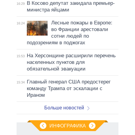
В Косово депутат закидала премьер-
16:29
министра яйцами
Лесные пожары в Европе:
16:24
во Франции арестовали
сотни людей по
подозрениям в поджогах
На Херсонщине расширили перечень
15:53
населенных пунктов для
обязательной эвакуации
Главный генерал США предостерег
15:34
команду Трампа от эскалации с
Ираном
Больше новостей
ИНФОГРАФИКА