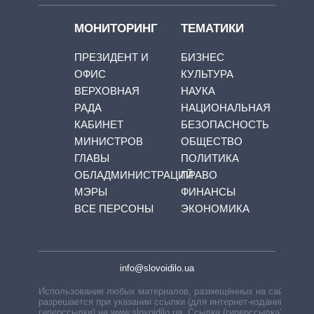
МОНИТОРИНГ
ТЕМАТИКИ
ПРЕЗИДЕНТ И
БИЗНЕС
ОФИС
КУЛЬТУРА
ВЕРХОВНАЯ
НАУКА
РАДА
НАЦИОНАЛЬНАЯ
КАБИНЕТ
БЕЗОПАСНОСТЬ
МИНИСТРОВ
ОБЩЕСТВО
ГЛАВЫ
ПОЛИТИКА
ОБЛАДМИНИСТРАЦИЙ
ПРАВО
МЭРЫ
ФИНАНСЫ
ВСЕ ПЕРСОНЫ
ЭКОНОМИКА
info@slovoidilo.ua
Использование любых материалов, размещённых на сайте,
разрешается при указании ссылки (для интернет-изданий —
гиперссылки) на www.slovoidilo.ua. Ссылка (гиперссылка)