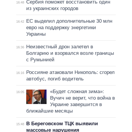
Сербия поможет восстановить один
16:48
из украинских городов
ЕС выделил дополнительные 30 млн
16:42
евро на поддержку энергетики
Украины
Неизвестный дрон залетел в
16:36
Болгарию и взорвался возле границы
с Румынией
Россияне атаковали Никополь: сгорел
16:16
автобус, погиб водитель
«Будет сложная зима»:
16:05
Вучич не верит, что война в
Украине завершится в
ближайшие месяцы
В Береговском ТЦК выявили
15:48
массовые нарушения