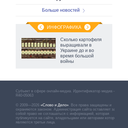
Больше новостей
ИНФОГРАФИКА
Сколько картофеля
выращивали в
Украине до и во
время большой
войны
рф
Субъект в сфере онлайн-медиа. Идентификатор медиа –
R40-05063
© 2009—2026
«Слово и Дело»
.
Все права защищены и
охраняются законом. Администрация сайта оставляет за
собой право не соглашаться с информацией, которая
публикуется на сайте, владельцами или авторами которой
являются третьи лица.