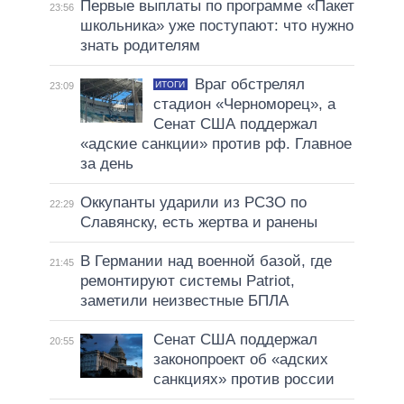
Первые выплаты по программе «Пакет
23:56
школьника» уже поступают: что нужно
знать родителям
Враг обстрелял
ИТОГИ
23:09
стадион «Черноморец», а
Сенат США поддержал
«адские санкции» против рф. Главное
за день
Оккупанты ударили из РСЗО по
22:29
Славянску, есть жертва и ранены
В Германии над военной базой, где
21:45
ремонтируют системы Patriot,
заметили неизвестные БПЛА
Сенат США поддержал
20:55
законопроект об «адских
санкциях» против россии