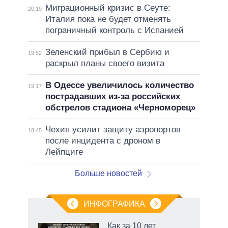
Миграционный кризис в Сеуте:
20:19
Италия пока не будет отменять
пограничный контроль с Испанией
Зеленский прибыл в Сербию и
19:52
раскрыл планы своего визита
В Одессе увеличилось количество
19:17
пострадавших из-за российских
обстрелов стадиона «Черноморец»
Чехия усилит защиту аэропортов
18:45
после инцидента с дроном в
Лейпциге
Больше новостей
ИНФОГРАФИКА
 как
Как за 10 лет