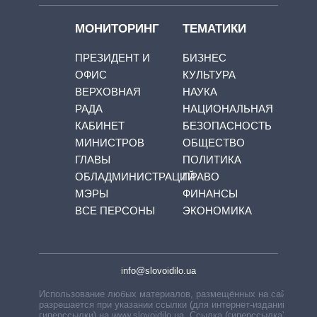
МОНИТОРИНГ
ТЕМАТИКИ
ПРЕЗИДЕНТ И
БИЗНЕС
ОФИС
КУЛЬТУРА
ВЕРХОВНАЯ
НАУКА
РАДА
НАЦИОНАЛЬНАЯ
КАБИНЕТ
БЕЗОПАСНОСТЬ
МИНИСТРОВ
ОБЩЕСТВО
ГЛАВЫ
ПОЛИТИКА
ОБЛАДМИНИСТРАЦИЙ
ПРАВО
МЭРЫ
ФИНАНСЫ
ВСЕ ПЕРСОНЫ
ЭКОНОМИКА
info@slovoidilo.ua
Использование любых материалов, размещённых на сайте,
разрешается при указании ссылки (для интернет-изданий —
гиперссылки) на www.slovoidilo.ua. Ссылка (гиперссылка)