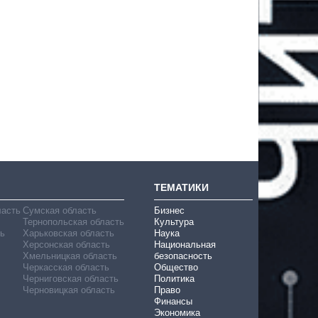
ТЕМАТИКИ
ласть
Сумская область
Бизнес
Тернопольская область
Культура
ь
Харьковская область
Наука
Херсонская область
Национальная
Хмельницкая область
безопасность
Черкасская область
Общество
Черниговская область
Политика
Черновицкая область
Право
Финансы
Экономика