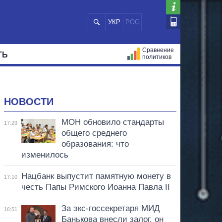
УКР
РОС
Сравнение
ТЬ
политиков
СТРАЦИЙ
МЭРЫ
ВСЕ ПЕРСОНЫ
НОВОСТИ
МОН обновило стандарты
17:29
общего среднего
образования: что
изменилось
Нацбанк выпустит памятную монету в
17:10
честь Папы Римского Иоанна Павла II
За экс-госсекретаря МИД
16:51
Банькова внесли залог, он