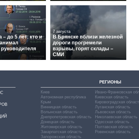
7 августа
 – до 5 лет: кто и
В Брянске вблизи железной
занимал
дороги прогремели
 руководителя
взрывы, горят склады –
СМИ
РЕГИОНЫ
Киев
Ивано-Франковская об
ИС
Автономная республика
Киевская область
Крым
Кировоградская област
РОВ
Винницкая область
Луганская область
Волынская область
Львовская область
ЦИЙ
Днепропетровская область
Николаевская область
Донецкая область
Одесская область
Житомирская область
Полтавская область
Закарпатская область
Ровенская область
Запорожская область