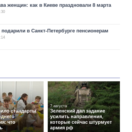
ва женщин: как в Киеве праздновали 8 марта
:30
о подарили в Санкт-Петербурге пенсионерам
:14
7 августа
ило стандарты
Зеленский дал задание
еднего
усилить направления,
я: что
которые сейчас штурмует
ь
армия рф