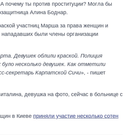
«А почему ты против проституции? Могла бы
возащитница Алина Боднар.
раской участниц Марша за права женщин и
и нападавших были члены организации
арта. Девушек облили краской. Полиция
х було несколько девушек. Как отметили
сс-секретарь Карпатской Сичи
», - пишет
италина, девушка на фото, сейчас в больнице с
нщин в Киеве
приняли участие несколько сотен