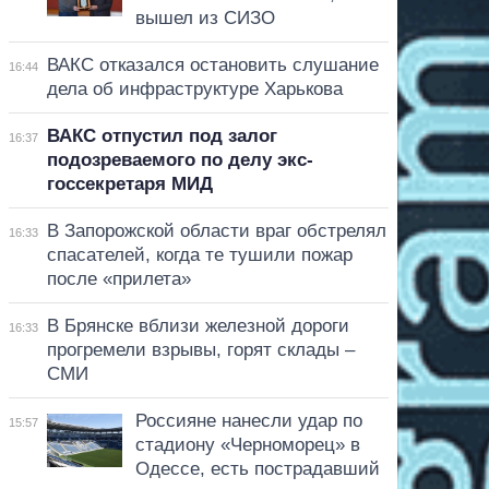
вышел из СИЗО
ВАКС отказался остановить слушание
16:44
дела об инфраструктуре Харькова
ВАКС отпустил под залог
16:37
подозреваемого по делу экс-
госсекретаря МИД
В Запорожской области враг обстрелял
16:33
спасателей, когда те тушили пожар
после «прилета»
В Брянске вблизи железной дороги
16:33
прогремели взрывы, горят склады –
СМИ
Россияне нанесли удар по
15:57
стадиону «Черноморец» в
Одессе, есть пострадавший