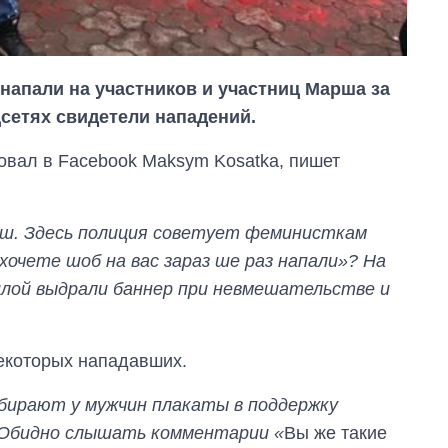
напали на участников и участниц Марша за
сетях свидетели нападений.
овал в Facebook Maksym Kosatka, пишет
рш. Здесь полиция советует феминисткам
 хочете шоб на вас зараз ше раз напали»? На
илой выдрали баннер при невмешательстве и
Восемь
массированных
ударов по Украине
екоторых нападавших.
за лето: Киев и
область стали
бирают у мужчин плакаты в поддержку
главной целью рф
. Обидно слышать комментарии «
Вы же такие