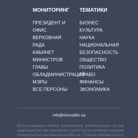
МОНИТОРИНГ
ТЕМАТИКИ
ПРЕЗИДЕНТ И
БИЗНЕС
ОФИС
КУЛЬТУРА
ВЕРХОВНАЯ
НАУКА
РАДА
НАЦИОНАЛЬНАЯ
КАБИНЕТ
БЕЗОПАСНОСТЬ
МИНИСТРОВ
ОБЩЕСТВО
ГЛАВЫ
ПОЛИТИКА
ОБЛАДМИНИСТРАЦИЙ
ПРАВО
МЭРЫ
ФИНАНСЫ
ВСЕ ПЕРСОНЫ
ЭКОНОМИКА
info@slovoidilo.ua
Использование любых материалов, размещённых на сайте,
разрешается при указании ссылки (для интернет-изданий —
гиперссылки) на www.slovoidilo.ua. Ссылка (гиперссылка)