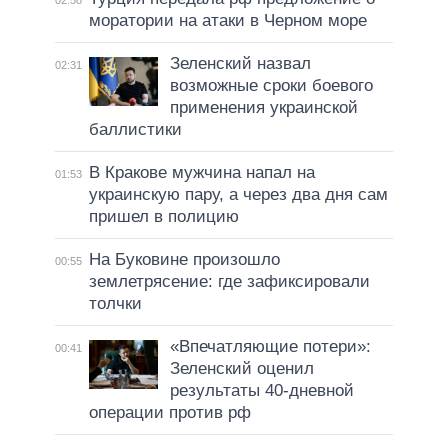
моратории на атаки в Черном море
Зеленский назвал
02:31
возможные сроки боевого
применения украинской
баллистики
В Кракове мужчина напал на
01:53
украинскую пару, а через два дня сам
пришел в полицию
На Буковине произошло
00:55
землетрясение: где зафиксировали
толчки
«Впечатляющие потери»:
00:41
Зеленский оценил
результаты 40-дневной
операции против рф