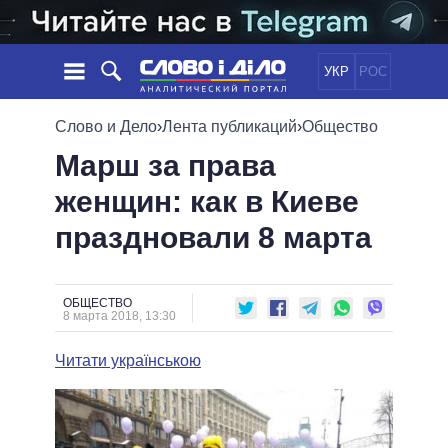
УКР
РОС
НОВОСТИ
Слово и Дело
›
Лента публикаций
›
Общество
Марш за права
ОБЕЩАНИЯ
ЛЕНТА
ПОЛИТИКА
женщин: как в Киеве
СОБЫТИЯ
ЭКОНОМИКА
ПОЛИТИКИ
праздновали 8 марта
СТАТЬИ
ОБЩЕСТВО
ИНФОГРАФИКА
МНЕНИЯ
МИР
ВСЕ ПОЛИТИКИ
ОБЗОРЫ
ПРЕЗИДЕНТ И ОФИС
ВИДЕО
ОБЩЕСТВО
ДАЙДЖЕСТЫ
8 марта 2018, 13:30
ВЕРХОВНАЯ РАДА
ПОДДЕРЖАТЬ
КАБИНЕТ МИНИСТРОВ
Читати українською
ГЛАВЫ ОБЛАДМИНИСТРАЦИЙ
СРАВНЕНИЕ ПОЛИТИКОВ
МЭРЫ
ВСЕ ПЕРСОНЫ