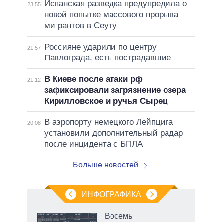
Испанская разведка предупредила о
23:55
новой попытке массового прорыва
мигрантов в Сеуту
Россияне ударили по центру
21:57
Павлограда, есть пострадавшие
В Киеве после атаки рф
21:12
зафиксировали загрязнение озера
Кирилловское и ручья Сырец
В аэропорту немецкого Лейпцига
20:08
установили дополнительный радар
после инцидента с БПЛА
Больше новостей
ИНФОГРАФИКА
 5
Восемь