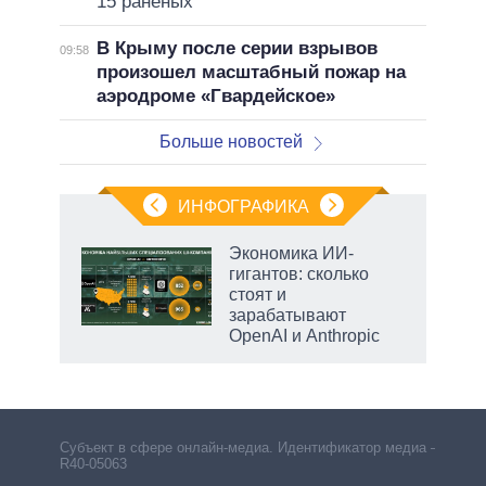
15 раненых
В Крыму после серии взрывов
09:58
произошел масштабный пожар на
аэродроме «Гвардейское»
Больше новостей
ИНФОГРАФИКА
Экономика ИИ-
гигантов: сколько
стоят и
ет
зарабатывают
OpenAI и Anthropic
рф
Субъект в сфере онлайн-медиа. Идентификатор медиа –
R40-05063