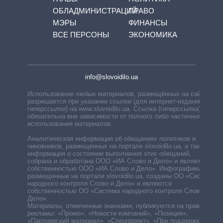
ОБЛАДМИНИСТРАЦИЙ
ПРАВО
МЭРЫ
ФИНАНСЫ
ВСЕ ПЕРСОНЫ
ЭКОНОМИКА
info@slovoidilo.ua
Использование любых материалов, размещённых на сайте,
разрешается при указании ссылки (для интернет-изданий —
гиперссылки) на www.slovoidilo.ua. Ссылка (гиперссылка)
обязательна вне зависимости от полного либо частичного
использования материалов.
Аналитическая информация об обещаниях политиков и
чиновников, размещенных на портале slovoidilo.ua, а также
информация о состоянии выполнения этих обещаний,
собрана и обработана ООО «ИА Слово и Дело» и является
собственностью ООО «ИА Слово и Дело». Инфографики,
размещенные на портале slovoidilo.ua, созданы ОО «Система
народного контроля Слово и Дело» и являются
собственностью ОО «Система народного контроля Слово и
Дело».
Материалы, отмеченные значками, публикуются на правах
рекламы: «Промо», «Новости компаний», «Позиция»,
«Партнерский материал», «Спецпроект», «При поддержке».