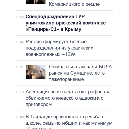
Комарницкого о земле
Спецподразделение ГУР
10:58
уничтожило вражеский комплекс
«Панцирь-С1» в Крыму
Россия формирует боевые
10:45
подразделения из украинских
военнопленных – ISW
Оккупанты атаковали БПЛА
10:27
рынок на Сумщине, есть
тяжелораненые
Апелляционная палата оштрафовала
10:10
обвиняемого киевского адвоката с
приговором
В Таиланде произошла стрельба в
10:08
школе, семь погибших и как минимум