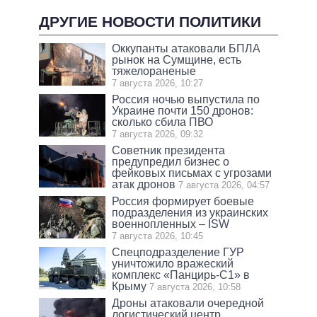
ДРУГИЕ НОВОСТИ ПОЛИТИКИ
Оккупанты атаковали БПЛА
рынок на Сумщине, есть
тяжелораненые
7 августа 2026, 10:27
Россия ночью выпустила по
Украине почти 150 дронов:
сколько сбила ПВО
7 августа 2026, 09:32
Советник президента
предупредил бизнес о
фейковых письмах с угрозами
атак дронов
7 августа 2026, 04:57
Россия формирует боевые
подразделения из украинских
военнопленных – ISW
7 августа 2026, 10:45
Спецподразделение ГУР
уничтожило вражеский
комплекс «Панцирь-С1» в
Крыму
7 августа 2026, 10:58
Дроны атаковали очередной
логистический центр