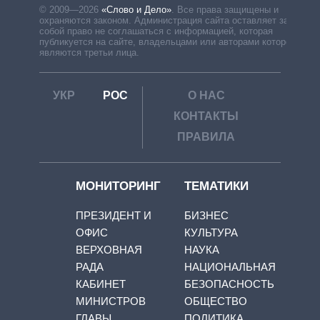
© 2009—2026
«Слово и Дело»
.
Все права защищены и
охраняются законом. Администрация сайта оставляет за
собой право не соглашаться с информацией, которая
публикуется на сайте, владельцами или авторами которой
являются третьи лица.
УКР
РОС
О НАС
КОНТАКТЫ
ПРАВИЛА
МОНИТОРИНГ
ТЕМАТИКИ
ПРЕЗИДЕНТ И
БИЗНЕС
ОФИС
КУЛЬТУРА
ВЕРХОВНАЯ
НАУКА
РАДА
НАЦИОНАЛЬНАЯ
КАБИНЕТ
БЕЗОПАСНОСТЬ
МИНИСТРОВ
ОБЩЕСТВО
ГЛАВЫ
ПОЛИТИКА