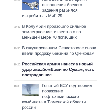
выполнения боевого
задания разбился
истребитель МиГ-29
В Колумбии произошло сильное
20:47
землетрясение, известно о по
меньшей мере 70 погибших
В оккупированном Севастополе снова
19:53
ввели продажу бензина по QR-кодам
Российская армия нанесла новый
19:20
удар авиабомбами по Сумам, есть
пострадавшие
Генштаб ВСУ подтвердил
18:39
поражение
нефтехимического
комбината в Тюменской области
россии