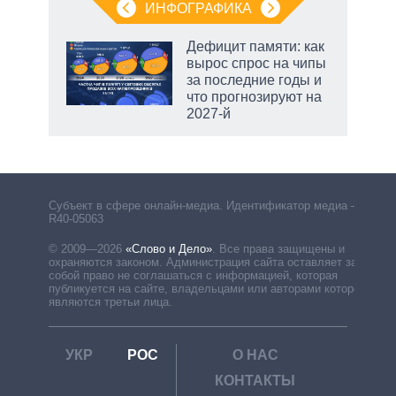
ИНФОГРАФИКА
Дефицит памяти: как
вырос спрос на чипы
за последние годы и
что прогнозируют на
2027-й
Субъект в сфере онлайн-медиа. Идентификатор медиа –
R40-05063
© 2009—2026
«Слово и Дело»
.
Все права защищены и
охраняются законом. Администрация сайта оставляет за
собой право не соглашаться с информацией, которая
публикуется на сайте, владельцами или авторами которой
являются третьи лица.
УКР
РОС
О НАС
КОНТАКТЫ