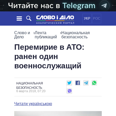
УКР
РОС
НОВОСТИ
Слово и
›
Лента
›
Национальная
Дело
публикаций
безопасность
ОБЕЩАНИЯ
ЛЕНТА
ПОЛИТИКА
Перемирие в АТО:
СОБЫТИЯ
ЭКОНОМИКА
ранен один
ПОЛИТИКИ
СТАТЬИ
ОБЩЕСТВО
военнослужащий
ИНФОГРАФИКА
МНЕНИЯ
МИР
ВСЕ ПОЛИТИКИ
ОБЗОРЫ
ПРЕЗИДЕНТ И ОФИС
ВИДЕО
ДАЙДЖЕСТЫ
ВЕРХОВНАЯ РАДА
НАЦИОНАЛЬНАЯ
БЕЗОПАСНОСТЬ
ПОДДЕРЖАТЬ
КАБИНЕТ МИНИСТРОВ
6 марта 2018, 07:20
ГЛАВЫ ОБЛАДМИНИСТРАЦИЙ
СРАВНЕНИЕ ПОЛИТИКОВ
Читати українською
МЭРЫ
ВСЕ ПЕРСОНЫ