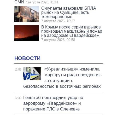
СМИ
7 августа 2026, 11:41
Оккупанты атаковали БПЛА
рынок на Сумщине, есть
тяжелораненые
7 августа 2026, 10:27
В Крыму после серии взрывов
произошел масштабный пожар
на аэродроме «Гвардейское»
7 августа 2026, 09:58
НОВОСТИ
«Укрзализныця» изменила
12:58
маршруты ряда поездов из-
за ситуации с
безопасностью в восточных регионах
Генштаб подтвердил удар по
12:49
аэродрому «Гвардейское» и
поражение РЛС в Оленевке