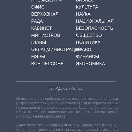
ОФИС
КУЛЬТУРА
ВЕРХОВНАЯ
НАУКА
РАДА
НАЦИОНАЛЬНАЯ
КАБИНЕТ
БЕЗОПАСНОСТЬ
МИНИСТРОВ
ОБЩЕСТВО
ГЛАВЫ
ПОЛИТИКА
ОБЛАДМИНИСТРАЦИЙ
ПРАВО
МЭРЫ
ФИНАНСЫ
ВСЕ ПЕРСОНЫ
ЭКОНОМИКА
info@slovoidilo.ua
Использование любых материалов, размещённых на сайте,
разрешается при указании ссылки (для интернет-изданий —
гиперссылки) на www.slovoidilo.ua. Ссылка (гиперссылка)
обязательна вне зависимости от полного либо частичного
использования материалов.
Аналитическая информация об обещаниях политиков и
чиновников, размещенных на портале slovoidilo.ua, а также