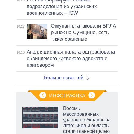
10:45
подразделения из украинских
военнопленных – ISW
Оккупанты атаковали БПЛА
10:27
рынок на Сумщине, есть
тяжелораненые
Апелляционная палата оштрафовала
10:10
обвиняемого киевского адвоката с
приговором
Больше новостей
ИНФОГРАФИКА
рифы
Восемь
у в
массированных
 на
ударов по Украине за
лето: Киев и область
стали главной целью