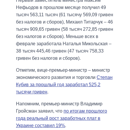
Первый заместитель министра Максим
Нефьодов в прошлом месяце получил 49
тысяч 563,11 тысяч (61 тысячу 569,09 гривен
без налогов и сборов), Михаил Титарчук – 46
тысяч 909,65 гривен (58 тысяч 272,85 гривен
без налогов и сборов). Меньше всех в
феврале заработала Наталья Микольская –
38 тысяч 445,46 гривен (47 тысяч 758,33
гривен без налогов и сборов).
Отметим, вице-премьер-министр – министр
экономического развития и торговли
Степан
Кубив за прошлый год заработал 525,2
тысячи гривен
.
Напомним, премьер-министр Владимир
Гройсман заявил, что
по итогам прошлого
года реальный рост заработных плат в
Украине составил 19%
.