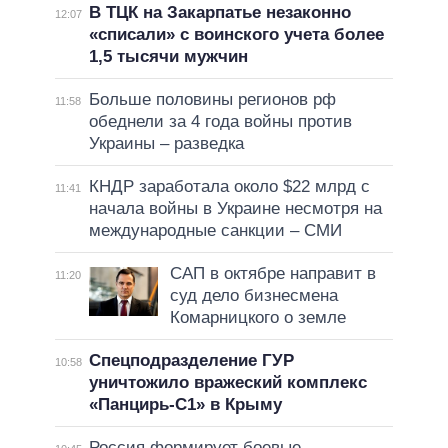
В ТЦК на Закарпатье незаконно
12:07
«списали» с воинского учета более
1,5 тысячи мужчин
Больше половины регионов рф
11:58
обеднели за 4 года войны против
Украины – разведка
КНДР заработала около $22 млрд с
11:41
начала войны в Украине несмотря на
международные санкции – СМИ
САП в октябре направит в
11:20
суд дело бизнесмена
Комарницкого о земле
Спецподразделение ГУР
10:58
уничтожило вражеский комплекс
«Панцирь-С1» в Крыму
Россия формирует боевые