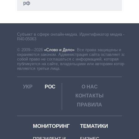
рф
Субъект в сфере онлайн-медиа. Идентификатор медиа –
R40-05063
© 2009—2026
«Слово и Дело»
.
Все права защищены и
охраняются законом. Администрация сайта оставляет за
собой право не соглашаться с информацией, которая
публикуется на сайте, владельцами или авторами которой
являются третьи лица.
УКР
РОС
О НАС
КОНТАКТЫ
ПРАВИЛА
МОНИТОРИНГ
ТЕМАТИКИ
ПРЕЗИДЕНТ И
БИЗНЕС