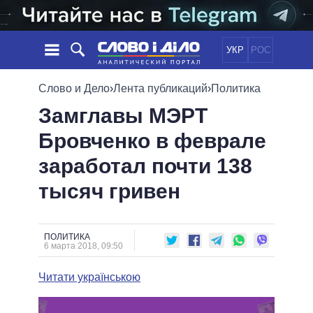
УКР
РОС
НОВОСТИ
Слово и Дело
›
Лента публикаций
›
Политика
Замглавы МЭРТ
ОБЕЩАНИЯ
ЛЕНТА
ПОЛИТИКА
Бровченко в феврале
СОБЫТИЯ
ЭКОНОМИКА
ПОЛИТИКИ
заработал почти 138
СТАТЬИ
ОБЩЕСТВО
ИНФОГРАФИКА
МНЕНИЯ
МИР
ВСЕ ПОЛИТИКИ
тысяч гривен
ОБЗОРЫ
ПРЕЗИДЕНТ И ОФИС
ВИДЕО
ДАЙДЖЕСТЫ
ВЕРХОВНАЯ РАДА
ПОЛИТИКА
ПОДДЕРЖАТЬ
КАБИНЕТ МИНИСТРОВ
6 марта 2018, 09:50
ГЛАВЫ ОБЛАДМИНИСТРАЦИЙ
СРАВНЕНИЕ ПОЛИТИКОВ
Читати українською
МЭРЫ
ВСЕ ПЕРСОНЫ