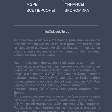
МЭРЫ
ФИНАНСЫ
ВСЕ ПЕРСОНЫ
ЭКОНОМИКА
info@slovoidilo.ua
Использование любых материалов, размещённых на сайте,
разрешается при указании ссылки (для интернет-изданий —
гиперссылки) на www.slovoidilo.ua. Ссылка (гиперссылка)
обязательна вне зависимости от полного либо частичного
использования материалов.
Аналитическая информация об обещаниях политиков и
чиновников, размещенных на портале slovoidilo.ua, а также
информация о состоянии выполнения этих обещаний,
собрана и обработана ООО «ИА Слово и Дело» и является
собственностью ООО «ИА Слово и Дело». Инфографики,
размещенные на портале slovoidilo.ua, созданы ОО «Система
народного контроля Слово и Дело» и являются
собственностью ОО «Система народного контроля Слово и
Дело».
Материалы, отмеченные значками, публикуются на правах
рекламы: «Промо», «Новости компаний», «Позиция»,
«Партнерский материал», «Спецпроект», «При поддержке».
Редакция не несет ответственности за факты и оценочные
суждения, обнародованные в рекламных материалах.