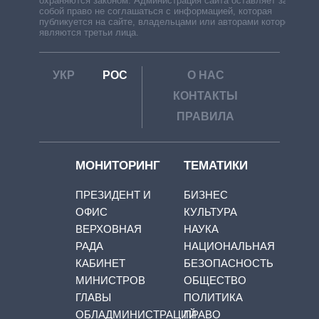
охраняются законом. Администрация сайта оставляет за
собой право не соглашаться с информацией, которая
публикуется на сайте, владельцами или авторами которой
являются третьи лица.
УКР
РОС
О НАС
КОНТАКТЫ
ПРАВИЛА
МОНИТОРИНГ
ТЕМАТИКИ
ПРЕЗИДЕНТ И
БИЗНЕС
ОФИС
КУЛЬТУРА
ВЕРХОВНАЯ
НАУКА
РАДА
НАЦИОНАЛЬНАЯ
КАБИНЕТ
БЕЗОПАСНОСТЬ
МИНИСТРОВ
ОБЩЕСТВО
ГЛАВЫ
ПОЛИТИКА
ОБЛАДМИНИСТРАЦИЙ
ПРАВО