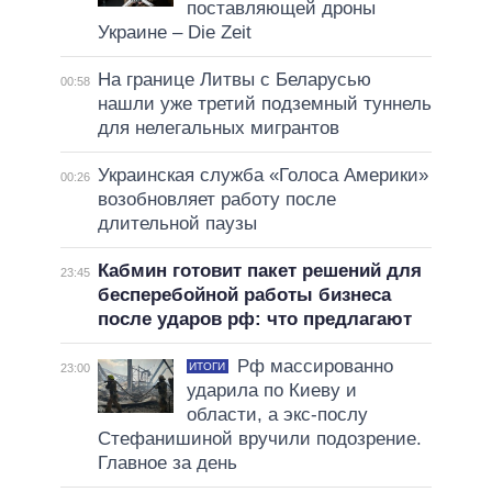
поставляющей дроны
Украине – Die Zeit
На границе Литвы с Беларусью
00:58
нашли уже третий подземный туннель
для нелегальных мигрантов
Украинская служба «Голоса Америки»
00:26
возобновляет работу после
длительной паузы
Кабмин готовит пакет решений для
23:45
бесперебойной работы бизнеса
после ударов рф: что предлагают
Рф массированно
ИТОГИ
23:00
ударила по Киеву и
области, а экс-послу
Стефанишиной вручили подозрение.
Главное за день