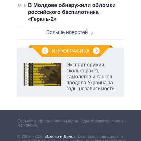
В Молдове обнаружили обломки
22:18
российского беспилотника
«Герань-2»
Больше новостей
ИНФОГРАФИКА
рифы
Экспорт оружия:
у в
сколько ракет,
 на
самолетов и танков
продала Украина за
годы независимости
Субъект в сфере онлайн-медиа. Идентификатор медиа –
R40-05063
© 2009—2026
«Слово и Дело»
.
Все права защищены и