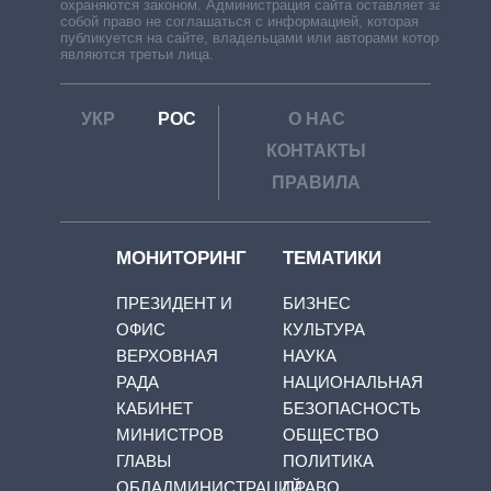
охраняются законом. Администрация сайта оставляет за
собой право не соглашаться с информацией, которая
публикуется на сайте, владельцами или авторами которой
являются третьи лица.
УКР
РОС
О НАС
КОНТАКТЫ
ПРАВИЛА
МОНИТОРИНГ
ТЕМАТИКИ
ПРЕЗИДЕНТ И
БИЗНЕС
ОФИС
КУЛЬТУРА
ВЕРХОВНАЯ
НАУКА
РАДА
НАЦИОНАЛЬНАЯ
КАБИНЕТ
БЕЗОПАСНОСТЬ
МИНИСТРОВ
ОБЩЕСТВО
ГЛАВЫ
ПОЛИТИКА
ОБЛАДМИНИСТРАЦИЙ
ПРАВО