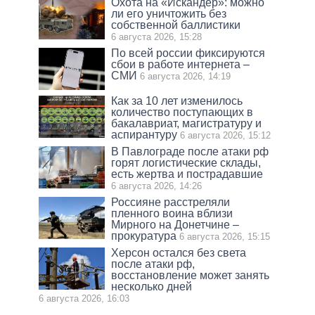
Охота на «Искандер»: можно
ли его уничтожить без
собственной баллистики
6 августа 2026, 15:28
По всей россии фиксируются
сбои в работе интернета –
СМИ
6 августа 2026, 14:19
Как за 10 лет изменилось
количество поступающих в
бакалавриат, магистратуру и
аспирантуру
6 августа 2026, 15:12
В Павлограде после атаки рф
горят логистические склады,
есть жертва и пострадавшие
6 августа 2026, 14:26
Россияне расстреляли
пленного воина вблизи
Мирного на Донетчине –
прокуратура
6 августа 2026, 15:15
Херсон остался без света
после атаки рф,
восстановление может занять
несколько дней
6 августа 2026, 16:03