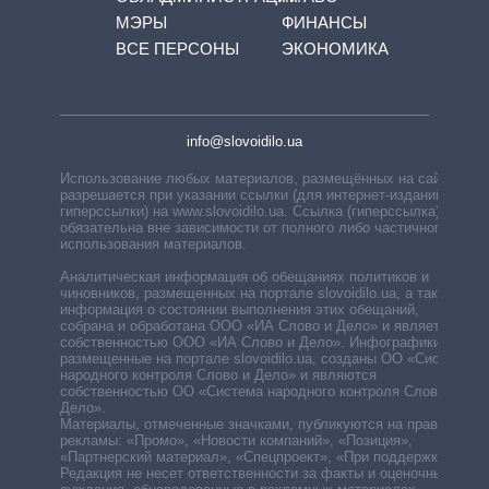
МЭРЫ
ФИНАНСЫ
ВСЕ ПЕРСОНЫ
ЭКОНОМИКА
info@slovoidilo.ua
Использование любых материалов, размещённых на сайте,
разрешается при указании ссылки (для интернет-изданий —
гиперссылки) на www.slovoidilo.ua. Ссылка (гиперссылка)
обязательна вне зависимости от полного либо частичного
использования материалов.
Аналитическая информация об обещаниях политиков и
чиновников, размещенных на портале slovoidilo.ua, а также
информация о состоянии выполнения этих обещаний,
собрана и обработана ООО «ИА Слово и Дело» и является
собственностью ООО «ИА Слово и Дело». Инфографики,
размещенные на портале slovoidilo.ua, созданы ОО «Система
народного контроля Слово и Дело» и являются
собственностью ОО «Система народного контроля Слово и
Дело».
Материалы, отмеченные значками, публикуются на правах
рекламы: «Промо», «Новости компаний», «Позиция»,
«Партнерский материал», «Спецпроект», «При поддержке».
Редакция не несет ответственности за факты и оценочные