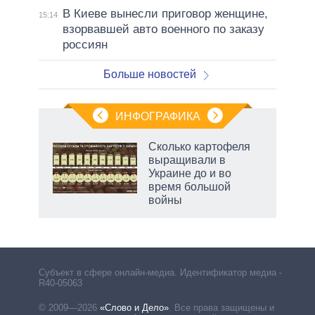
В Киеве вынесли приговор женщине,
15:14
взорвавшей авто военного по заказу
россиян
Больше новостей
ИНФОГРАФИКА
Сколько картофеля
выращивали в
не за
Украине до и во
асть
время большой
елью
войны
Субъект в сфере онлайн-медиа. Идентификатор медиа –
R40-05063
© 2009—2026
«Слово и Дело»
.
Все права защищены и