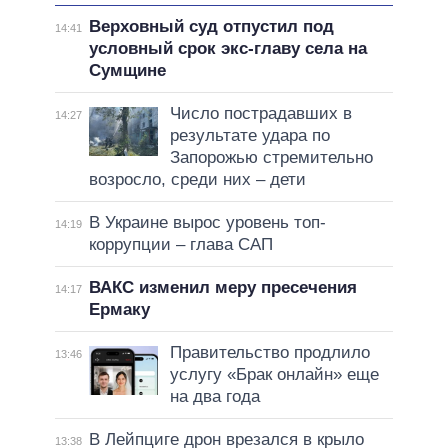
Верховный суд отпустил под
14:41
условный срок экс-главу села на
Сумщине
Число пострадавших в
14:27
результате удара по
Запорожью стремительно
возросло, среди них – дети
В Украине вырос уровень топ-
14:19
коррупции – глава САП
ВАКС изменил меру пресечения
14:17
Ермаку
Правительство продлило
13:46
услугу «Брак онлайн» еще
на два года
В Лейпциге дрон врезался в крыло
13:38