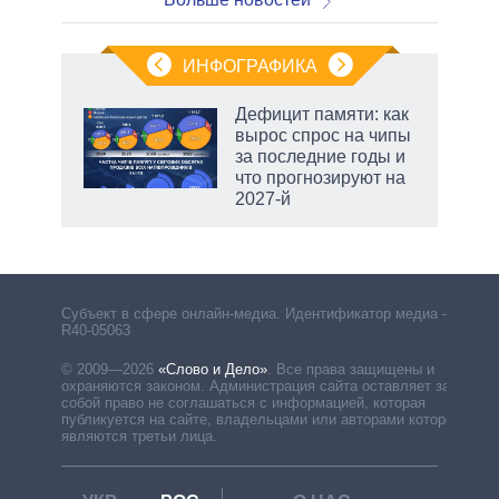
ИНФОГРАФИКА
Дефицит памяти: как
вырос спрос на чипы
за последние годы и
ет
что прогнозируют на
2027-й
маги
Субъект в сфере онлайн-медиа. Идентификатор медиа –
R40-05063
© 2009—2026
«Слово и Дело»
.
Все права защищены и
охраняются законом. Администрация сайта оставляет за
собой право не соглашаться с информацией, которая
публикуется на сайте, владельцами или авторами которой
являются третьи лица.