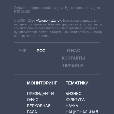
Субъект в сфере онлайн-медиа. Идентификатор медиа –
R40-05063
© 2009—2026
«Слово и Дело»
.
Все права защищены и
охраняются законом. Администрация сайта оставляет за
собой право не соглашаться с информацией, которая
публикуется на сайте, владельцами или авторами которой
являются третьи лица.
УКР
РОС
О НАС
КОНТАКТЫ
ПРАВИЛА
МОНИТОРИНГ
ТЕМАТИКИ
ПРЕЗИДЕНТ И
БИЗНЕС
ОФИС
КУЛЬТУРА
ВЕРХОВНАЯ
НАУКА
РАДА
НАЦИОНАЛЬНАЯ