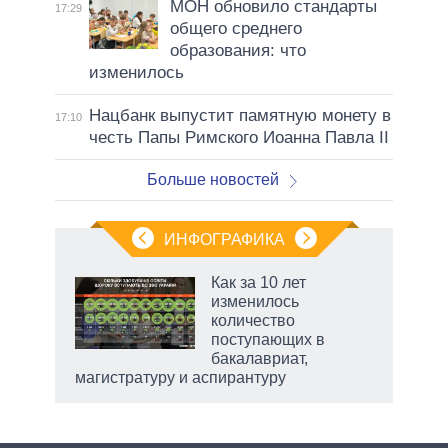
МОН обновило стандарты
17:29
общего среднего
образования: что
изменилось
Нацбанк выпустит памятную монету в
17:10
честь Папы Римского Иоанна Павла II
Больше новостей
ИНФОГРАФИКА
еля
Как за 10 лет
изменилось
количество
поступающих в
бакалавриат,
магистратуру и аспирантуру