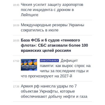
Чехия усилит защиту аэропортов
18:45
после инцидента с дроном в
Лейпциге
Международные резервы Украины
18:09
сократились в июле
База ФСБ и 6 судов «теневого
18:05
флота»: СБС атаковали более 100
вражеских целей россиян
Дефицит
ИНФОГРАФИКА
17:52
памяти: как вырос спрос на
чипы за последние годы и
что прогнозируют на 2027-й
Армия рф нанесла удары по 7
17:38
объектам Укрнафты, которые
обеспечивают добычу нефти и газа