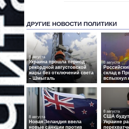
ДРУГИЕ НОВОСТИ ПОЛИТИКИ
8 августа
Украина прошла период
8 августа
рекордной августовской
Российски
жары без отключений света
склад в Пр
– Шмыгаль
вспыхнул 
8 августа
США будут
8 августа
Новая Зеландия ввела
Украине ра
новые санкции против
перехватчи