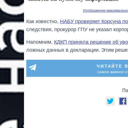
Изображение максимальног
Как известно,
НАБУ проверяет Корсуна по
следствия, прокурор ГПУ не указал корп
Напомним,
КДКП приняла решение об уво
ложных данных в декларации. Этим реше
ЧИТАЙТЕ 
самое важное о
По