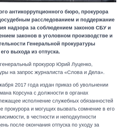
ого антикоррупционного бюро, прокурора
 досудебным расследованием и поддержание
ия надзора за соблюдением законов СБУ и
ением законов в уголовном производстве и
тельности Генеральной прокуратуры
его выхода из отпуска.
л генеральный прокурор Юрий Луценко,
туры на запрос журналиста «Слова и Дела».
Дефицит памяти:
как вырос спрос
абря 2017 года издан приказ об увольнении
на чипы за
мана Корсуна с должности в органах
последние годы и
что прогнозируют
длежащее исполнение служебных обязанностей
на 2027-й
е прокурора и могущих вызвать сомнение в его
висимости, в честности и неподкупности
ень после окончания отпуска по уходу за