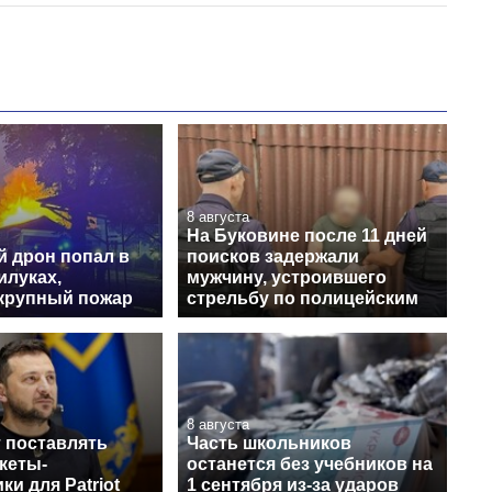
8 августа
На Буковине после 11 дней
й дрон попал в
поисков задержали
илуках,
мужчину, устроившего
крупный пожар
стрельбу по полицейским
8 августа
 поставлять
Часть школьников
кеты-
останется без учебников на
ки для Patriot
1 сентября из-за ударов