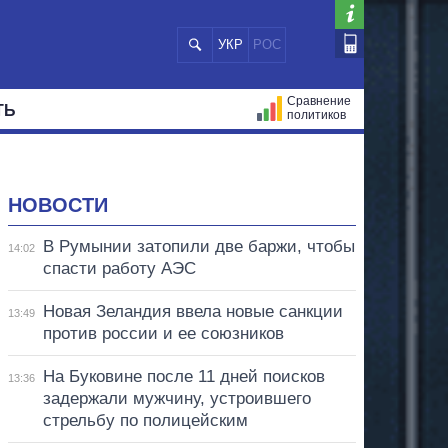
УКР
РОС
Сравнение
ТЬ
политиков
СТРАЦИЙ
МЭРЫ
ВСЕ ПЕРСОНЫ
НОВОСТИ
В Румынии затопили две баржи, чтобы
14:02
спасти работу АЭС
Новая Зеландия ввела новые санкции
13:49
против россии и ее союзников
На Буковине после 11 дней поисков
13:36
задержали мужчину, устроившего
стрельбу по полицейским