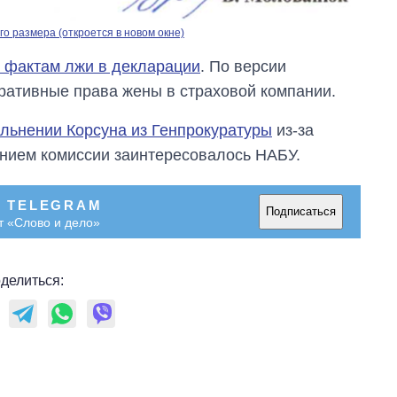
о размера (откроется в новом окне)
 фактам лжи в декларации
. По версии
оративные права жены в страховой компании.
льнении Корсуна из Генпрокуратуры
из-за
нием комиссии заинтересовалось НАБУ.
В TELEGRAM
Подписаться
т «Слово и дело»
делиться: