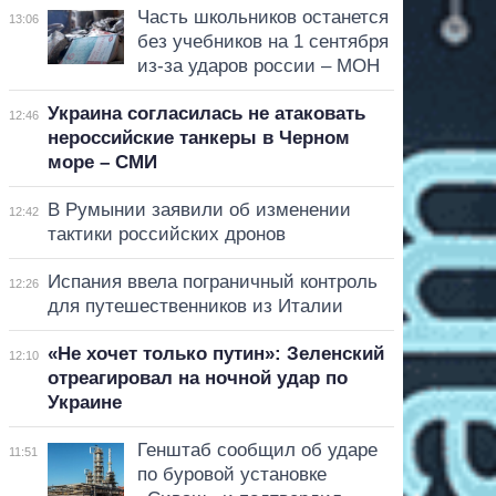
Часть школьников останется
13:06
без учебников на 1 сентября
из-за ударов россии – МОН
Украина согласилась не атаковать
12:46
нероссийские танкеры в Черном
море – СМИ
В Румынии заявили об изменении
12:42
тактики российских дронов
Испания ввела пограничный контроль
12:26
для путешественников из Италии
«Не хочет только путин»: Зеленский
12:10
отреагировал на ночной удар по
Украине
Генштаб сообщил об ударе
11:51
по буровой установке