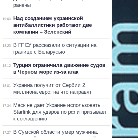
ранены
Над созданием украинской
19:03
антибаллистики работают две
компании – Зеленский
В ГПСУ рассказали о ситуации на
18:23
границе с Беларусью
Турция ограничила движение судов
18:12
в Черном море из-за атак
Украина получит от Сербии 2
18:01
миллиона евро: на что направят
Маск не дает Украине использовать
17:34
Starlink для ударов по рф и призывает
к соглашению
В Сумской области умер мужчина,
17:27