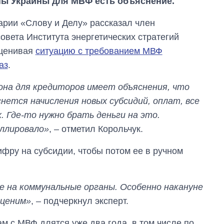
ны Украины для МВФ есть объяснение.
арии «Слову и Делу» рассказал член
овета Института энергетических стратегий
оценивая
ситуацию с требованием МВФ
аз
.
она для кредиторов имеет объяснения, что
нется начисления новых субсидий, оплат, все
 Где-то нужно брать деньги на это.
ллировало»
, – отметил Корольчук.
ифру на субсидии, чтобы потом ее в ручном
ие на коммунальные органы. Особенно накануне
оценим»
, – подчеркнул эксперт.
м с МВФ длятся уже два года, в том числе по