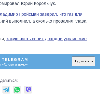
зюмировал Юрий Корольчук.
ладимир Гройсман заверил, что газ для
аний выполнил, а сколько провалил глава
ли,
какую часть своих доходов украинские
В TELEGRAM
Подписаться
т «Слово и дело»
делиться: