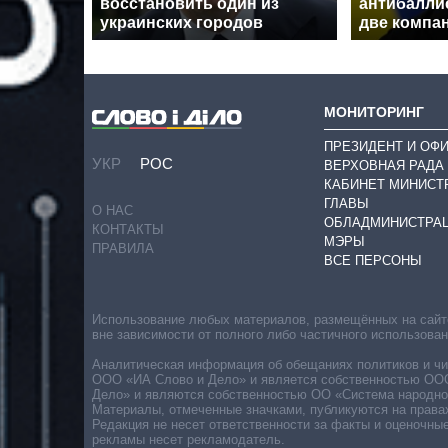
восстановить один из
антибалли
украинских городов
две компа
МОНИТОРИНГ
ПРЕЗИДЕНТ И ОФ
УКР
РОС
ВЕРХОВНАЯ РАДА
КАБИНЕТ МИНИСТ
ГЛАВЫ
О НАС
ОБЛАДМИНИСТРА
КОНТАКТЫ
МЭРЫ
ПРАВИЛА
ВСЕ ПЕРСОНЫ
Использование любых материалов, размещённых на сайте,
вне зависимости от полного либо частичного использова
Аналитическая информация об обещаниях политиков и чин
ООО «ИА Слово и Дело» и является собственностью ООО 
Дело» и являются собственностью ОО «Система народног
Материалы, отмеченные значками, публикуются на права
Редакция не несет ответственности за факты и оценочны
рекламы несет рекламодатель.