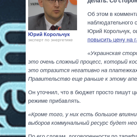
делать. Со сторо
Об этом в коммент
наблюдательного с
Юрий Корольчук, 
Юрий Корольчук
повысить цену на г
эксперт по энергетике
«Украинская стор
это очень сложный процесс, который кос
это отразится негативно на платежках.
Правительство еще раньше к этому апе
Он уточнил, что в бюджет просто пишут ц
режиме прибавлять.
«Кроме того, у них есть большое влиян
выборов коммунальный ресурс будет не
По его словам, договоренности по тарифа