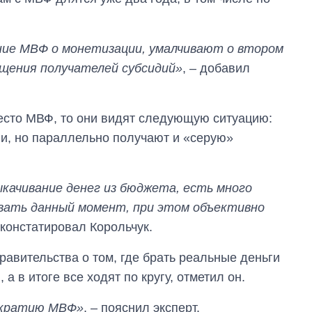
ние МВФ о монетизации, умалчивают о втором
щения получателей субсидий»
, – добавил
место МВФ, то они видят следующую ситуацию:
и, но параллельно получают и «серую»
качивание денег из бюджета, есть много
вать данный момент, при этом объективно
Как за 10 лет
констатировал Корольчук.
изменилось
количество
равительства о том, где брать реальные деньги
поступающих в
бакалавриат,
а в итоге все ходят по кругу, отметил он.
магистратуру и
аспирантуру
ократию МВФ»
, – пояснил эксперт.