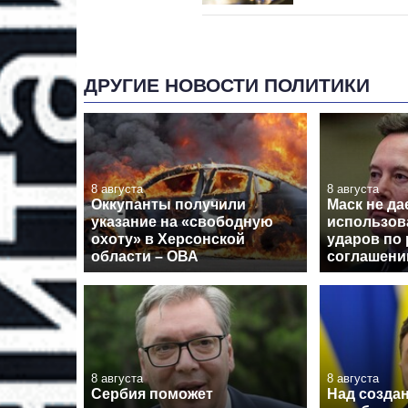
ДРУГИЕ НОВОСТИ ПОЛИТИКИ
8 августа
8 августа
Оккупанты получили
Маск не да
указание на «свободную
использова
охоту» в Херсонской
ударов по 
области – ОВА
соглашен
8 августа
8 августа
Сербия поможет
Над созда