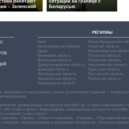
стики работают
ситуации на границе с
нии – Зеленский
Беларусью
РЕГИОНЫ
Киев
Ивано-Франковская об
ИС
Автономная республика
Киевская область
Крым
Кировоградская област
РОВ
Винницкая область
Луганская область
Волынская область
Львовская область
ЦИЙ
Днепропетровская область
Николаевская область
Донецкая область
Одесская область
Житомирская область
Полтавская область
Закарпатская область
Ровенская область
Запорожская область
 разрешается при указании ссылки (для интернет-изданий — гиперссылки
ния материалов.
овников, размещенных на портале slovoidilo.ua, а также информация о 
«ИА Слово и Дело». Инфографики, размещенные на портале slovoidilo.
о контроля Слово и Дело».
х рекламы: «Промо», «Новости компаний», «Позиция», «Партнерский мат
е суждения, обнародованные в рекламных материалах. Согласно украин