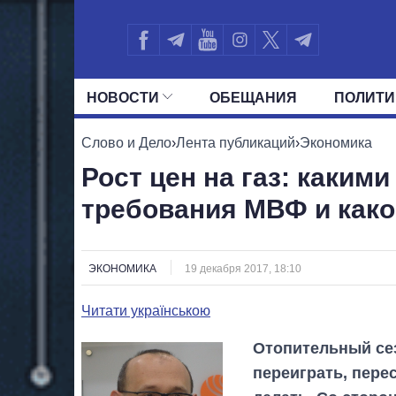
НОВОСТИ
ОБЕЩАНИЯ
ПОЛИТИ
ВСЕ ПОЛИТИКИ
ПРЕЗИДЕНТ И ОФ
Слово и Дело
›
Лента публикаций
›
Экономика
Рост цен на газ: каким
требования МВФ и как
ЭКОНОМИКА
19 декабря 2017, 18:10
Читати українською
Отопительный сез
переиграть, перес