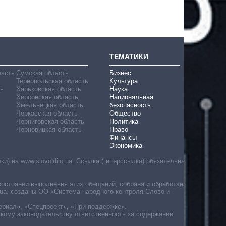
ТЕМАТИКИ
ласть
Сумская область
Бизнес
Тернопольская область
Культура
ь
Харьковская область
Наука
Херсонская область
Национальная
Хмельницкая область
безопасность
Черкасская область
Общество
Черниговская область
Политика
Черновицкая область
Право
Финансы
Экономика
) на www.slovoidilo.ua. Ссылка (гиперссылка) обязательна
состоянии выполнения этих обещаний, собрана и обработана
ua, созданы ОО «Система народного контроля Слово и
ериал», «Спецпроект», «При поддержке».
скому законодательству ответственность за содержание