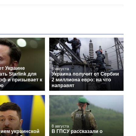
ет Украине
8 августа
ть Starlink для
Украина получит от Сербии
рф и призывает к
2 миллиона евро: на что
ию
направят
8 августа
нием украинской
В ГПСУ рассказали о