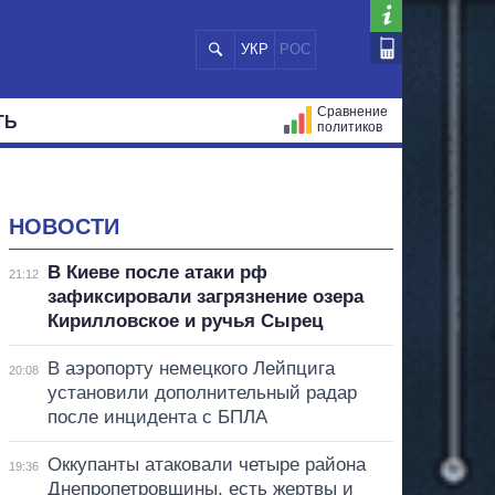
УКР
РОС
Сравнение
ТЬ
политиков
СТРАЦИЙ
МЭРЫ
ВСЕ ПЕРСОНЫ
НОВОСТИ
В Киеве после атаки рф
21:12
зафиксировали загрязнение озера
Кирилловское и ручья Сырец
В аэропорту немецкого Лейпцига
20:08
установили дополнительный радар
после инцидента с БПЛА
Оккупанты атаковали четыре района
19:36
Днепропетровщины, есть жертвы и