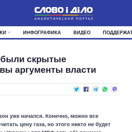
КИ
ИНФОГРАФИКА
ВИДЕО
ПОДДЕРЖА
ИС
ЛЕНТА
ВЕРХОВНАЯ РАДА
СОБЫТИЯ
СТАТЬИ
КАБИНЕТ МИНИСТРОВ
МНЕНИЯ
ОБЗОРЫ
ГЛАВЫ ОБЛАДМИНИ
ДАЙДЖЕСТЫ
и были скрытые
ПОЛИТИКА
ДЕПУТАТЫ
ЭКОНОМИКА
КОМИТЕТЫ
ФРАКЦИИ
ОБЩЕСТВО
ОКРУГА
МИР
овы аргументы власти
он уже начался. Конечно, можно все
читать цену газа, но этого никто не будет