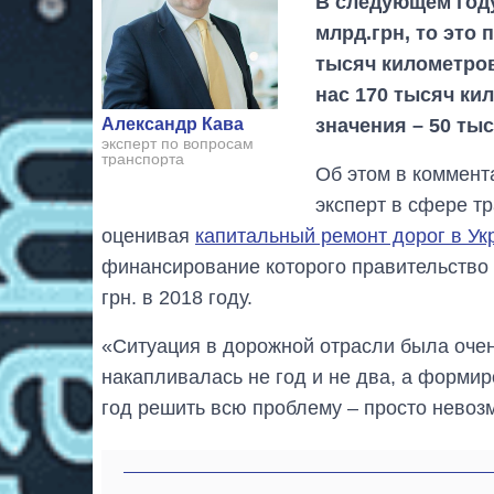
В следующем году
млрд.грн, то это
тысяч километров
нас 170 тысяч ки
значения – 50 ты
Александр Кава
эксперт по вопросам
транспорта
Об этом в коммент
эксперт в сфере т
оценивая
капитальный ремонт дорог в Ук
финансирование которого правительство в
грн. в 2018 году.
«Ситуация в дорожной отрасли была оче
накапливалась не год и не два, а формир
год решить всю проблему – просто невозм