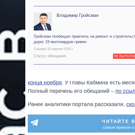
Владимир Гройсман
Гройсман пообещал привлечь на ремонт и строительс
дорог 19 миллиардов гривен
Сказано 25 апреля 2016 г.
Статус обещания:
НЕ ВЫПОЛН
конца ноября
. У главы Кабмина есть меся
Полный перечень его обещаний –
по ссы
Ранее аналитики портала рассказали,
ско
ЧИТАЙТЕ 
самое важное о