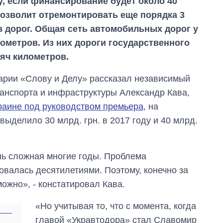
, если финансирование будет около 40
 позволит отремонтировать еще порядка 3
 дорог. Общая сеть автомобильных дорог у
лометров. Из них дороги государственного
сяч километров.
арии «Слову и Делу» рассказал независимый
ранспорта и инфраструктуры Александр Кава,
раине под руководством премьера
, на
ыделило 30 млрд. грн. в 2017 году и 40 млрд.
нь сложная многие годы. Проблема
овалась десятилетиями. Поэтому, конечно за
ожно», - констатировал Кава.
«Но учитывая то, что с момента, когда
главой «Укравтодора» стал Славомир