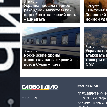
8 августа
Украина прошла период
8 августа
рекордной августовской
«Не хочет 
жары без отключений света
Зеленский
– Шмыгаль
ночной уда
8 августа
Украина со
8 августа
Российские дроны
атаковать
атаковали пассажирский
танкеры в
поезд Сумы – Киев
СМИ
МОНИТОРИНГ
ПРЕЗИДЕНТ И ОФ
УКР
РОС
ВЕРХОВНАЯ РАДА
КАБИНЕТ МИНИСТ