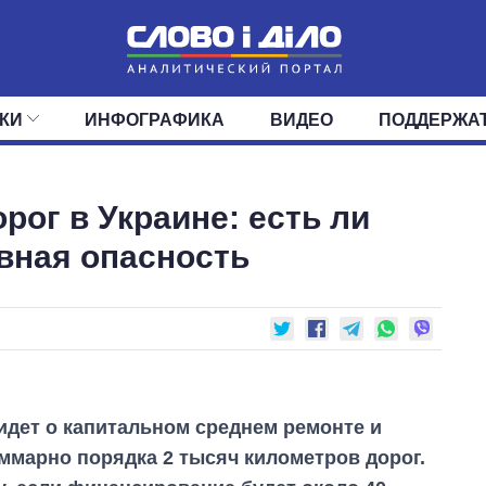
КИ
ИНФОГРАФИКА
ВИДЕО
ПОДДЕРЖА
ИС
ЛЕНТА
ВЕРХОВНАЯ РАДА
СОБЫТИЯ
СТАТЬИ
КАБИНЕТ МИНИСТРОВ
МНЕНИЯ
ОБЗОРЫ
ГЛАВЫ ОБЛАДМИНИ
ДАЙДЖЕСТЫ
рог в Украине: есть ли
ПОЛИТИКА
ДЕПУТАТЫ
ЭКОНОМИКА
КОМИТЕТЫ
ФРАКЦИИ
ОБЩЕСТВО
ОКРУГА
МИР
авная опасность
 идет о капитальном среднем ремонте и
ммарно порядка 2 тысяч километров дорог.