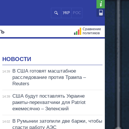
УКР
РОС
Сравнение
ТЬ
политиков
СТРАЦИЙ
МЭРЫ
ВСЕ ПЕРСОНЫ
НОВОСТИ
В США готовят масштабное
14:39
расследование против Трампа –
Reuters
США будут поставлять Украине
14:39
ракеты-перехватчики для Patriot
ежемесячно – Зеленский
В Румынии затопили две баржи, чтобы
14:02
спасти работу АЭС