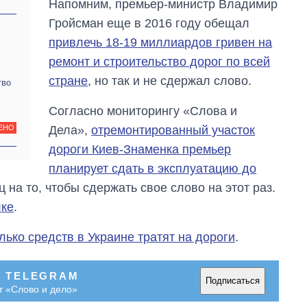
Напомним, премьер-министр Владимир
Гройсман еще в 2016 году обещал
привлечь 18-19 миллиардов гривен на
ремонт и строительство дорог по всей
стране
, но так и не сдержал слово.
тво
Согласно мониторингу «Слова и
Дела»,
отремонтированный участок
ЕНО
дороги Киев-Знаменка премьер
планирует сдать в эксплуатацию до
ц на то, чтобы сдержать свое слово на этот раз.
лке
.
лько средств в Украине тратят на дороги
.
В TELEGRAM
Подписаться
т «Слово и дело»