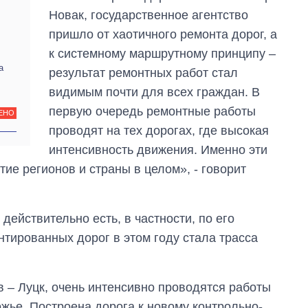
Новак, государственное агентство
пришло от хаотичного ремонта дорог, а
к системному маршрутному принципу –
а
результат ремонтных работ стал
видимым почти для всех граждан. В
первую очередь ремонтные работы
ЕНО
проводят на тех дорогах, где высокая
интенсивность движения. Именно эти
ие регионов и страны в целом», - говорит
Как за 10 лет
изменилось
количество
действительно есть, в частности, по его
поступающих в
нтированных дорог в этом году стала трасса
бакалавриат,
магистратуру и
аспирантуру
 – Луцк, очень интенсивно проводятся работы
ожье. Построена дорога к новому контрольно-