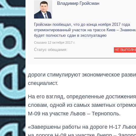
Владимир Гройсман
Гройсман пообещал, что до конца ноября 2017 года
отремонтированный участок на трассе Киев – Знаменк
будет полностью сдан в эксплуатацию
Сказано 12 октября 2017 г.
Статус обещания:
НЕ ВЫПОЛН
дороги стимулируют экономическое развит
специалист.
На его взгляд, определенные достижения 
словам, одной из самых заметных отремо
М-09 на участке Львов – Тернополь.
«Завершены работы на дороге Н-17 Львов
на дороге Н-08 на участке Днепр – Запор