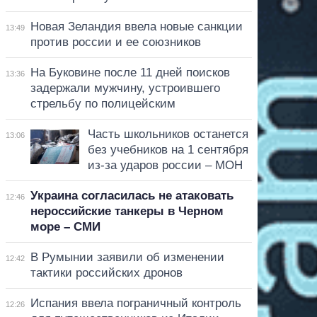
Новая Зеландия ввела новые санкции
13:49
против россии и ее союзников
На Буковине после 11 дней поисков
13:36
задержали мужчину, устроившего
стрельбу по полицейским
Часть школьников останется
13:06
без учебников на 1 сентября
из-за ударов россии – МОН
Украина согласилась не атаковать
12:46
нероссийские танкеры в Черном
море – СМИ
В Румынии заявили об изменении
12:42
тактики российских дронов
Испания ввела пограничный контроль
12:26