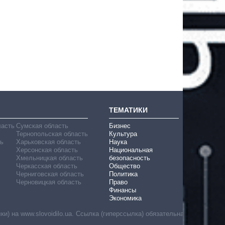
ТЕМАТИКИ
ласть
Сумская область
Бизнес
Тернопольская область
Культура
ь
Харьковская область
Наука
Херсонская область
Национальная
Хмельницкая область
безопасность
Черкасская область
Общество
Черниговская область
Политика
Черновицкая область
Право
Финансы
Экономика
) на www.slovoidilo.ua. Ссылка (гиперссылка) обязательна