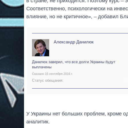
в стране, не приходится. Поэтому курс – 
Соответственно, психологически на инве
влияние, но не критичное», – добавил Бл
Александр Данилюк
Данилюк заверил, что все долги Украины будут
выплачены
Сказано 16 сентября 2016 г.
Статус обещания:
АР
У Украины нет больших проблем, кроме о
аналитик.