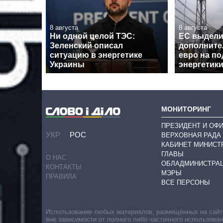
8 августа
8 августа
Ни одной целой ТЭС:
ЕС выдел
Зеленский описал
дополните
ситуацию в энергетике
евро на п
Украины
энергетик
МОНИТОРИНГ
ПРЕЗИДЕНТ И ОФ
УКР
РОС
ВЕРХОВНАЯ РАДА
КАБИНЕТ МИНИСТ
ГЛАВЫ
О НАС
ОБЛАДМИНИСТРА
КОНТАКТЫ
МЭРЫ
ПРАВИЛА
ВСЕ ПЕРСОНЫ
Использование любых материалов, размещённых на сайте,
вне зависимости от полного либо частичного использова