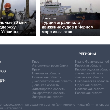
ил
8 августа
льные 30 млн
Турция ограничила
оддержку
движение судов в Черном
и Украины
море из-за атак
РЕГИОНЫ
Киев
Ивано-Франковская об
ИС
Автономная республика
Киевская область
Крым
Кировоградская област
РОВ
Винницкая область
Луганская область
Волынская область
Львовская область
ЦИЙ
Днепропетровская область
Николаевская область
Донецкая область
Одесская область
Житомирская область
Полтавская область
Закарпатская область
Ровенская область
Запорожская область
 разрешается при указании ссылки (для интернет-изданий — гиперссылки
ния материалов.