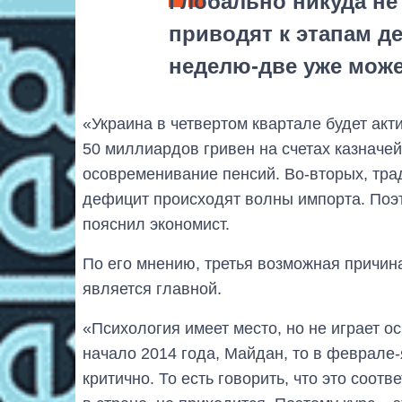
Глобально никуда не
приводят к этапам д
неделю-две уже може
«Украина в четвертом квартале будет акт
50 миллиардов гривен на счетах казначей
осовременивание пенсий. Во-вторых, тра
дефицит происходят волны импорта. Поэт
пояснил экономист.
По его мнению, третья возможная причина
является главной.
«Психология имеет место, но не играет о
начало 2014 года, Майдан, то в феврале-я
критично. То есть говорить, что это соо