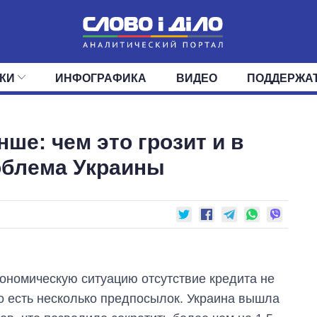
КИ
ИНФОГРАФИКА
ВИДЕО
ПОДДЕРЖА
ИС
ЛЕНТА
ВЕРХОВНАЯ РАДА
СОБЫТИЯ
СТАТЬИ
КАБИНЕТ МИНИСТРОВ
МНЕНИЯ
ОБЗОРЫ
ГЛАВЫ ОБЛАДМИНИ
ДАЙДЖЕСТЫ
ше: чем это грозит и в
ПОЛИТИКА
ДЕПУТАТЫ
ЭКОНОМИКА
КОМИТЕТЫ
ФРАКЦИИ
ОБЩЕСТВО
ОКРУГА
МИР
облема Украины
ономическую ситуацию отсутствие кредита не
го есть несколько предпосылок. Украина вышла