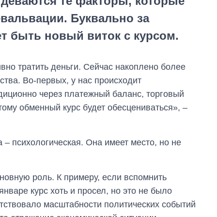
 деваются те факторы, которые
евальвации. Буквально за
т быть новый виток с курсом.
ивно тратить деньги. Сейчас накоплено более
ства. Во-первых, у нас происходит
диционно через платежный баланс, торговый
ому обменный курс будет обесцениваться», –
Дефицит памяти:
как вырос спрос
на чипы за
 – психологическая. Она имеет место, но не
последние годы и
что прогнозируют
на 2027-й
сновную роль. К примеру, если вспомнить
нваре курс хоть и просел, но это не было
тветствовало масштабности политических событий