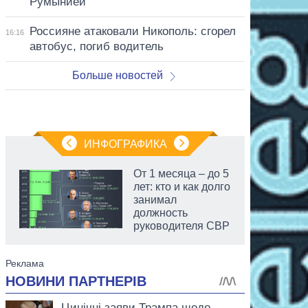
Румынией
Россияне атаковали Никополь: сгорел
16:16
автобус, погиб водитель
Больше новостей
ИНФОГРАФИКА
От 1 месяца – до 5
лет: кто и как долго
занимал
должность
руководителя СВР