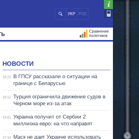
УКР
РОС
Сравнение
ТЬ
политиков
СТРАЦИЙ
МЭРЫ
ВСЕ ПЕРСОНЫ
НОВОСТИ
В ГПСУ рассказали о ситуации на
18:23
границе с Беларусью
Турция ограничила движение судов в
18:12
Черном море из-за атак
Украина получит от Сербии 2
18:01
миллиона евро: на что направят
Маск не дает Украине использовать
17:34