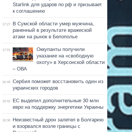
Starlink для ударов по рф и призывает
к соглашению
В Сумской области умер мужчина,
17:27
раненный в результате вражеской
атаки на рынок в Белополье
Оккупанты получили
17:01
указание на «свободную
охоту» в Херсонской области
– ОВА
Сербия поможет восстановить один из
16:48
украинских городов
ЕС выделил дополнительные 30 млн
16:42
евро на поддержку энергетики Украины
Неизвестный дрон залетел в Болгарию
16:36
и взорвался возле границы с