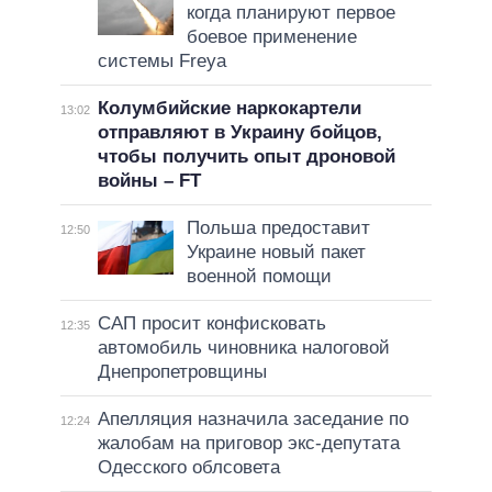
когда планируют первое
боевое применение
системы Freya
Колумбийские наркокартели
13:02
отправляют в Украину бойцов,
чтобы получить опыт дроновой
войны – FT
Польша предоставит
12:50
Украине новый пакет
военной помощи
САП просит конфисковать
12:35
автомобиль чиновника налоговой
Днепропетровщины
Апелляция назначила заседание по
12:24
жалобам на приговор экс-депутата
Одесского облсовета