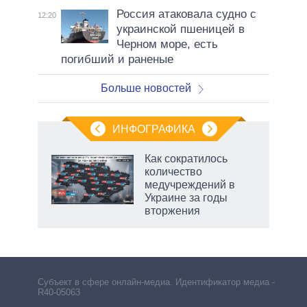
Россия атаковала судно с
12:20
украинской пшеницей в
Черном море, есть
погибший и раненые
Больше новостей
ИНФОГРАФИКА
Как сократилось
о
количество
медучреждений в
Украине за годы
ic
вторжения
Субъект в сфере онлайн-медиа. Идентификатор медиа –
R40-05063