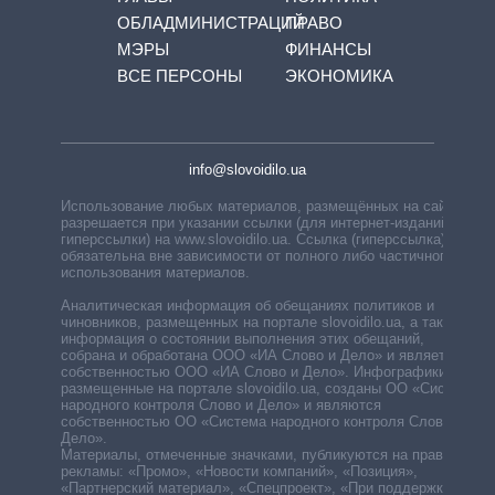
ОБЛАДМИНИСТРАЦИЙ
ПРАВО
МЭРЫ
ФИНАНСЫ
ВСЕ ПЕРСОНЫ
ЭКОНОМИКА
info@slovoidilo.ua
Использование любых материалов, размещённых на сайте,
разрешается при указании ссылки (для интернет-изданий —
гиперссылки) на www.slovoidilo.ua. Ссылка (гиперссылка)
обязательна вне зависимости от полного либо частичного
использования материалов.
Аналитическая информация об обещаниях политиков и
чиновников, размещенных на портале slovoidilo.ua, а также
информация о состоянии выполнения этих обещаний,
собрана и обработана ООО «ИА Слово и Дело» и является
собственностью ООО «ИА Слово и Дело». Инфографики,
размещенные на портале slovoidilo.ua, созданы ОО «Система
народного контроля Слово и Дело» и являются
собственностью ОО «Система народного контроля Слово и
Дело».
Материалы, отмеченные значками, публикуются на правах
рекламы: «Промо», «Новости компаний», «Позиция»,
«Партнерский материал», «Спецпроект», «При поддержке».