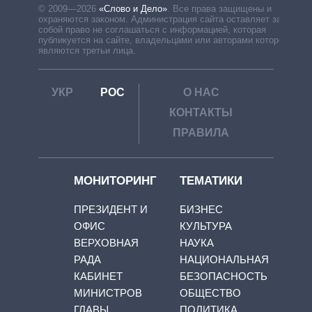
© 2009—2026
«Слово и Дело»
.
Все права защищены и
охраняются законом. Администрация сайта оставляет за
собой право не соглашаться с информацией, которая
публикуется на сайте, владельцами или авторами которой
являются третьи лица.
УКР
РОС
О НАС
КОНТАКТЫ
ПРАВИЛА
МОНИТОРИНГ
ТЕМАТИКИ
ПРЕЗИДЕНТ И
БИЗНЕС
ОФИС
КУЛЬТУРА
ВЕРХОВНАЯ
НАУКА
РАДА
НАЦИОНАЛЬНАЯ
КАБИНЕТ
БЕЗОПАСНОСТЬ
МИНИСТРОВ
ОБЩЕСТВО
ГЛАВЫ
ПОЛИТИКА