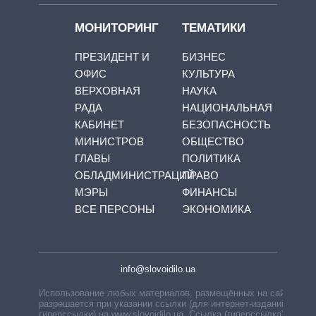
МОНИТОРИНГ
ТЕМАТИКИ
ПРЕЗИДЕНТ И
БИЗНЕС
ОФИС
КУЛЬТУРА
ВЕРХОВНАЯ
НАУКА
РАДА
НАЦИОНАЛЬНАЯ
КАБИНЕТ
БЕЗОПАСНОСТЬ
МИНИСТРОВ
ОБЩЕСТВО
ГЛАВЫ
ПОЛИТИКА
ОБЛАДМИНИСТРАЦИЙ
ПРАВО
МЭРЫ
ФИНАНСЫ
ВСЕ ПЕРСОНЫ
ЭКОНОМИКА
info@slovoidilo.ua
Использование любых материалов, размещённых на сайте,
разрешается при указании ссылки (для интернет-изданий —
гиперссылки) на www.slovoidilo.ua. Ссылка (гиперссылка)