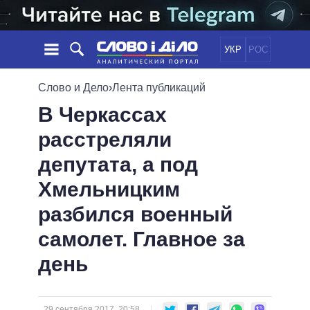
УКР
РОС
НОВОСТИ
Слово и Дело
›
Лента публикаций
В Черкассах
ОБЕЩАНИЯ
ЛЕНТА
ПОЛИТИКА
расстреляли
СОБЫТИЯ
ЭКОНОМИКА
ПОЛИТИКИ
депутата, а под
СТАТЬИ
ОБЩЕСТВО
ИНФОГРАФИКА
МНЕНИЯ
МИР
ВСЕ ПОЛИТИКИ
Хмельницким
ОБЗОРЫ
ПРЕЗИДЕНТ И ОФИС
разбился военный
ВИДЕО
ДАЙДЖЕСТЫ
ВЕРХОВНАЯ РАДА
самолет. Главное за
ПОДДЕРЖАТЬ
КАБИНЕТ МИНИСТРОВ
день
ГЛАВЫ ОБЛАДМИНИСТРАЦИЙ
СРАВНЕНИЕ ПОЛИТИКОВ
МЭРЫ
ВСЕ ПЕРСОНЫ
29 сентября 2017, 20:58