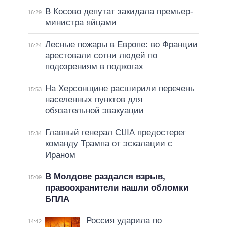
В Косово депутат закидала премьер-
16:29
министра яйцами
Лесные пожары в Европе: во Франции
16:24
арестовали сотни людей по
подозрениям в поджогах
На Херсонщине расширили перечень
15:53
населенных пунктов для
обязательной эвакуации
Главный генерал США предостерег
15:34
команду Трампа от эскалации с
Ираном
В Молдове раздался взрыв,
15:09
правоохранители нашли обломки
БПЛА
Россия ударила по
14:42