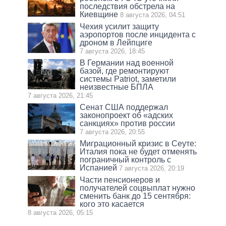
последствия обстрела на
Киевщине
8 августа 2026, 04:51
Чехия усилит защиту
аэропортов после инцидента с
дроном в Лейпциге
7 августа 2026, 18:45
В Германии над военной
базой, где ремонтируют
системы Patriot, заметили
неизвестные БПЛА
7 августа 2026, 21:45
Сенат США поддержал
законопроект об «адских
санкциях» против россии
7 августа 2026, 20:55
Миграционный кризис в Сеуте:
Италия пока не будет отменять
пограничный контроль с
Испанией
7 августа 2026, 20:19
Части пенсионеров и
получателей соцвыплат нужно
сменить банк до 15 сентября:
кого это касается
8 августа 2026, 05:15