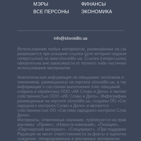
МЭРЫ
ФИНАНСЫ
ВСЕ ПЕРСОНЫ
ЭКОНОМИКА
info@slovoidilo.ua
Использование любых материалов, размещённых на сайте,
разрешается при указании ссылки (для интернет-изданий —
гиперссылки) на www.slovoidilo.ua. Ссылка (гиперссылка)
обязательна вне зависимости от полного либо частичного
использования материалов.
Аналитическая информация об обещаниях политиков и
чиновников, размещенных на портале slovoidilo.ua, а также
информация о состоянии выполнения этих обещаний,
собрана и обработана ООО «ИА Слово и Дело» и является
собственностью ООО «ИА Слово и Дело». Инфографики,
размещенные на портале slovoidilo.ua, созданы ОО «Система
народного контроля Слово и Дело» и являются
собственностью ОО «Система народного контроля Слово и
Дело».
Материалы, отмеченные значками, публикуются на правах
рекламы: «Промо», «Новости компаний», «Позиция»,
«Партнерский материал», «Спецпроект», «При поддержке».
Редакция не несет ответственности за факты и оценочные
суждения, обнародованные в рекламных материалах.