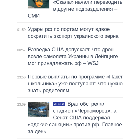
«Скала» начали переводить
в другие подразделения –
СМИ
Удары рф по портам могут вдвое
01:59
сократить экспорт украинского зерна
Разведка США допускает, что дрон
00:57
возле самолета Украины в Лейпциге
мог принадлежать рф – WSJ
Первые выплаты по программе «Пакет
23:56
школьника» уже поступают: что нужно
знать родителям
Враг обстрелял
ИТОГИ
23:09
стадион «Черноморец», а
Сенат США поддержал
«адские санкции» против рф. Главное
за день