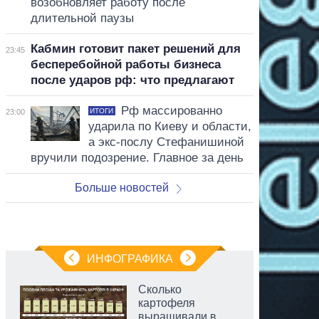
возобновляет работу после
длительной паузы
Кабмин готовит пакет решений для
23:45
бесперебойной работы бизнеса
после ударов рф: что предлагают
Рф массированно
ИТОГИ
23:00
ударила по Киеву и области,
а экс-послу Стефанишиной
вручили подозрение. Главное за день
Больше новостей
ИНФОГРАФИКА
Сколько
картофеля
выращивали в