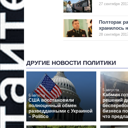
27 сентября 2017
Полторак ра
хранилось н
28 сентября 2017
ДРУГИЕ НОВОСТИ ПОЛИТИКИ
5 августа
Кабмин гот
6 августа
США восстановили
решений д
полноценный обмен
бесперебо
разведданными с Украиной
бизнеса по
– Politico
что предл