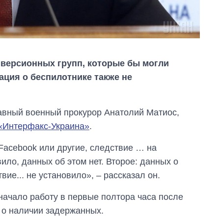
иверсионных групп, которые бы могли
ация о беспилотнике также не
авный военный прокурор Анатолий Матиос,
«Интерфакс-Украина»
.
Facebook или другие, следствие … на
ило, данных об этом нет. Второе: данных о
ие... не установило», – рассказал он.
начало работу в первые полтора часа после
Как сократилось
количество
 о наличии задержанных.
медучреждений в