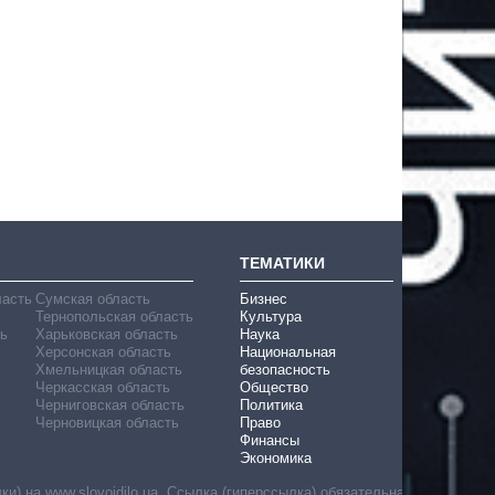
ТЕМАТИКИ
ласть
Сумская область
Бизнес
Тернопольская область
Культура
ь
Харьковская область
Наука
Херсонская область
Национальная
Хмельницкая область
безопасность
Черкасская область
Общество
Черниговская область
Политика
Черновицкая область
Право
Финансы
Экономика
) на www.slovoidilo.ua. Ссылка (гиперссылка) обязательна