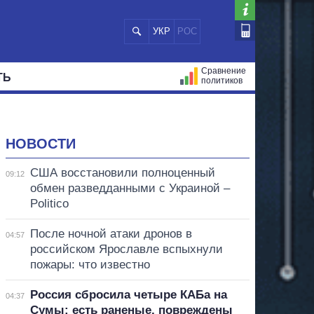
УКР
РОС
Сравнение
ТЬ
политиков
СТРАЦИЙ
МЭРЫ
ВСЕ ПЕРСОНЫ
НОВОСТИ
США восстановили полноценный
09:12
обмен разведданными с Украиной –
Politico
После ночной атаки дронов в
04:57
российском Ярославле вспыхнули
пожары: что известно
Россия сбросила четыре КАБа на
04:37
Сумы: есть раненые, повреждены