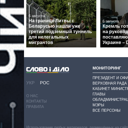
6 августа
На границе Литвы с
6 августа
Беларусью нашли уже
Кремль го
третий подземный туннель
на руково
для нелегальных
поставля
мигрантов
Украине – D
МОНИТОРИНГ
ПРЕЗИДЕНТ И ОФ
УКР
РОС
ВЕРХОВНАЯ РАДА
КАБИНЕТ МИНИСТ
ГЛАВЫ
О НАС
ОБЛАДМИНИСТРА
КОНТАКТЫ
МЭРЫ
ПРАВИЛА
ВСЕ ПЕРСОНЫ
Использование любых материалов, размещённых на сайте,