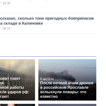
, 18:36
ссказал, сколько тонн пригодных боеприпасов
а складе в Калиновке
, 09:23
овит пакет
6 августа
ля
После ночной атаки дронов
йной работы
в российском Ярославле
сле ударов рф:
вспыхнули пожары: что
агают
известно