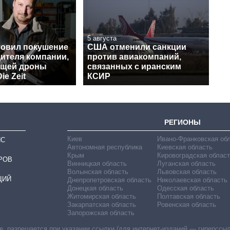
5 августа
товил покушение
США отменили санкции
дителя компании,
против авиакомпаний,
ющей дроны
связанных с иранским
ie Zeit
КСИР
РЕГИОНЫ
Киев
Ивано-Франковская об
ИС
Автономная республика
Киевская область
Крым
Кировоградская област
РОВ
Винницкая область
Луганская область
Волынская область
Львовская область
ЦИЙ
Днепропетровская область
Николаевская область
Донецкая область
Одесская область
Житомирская область
Полтавская область
Закарпатская область
Ровенская область
Запорожская область
 разрешается при указании ссылки (для интернет-изданий — гиперссылки