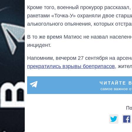
Кроме того, военный прокурор рассказал,
ракетами «Точка-У» охраняли двое старш
алькогольного опьянения, которых отстр
В то же время Матиос не назвал населенн
инцидент.
Напомним, вечером 27 сентября на арсен
прекратились взрывы боеприпасов
, жите
ЧИТАЙТЕ 
самое важное о
По