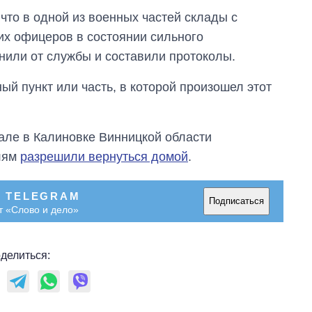
Украине за годы
 что в одной из военных частей склады с
вторжения
их офицеров в состоянии сильного
анили от службы и составили протоколы.
ый пункт или часть, в которой произошел этот
але в Калиновке Винницкой области
лям
разрешили вернуться домой
.
В TELEGRAM
Подписаться
т «Слово и дело»
делиться: